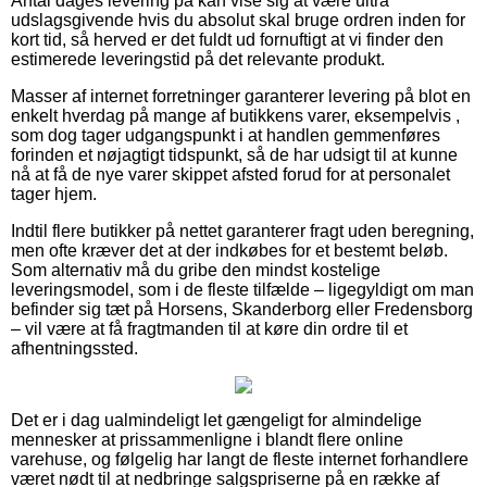
Antal dages levering på kan vise sig at være ultra
udslagsgivende hvis du absolut skal bruge ordren inden for
kort tid, så herved er det fuldt ud fornuftigt at vi finder den
estimerede leveringstid på det relevante produkt.
Masser af internet forretninger garanterer levering på blot en
enkelt hverdag på mange af butikkens varer, eksempelvis ,
som dog tager udgangspunkt i at handlen gemmenføres
forinden et nøjagtigt tidspunkt, så de har udsigt til at kunne
nå at få de nye varer skippet afsted forud for at personalet
tager hjem.
Indtil flere butikker på nettet garanterer fragt uden beregning,
men ofte kræver det at der indkøbes for et bestemt beløb.
Som alternativ må du gribe den mindst kostelige
leveringsmodel, som i de fleste tilfælde – ligegyldigt om man
befinder sig tæt på Horsens, Skanderborg eller Fredensborg
– vil være at få fragtmanden til at køre din ordre til et
afhentningssted.
Det er i dag ualmindeligt let gængeligt for almindelige
mennesker at prissammenligne i blandt flere online
varehuse, og følgelig har langt de fleste internet forhandlere
været nødt til at nedbringe salgspriserne på en række af