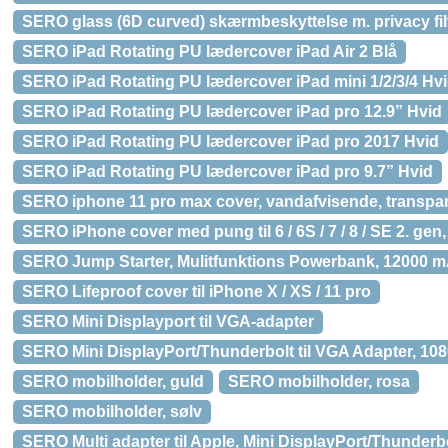
SERO glass (6D curved) skærmbeskyttelse m. privacy filt
SERO iPad Rotating PU lædercover iPad Air 2 Blå
SERO iPad Rotating PU lædercover iPad mini 1/2/3/4 Hv
SERO iPad Rotating PU lædercover iPad pro 12.9” Hvid
SERO iPad Rotating PU lædercover iPad pro 2017 Hvid
SERO iPad Rotating PU lædercover iPad pro 9.7” Hvid
SERO iphone 11 pro max cover, vandafvisende, transpa
SERO iPhone cover med pung til 6 / 6S / 7 / 8 / SE 2. gen, s
SERO Jump Starter, Mulitfunktions Powerbank, 12000 
SERO Lifeproof cover til iPhone X / XS / 11 pro
SERO Mini Displayport til VGA-adapter
SERO Mini DisplayPort/Thunderbolt til VGA Adapter, 10
SERO mobilholder, guld
SERO mobilholder, rosa
SERO mobilholder, sølv
SERO Multi adapter til Apple, Mini DisplayPort/Thunderbo