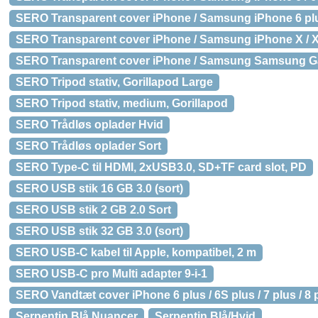
SERO Transparent cover iPhone / Samsung iPhone 6 plus /
SERO Transparent cover iPhone / Samsung iPhone X / XS
SERO Transparent cover iPhone / Samsung Samsung G
SERO Tripod stativ, Gorillapod Large
SERO Tripod stativ, medium, Gorillapod
SERO Trådløs oplader Hvid
SERO Trådløs oplader Sort
SERO Type-C til HDMI, 2xUSB3.0, SD+TF card slot, PD
SERO USB stik 16 GB 3.0 (sort)
SERO USB stik 2 GB 2.0 Sort
SERO USB stik 32 GB 3.0 (sort)
SERO USB-C kabel til Apple, kompatibel, 2 m
SERO USB-C pro Multi adapter 9-i-1
SERO Vandtæt cover iPhone 6 plus / 6S plus / 7 plus / 8 
Serpentin Blå Nuancer
Serpentin Blå/Hvid