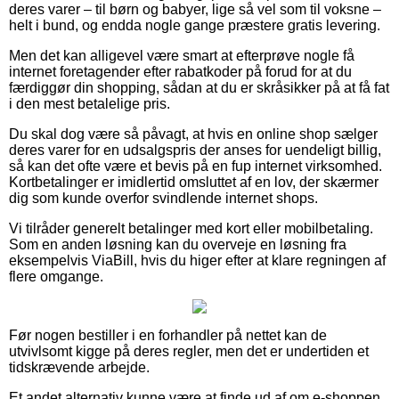
deres varer – til børn og babyer, lige så vel som til voksne –
helt i bund, og endda nogle gange præstere gratis levering.
Men det kan alligevel være smart at efterprøve nogle få
internet foretagender efter rabatkoder på forud for at du
færdiggør din shopping, sådan at du er skråsikker på at få fat
i den mest betalelige pris.
Du skal dog være så påvagt, at hvis en online shop sælger
deres varer for en udsalgspris der anses for uendeligt billig,
så kan det ofte være et bevis på en fup internet virksomhed.
Kortbetalinger er imidlertid omsluttet af en lov, der skærmer
dig som kunde overfor svindlende internet shops.
Vi tilråder generelt betalinger med kort eller mobilbetaling.
Som en anden løsning kan du overveje en løsning fra
eksempelvis ViaBill, hvis du higer efter at klare regningen af
flere omgange.
Før nogen bestiller i en forhandler på nettet kan de
utvivlsomt kigge på deres regler, men det er undertiden et
tidskrævende arbejde.
Et andet alternativ kunne være at finde ud af om e-shoppen