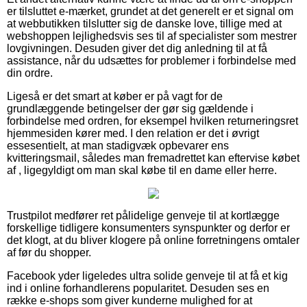
er tilsluttet e-mærket, grundet at det generelt er et signal om
at webbutikken tilslutter sig de danske love, tillige med at
webshoppen lejlighedsvis ses til af specialister som mestrer
lovgivningen. Desuden giver det dig anledning til at få
assistance, når du udsættes for problemer i forbindelse med
din ordre.
Ligeså er det smart at køber er på vagt for de
grundlæggende betingelser der gør sig gældende i
forbindelse med ordren, for eksempel hvilken returneringsret
hjemmesiden kører med. I den relation er det i øvrigt
essesentielt, at man stadigvæk opbevarer ens
kvitteringsmail, således man fremadrettet kan eftervise købet
af , ligegyldigt om man skal købe til en dame eller herre.
Trustpilot medfører ret pålidelige genveje til at kortlægge
forskellige tidligere konsumenters synspunkter og derfor er
det klogt, at du bliver klogere på online forretningens omtaler
af før du shopper.
Facebook yder ligeledes ultra solide genveje til at få et kig
ind i online forhandlerens popularitet. Desuden ses en
række e-shops som giver kunderne mulighed for at