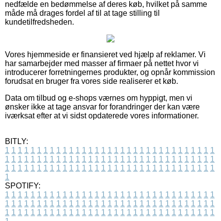
nedfælde en bedømmelse af deres køb, hvilket på samme
måde må drages fordel af til at tage stilling til
kundetilfredsheden.
Vores hjemmeside er finansieret ved hjælp af reklamer. Vi
har samarbejder med masser af firmaer på nettet hvor vi
introducerer forretningernes produkter, og opnår kommission
forudsat en bruger fra vores side realiserer et køb.
Data om tilbud og e-shops værnes om hyppigt, men vi
ønsker ikke at tage ansvar for forandringer der kan være
iværksat efter at vi sidst opdaterede vores informationer.
BITLY:
1
1
1
1
1
1
1
1
1
1
1
1
1
1
1
1
1
1
1
1
1
1
1
1
1
1
1
1
1
1
1
1
1
1
1
1
1
1
1
1
1
1
1
1
1
1
1
1
1
1
1
1
1
1
1
1
1
1
1
1
1
1
1
1
1
1
1
1
1
1
1
1
1
1
1
1
1
1
1
1
1
1
1
1
1
1
1
1
1
1
1
1
1
1
1
1
1
1
1
1
SPOTIFY:
1
1
1
1
1
1
1
1
1
1
1
1
1
1
1
1
1
1
1
1
1
1
1
1
1
1
1
1
1
1
1
1
1
1
1
1
1
1
1
1
1
1
1
1
1
1
1
1
1
1
1
1
1
1
1
1
1
1
1
1
1
1
1
1
1
1
1
1
1
1
1
1
1
1
1
1
1
1
1
1
1
1
1
1
1
1
1
1
1
1
1
1
1
1
1
1
1
1
1