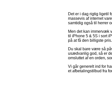
Det er i dag rigtig ligeti
massevis af internet var
samtidig også til herrer
Men det kan immervæk vis
til iPhone 5 & 5S i sort 
på at få den billigste pris.
Du skal bare være så påva
usædvanlig god, så er det
omsluttet af en orden, s
Vi går generelt ind for 
et afbetalingstilbud fra 