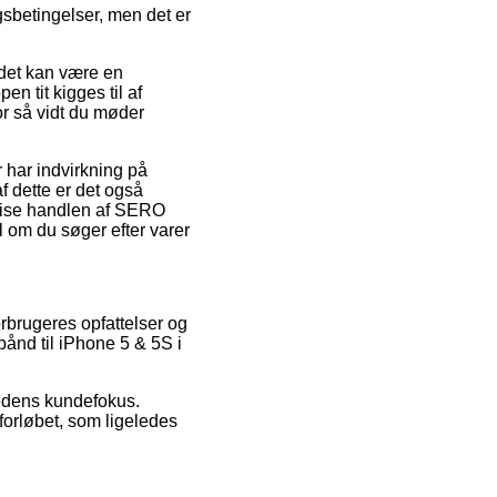
sbetingelser, men det er
m det kan være en
n tit kigges til af
for så vidt du møder
 har indvirkning på
f dette er det også
åvise handlen af SERO
l om du søger efter varer
rbrugeres opfattelser og
bånd til iPhone 5 & 5S i
hedens kundefokus.
forløbet, som ligeledes