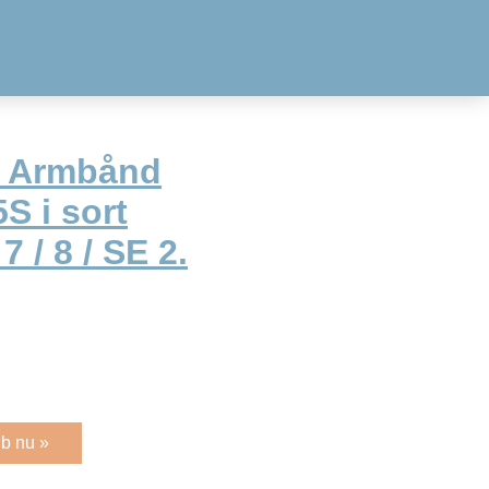
t Armbånd
5S i sort
7 / 8 / SE 2.
b nu »