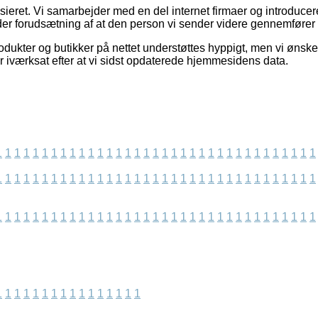
ieret. Vi samarbejder med en del internet firmaer og introducere
r forudsætning af at den person vi sender videre gennemfører e
ukter og butikker på nettet understøttes hyppigt, men vi ønsker
r iværksat efter at vi sidst opdaterede hjemmesidens data.
1
1
1
1
1
1
1
1
1
1
1
1
1
1
1
1
1
1
1
1
1
1
1
1
1
1
1
1
1
1
1
1
1
1
1
1
1
1
1
1
1
1
1
1
1
1
1
1
1
1
1
1
1
1
1
1
1
1
1
1
1
1
1
1
1
1
1
1
1
1
1
1
1
1
1
1
1
1
1
1
1
1
1
1
1
1
1
1
1
1
1
1
1
1
1
1
1
1
1
1
1
1
1
1
1
1
1
1
1
1
1
1
1
1
1
1
1
1
1
1
1