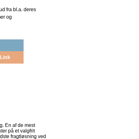
 fra bl.a. deres
mer og
Link
ng. En af de mest
r på et valgfrit
dste fragtløsning ved