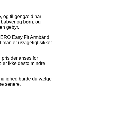
re, og til gengæld har
l babyer og børn, og
den gebyr.
å SERO Easy Fit Armbånd
t man er usvigeligt sikker
 pris der anses for
b er ikke desto mindre
v mulighed burde du vælge
rne senere.