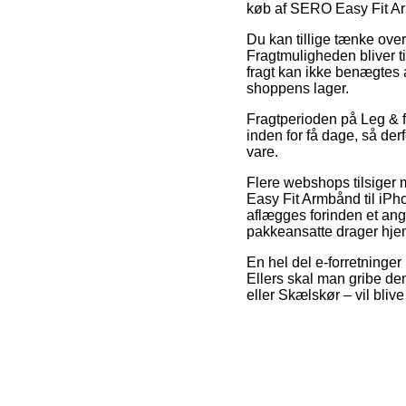
køb af SERO Easy Fit Armb
Du kan tillige tænke over 
Fragtmuligheden bliver ti
fragt kan ikke benægtes a
shoppens lager.
Fragtperioden på Leg & f
inden for få dage, så der
vare.
Flere webshops tilsiger
Easy Fit Armbånd til iPho
aflægges forinden et angi
pakkeansatte drager hje
En hel del e-forretninger
Ellers skal man gribe d
eller Skælskør – vil bliv