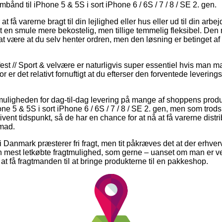
ånd til iPhone 5 & 5S i sort iPhone 6 / 6S / 7 / 8 / SE 2. gen.
at få varerne bragt til din lejlighed eller hus eller ud til din arbe
t en smule mere bekostelig, men tillige temmelig fleksibel. Den 
t være at du selv henter ordren, men den løsning er betinget af 
est // Sport & velvære er naturligvis super essentiel hvis man m
for er det relativt fornuftigt at du efterser den forventede lever
 muligheden for dag-til-dag levering på mange af shoppens pro
ne 5 & 5S i sort iPhone 6 / 6S / 7 / 8 / SE 2. gen, men som trods 
vent tidspunkt, så de har en chance for at nå at få varerne distr
mad.
 i Danmark præsterer fri fragt, men tit påkræves det at der erhve
en mest letkøbte fragtmulighed, som gerne – uanset om man er 
e at få fragtmanden til at bringe produkterne til en pakkeshop.