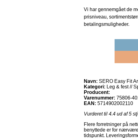
Vi har gennemgået de mes
prisniveau, sortimentstø
betalingsmuligheder.
Navn:
SERO Easy Fit Armb
Kategori:
Leg & fest // 
Producent:
Varenummer:
75806-40
EAN:
5714902002110
Vurderet til
4.4
ud af 5 st
Flere forretninger på nett
benyttede er for nærvære
tidspunkt. Leveringsform