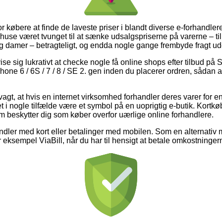
l for købere at finde de laveste priser i blandt diverse e-forhandle
ehuse været tvunget til at sænke udsalgspriserne på varerne – ti
 og damer – betragteligt, og endda nogle gange frembyde fragt u
e sig lukrativt at checke nogle få online shops efter tilbud p
iPhone 6 / 6S / 7 / 8 / SE 2. gen inden du placerer ordren, sådan a
gt, at hvis en internet virksomhed forhandler deres varer for en
 i nogle tilfælde være et symbol på en uoprigtig e-butik. Kortkø
om beskytter dig som køber overfor uærlige online forhandlere.
handler med kort eller betalinger med mobilen. Som en alternati
for eksempel ViaBill, når du har til hensigt at betale omkostninge