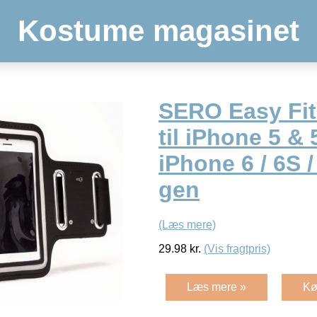
Kostume magasinet
SERO Easy Fi
til iPhone 5 & 
iPhone 6 / 6S / 
gen
(Læs mere)
29.98
kr.
(Vis fragtpris)
Læs mere »
Kø