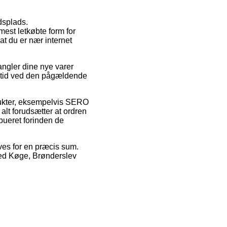
jdsplads.
mest letkøbte form for
at du er nær internet
angler dine nye varer
ingstid ved den pågældende
dukter, eksempelvis SERO
alt forudsætter at ordren
ibueret forinden de
rves for en præcis sum.
ved Køge, Brønderslev