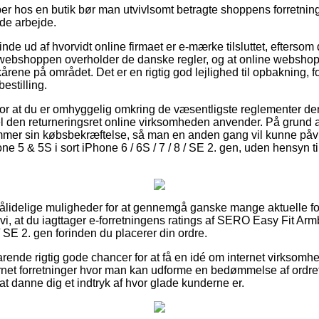
er hos en butik bør man utvivlsomt betragte shoppens forretning
de arbejde.
finde ud af hvorvidt online firmaet er e-mærke tilsluttet, efterso
 webshoppen overholder de danske regler, og at online webshoppe
lkårene på området. Det er en rigtig god lejlighed til opbakning, 
estilling.
 for at du er omhyggelig omkring de væsentligste reglementer der
el den returneringsret online virksomheden anvender. På grund a
gemmer sin købsbekræftelse, så man en anden gang vil kunne p
ne 5 & 5S i sort iPhone 6 / 6S / 7 / 8 / SE 2. gen, uden hensyn ti
 pålidelige muligheder for at gennemgå ganske mange aktuelle fo
r vi, at du iagttager e-forretningens ratings af SERO Easy Fit Arm
 / SE 2. gen forinden du placerer din ordre.
rende rigtig gode chancer for at få en idé om internet virksom
ternet forretninger hvor man kan udforme en bedømmelse af ordre
 at danne dig et indtryk af hvor glade kunderne er.