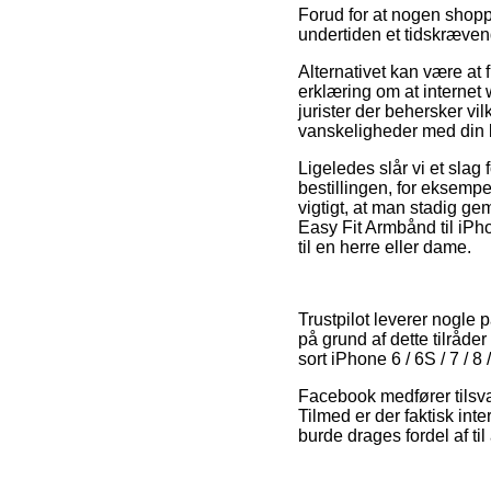
Forud for at nogen shopp
undertiden et tidskræven
Alternativet kan være at 
erklæring om at internet
jurister der behersker vi
vanskeligheder med din b
Ligeledes slår vi et slag
bestillingen, for eksemp
vigtigt, at man stadig 
Easy Fit Armbånd til iPho
til en herre eller dame.
Trustpilot leverer nogle
på grund af dette tilråde
sort iPhone 6 / 6S / 7 / 8
Facebook medfører tilsva
Tilmed er der faktisk in
burde drages fordel af til