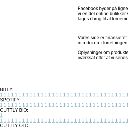
Facebook byder på lignen
vi en del online butikke
tages i brug til at forne
Vores side er finansieret
introducerer forretninger
Oplysninger om produkter
iværksat efter at vi sene
BITLY:
1
1
1
1
1
1
1
1
1
1
1
1
1
1
1
1
1
1
1
1
1
1
1
1
1
1
1
1
1
1
1
1
1
1
SPOTIFY:
1
1
1
1
1
1
1
1
1
1
1
1
1
1
1
1
1
1
1
1
1
1
1
1
1
1
1
1
1
1
1
1
1
1
CUTTLY BIO:
1
1
1
1
1
1
1
1
1
1
1
1
1
1
1
1
1
1
1
1
1
1
1
1
1
1
1
1
1
1
1
1
1
1
1
CUTTLY OLD: