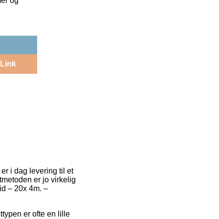
mer og
Link
r i dag levering til et
tmetoden er jo virkelig
id – 20x 4m. –
typen er ofte en lille