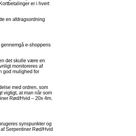
ortbetalinger er i hvert
tte en afdragsordning
ide gennemgå e-shoppens
den det skulle være en
vnligt monitoreres af
 god mulighed for
ndelse med ordren, som
t vigtigt, at man når som
ntiner Rød/Hvid – 20x 4m.
rbrugeres synspunkter og
 af Serpentiner Rød/Hvid