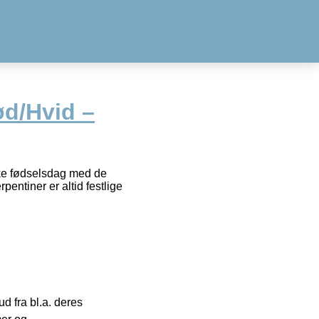
ød/Hvid –
siske fødselsdag med de
pentiner er altid festlige
 fra bl.a. deres