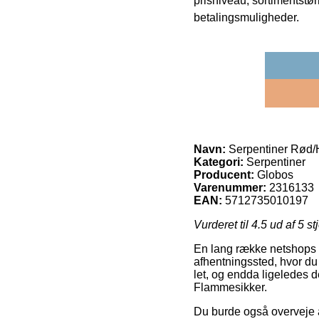
prisniveau, sortimentstø
betalingsmuligheder.
Navn:
Serpentiner Rød/
Kategori:
Serpentiner
Producent:
Globos
Varenummer:
2316133
EAN:
5712735010197
Vurderet til
4.5
ud af 5 st
En lang række netshops fre
afhentningssted, hvor du 
let, og endda ligeledes 
Flammesikker.
Du burde også overveje at 