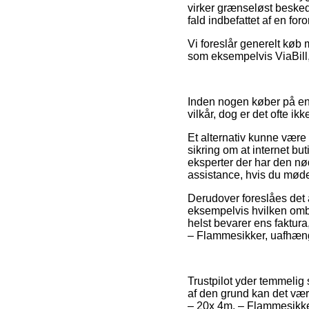
virker grænseløst beskede
fald indbefattet af en f
Vi foreslår generelt køb
som eksempelvis ViaBill,
Inden nogen køber på en
vilkår, dog er det ofte i
Et alternativ kunne være 
sikring om at internet bu
eksperter der har den n
assistance, hvis du mød
Derudover foreslåes det 
eksempelvis hvilken ombyt
helst bevarer ens faktur
– Flammesikker, uafhængi
Trustpilot yder temmelig
af den grund kan det vær
– 20x 4m. – Flammesikker 