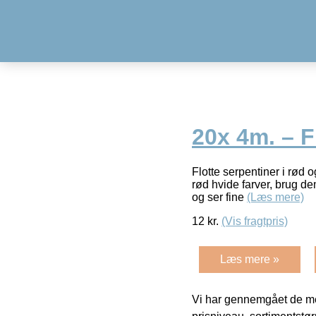
20x 4m. – 
Flotte serpentiner i rød 
rød hvide farver, brug dem
og ser fine
(Læs mere)
12
kr.
(Vis fragtpris)
Læs mere »
Vi har gennemgået de mes