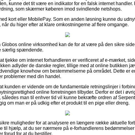
n, kunne det tit være en indikator for en falsk internet handler. K
orordning, som skærmer køberen imod svindlende netshops.
 med kort eller MobilePay. Som en anden løsning kunne du udny
 når du higer efter at klare omkostningerne af flere omgange.
 Globos online virksomhed kan de for at være på den sikre s
kke særlig spændende.
at tjekke om internet forhandleren er verificeret af e-mærket, si
tikken adlyder de danske regler, tillige med at online butikken jæ
ødvendige knowhow om bestemmelserne på området. Dette er en
er problemer med din handel.
at kunden er vidende om de fundamentale retningslinjer i forbi
ningsrettighed online forretningen tilbyder. Derfor er det i øvrig
a, således man til enhver tid vil kunne bekræfte ordren af Serpe
g om man er på udkig efter et produkt til en pige eller dreng.
 sikre muligheder for at analysere en længere række aktuelle fo
e til hjælp, at du ser nærmere på e-forhandlerens bedømmelser
forud for at du bestiller.