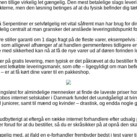
men tillige virkelig let gængelig. Den mest betalelige slags leve
terne, men den løsning betinges af at du fysisk befinder dig tæt
erpentiner er selvfølgelig ret vital såfremt man har brug for d
delig centralt at man gransker det anslåede leveringstidspunkt fo
re stiller garanti om 1 dags fragt på de fleste varer, eksempelvi
som alligevel afhænger af at handlen gemmenføres tidligere en
 med sikkerhed kan nå at få de nye varer ud af døren forinden log
er på gratis levering, men typisk er det påkrævet at du bestiller f
st letkøbte leveringsmanér, som ofte – ligegyldigt om man befi
 er at få kørt dine varer til en pakkeshop.
ngsløst for almindelige mennesker at finde de laveste priser ho
lobos internet selskaber i Danmark fundet det uundgåeligt at tvi
l juniorer, samt til mænd og kvinder – drastisk, og endda nogle 
dbytterigt at eftergå en række internet forhandlere efter udsal
forud for at du bestiller, så du er skråsikker på at opnå den ska
ig med, at ifald en e-forhandler frembyder bedst i test varer til