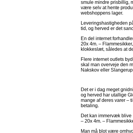
smule mindre prisbillig, 
være selv at hente produk
webshoppens lager.
Leveringshastigheden på S
tid, og herved er det san
En del internet forhandle
20x 4m. – Flammesikker, 
klokkeslæt, således at de
Flere internet outlets byd
skal man overveje den me
Nakskov eller Slangerup –
Det er i dag meget gnidni
og herved har utallige G
mange af deres varer – ti
betaling.
Det kan immervæk blive u
– 20x 4m. – Flammesikker 
Man må blot være omhyggel