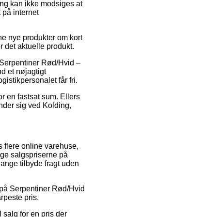
ring kan ikke modsiges at
 på internet
ine nye produkter om kort
r det aktuelle produkt.
s Serpentiner Rød/Hvid –
d et nøjagtigt
istikpersonalet får fri.
or en fastsat sum. Ellers
nder sig ved Kolding,
s flere online varehuse,
nge salgspriserne på
gange tilbyde fragt uden
g på Serpentiner Rød/Hvid
rpeste pris.
 salg for en pris der