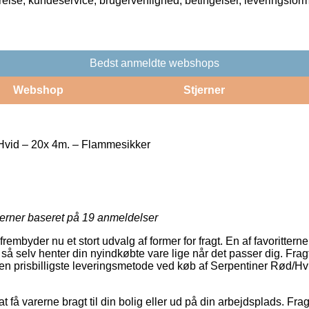
rrelse, kundeservice, brugervenlighed, betingelser, leveringsfor
Bedst anmeldte webshops
Webshop
Stjerner
Hvid – 20x 4m. – Flammesikker
jerner baseret på
19
anmeldelser
mbyder nu et stort udvalg af former for fragt. En af favoritterne e
så selv henter din nyindkøbte vare lige når det passer dig. Frag
den prisbilligste leveringsmetode ved køb af Serpentiner Rød/Hv
få varerne bragt til din bolig eller ud på din arbejdsplads. Fragt