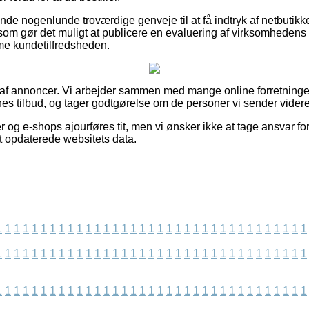
de nogenlunde troværdige genveje til at få indtryk af netbutikk
r som gør det muligt at publicere en evaluering af virksomheden
mme kundetilfredsheden.
 af annoncer. Vi arbejder sammen med mange online forretninger 
nes tilbud, og tager godtgørelse om de personer vi sender videre
 og e-shops ajourføres tit, men vi ønsker ikke at tage ansvar fo
st opdaterede websitets data.
1
1
1
1
1
1
1
1
1
1
1
1
1
1
1
1
1
1
1
1
1
1
1
1
1
1
1
1
1
1
1
1
1
1
1
1
1
1
1
1
1
1
1
1
1
1
1
1
1
1
1
1
1
1
1
1
1
1
1
1
1
1
1
1
1
1
1
1
1
1
1
1
1
1
1
1
1
1
1
1
1
1
1
1
1
1
1
1
1
1
1
1
1
1
1
1
1
1
1
1
1
1
1
1
1