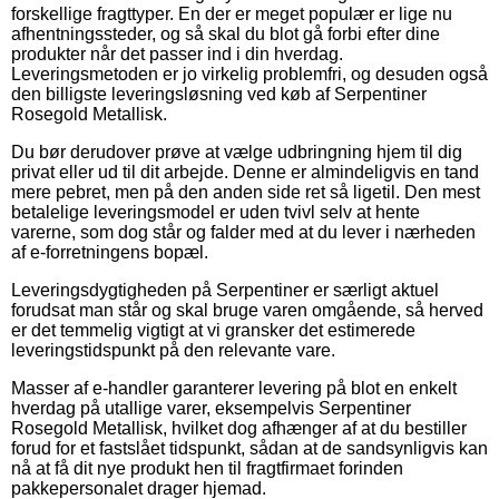
forskellige fragttyper. En der er meget populær er lige nu
afhentningssteder, og så skal du blot gå forbi efter dine
produkter når det passer ind i din hverdag.
Leveringsmetoden er jo virkelig problemfri, og desuden også
den billigste leveringsløsning ved køb af Serpentiner
Rosegold Metallisk.
Du bør derudover prøve at vælge udbringning hjem til dig
privat eller ud til dit arbejde. Denne er almindeligvis en tand
mere pebret, men på den anden side ret så ligetil. Den mest
betalelige leveringsmodel er uden tvivl selv at hente
varerne, som dog står og falder med at du lever i nærheden
af e-forretningens bopæl.
Leveringsdygtigheden på Serpentiner er særligt aktuel
forudsat man står og skal bruge varen omgående, så herved
er det temmelig vigtigt at vi gransker det estimerede
leveringstidspunkt på den relevante vare.
Masser af e-handler garanterer levering på blot en enkelt
hverdag på utallige varer, eksempelvis Serpentiner
Rosegold Metallisk, hvilket dog afhænger af at du bestiller
forud for et fastslået tidspunkt, sådan at de sandsynligvis kan
nå at få dit nye produkt hen til fragtfirmaet forinden
pakkepersonalet drager hjemad.