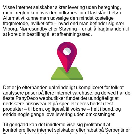
Visse internet selskaber sikrer levering uden beregning,
men i reglen kun hvis der indkøbes for et fastslået beløb.
Alternativt kunne man udvælge den mindst kostelige
fragtmetode, hvilket ofte – hvad end man befinder sig nær
Viborg, Nørresundby eller Støvring – er at få fragtmanden til
at køre din bestilling til et afhentningssted.
Det er jo efterhånden ualmindeligt ukompliceret for folk at
analysere priser på flere internet varehuse, og derved har de
fleste PartyDeco webbutikker fundet det uundgåeligt at
nedskære prisniveauet på specielt deres bedst i test
produkter – til børn, og ligeså til voksne – helt i bund, og
endda nogle gange love levering uden omkostninger.
Til gengæld kan det imidlertid vise sig profitabelt at
kontrollere flere internet selskaber efter rabat på Serpentiner