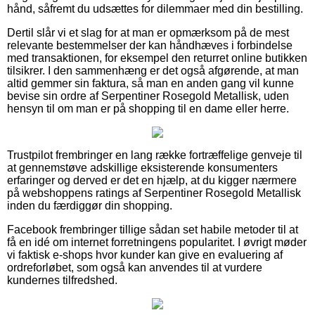
hånd, såfremt du udsættes for dilemmaer med din bestilling.
Dertil slår vi et slag for at man er opmærksom på de mest
relevante bestemmelser der kan håndhæves i forbindelse
med transaktionen, for eksempel den returret online butikken
tilsikrer. I den sammenhæng er det også afgørende, at man
altid gemmer sin faktura, så man en anden gang vil kunne
bevise sin ordre af Serpentiner Rosegold Metallisk, uden
hensyn til om man er på shopping til en dame eller herre.
Trustpilot frembringer en lang række fortræffelige genveje til
at gennemstøve adskillige eksisterende konsumenters
erfaringer og derved er det en hjælp, at du kigger nærmere
på webshoppens ratings af Serpentiner Rosegold Metallisk
inden du færdiggør din shopping.
Facebook frembringer tillige sådan set habile metoder til at
få en idé om internet forretningens popularitet. I øvrigt møder
vi faktisk e-shops hvor kunder kan give en evaluering af
ordreforløbet, som også kan anvendes til at vurdere
kundernes tilfredshed.