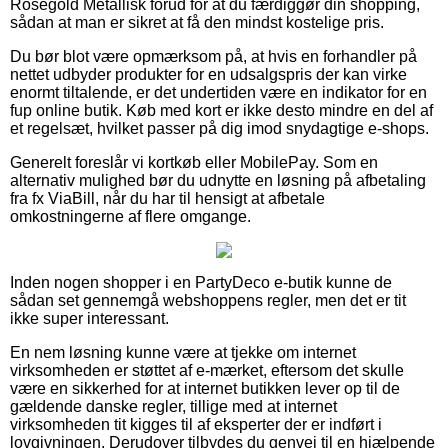
Rosegold Metallisk forud for at du færdiggør din shopping,
sådan at man er sikret at få den mindst kostelige pris.
Du bør blot være opmærksom på, at hvis en forhandler på
nettet udbyder produkter for en udsalgspris der kan virke
enormt tiltalende, er det undertiden være en indikator for en
fup online butik. Køb med kort er ikke desto mindre en del af
et regelsæt, hvilket passer på dig imod snydagtige e-shops.
Generelt foreslår vi kortkøb eller MobilePay. Som en
alternativ mulighed bør du udnytte en løsning på afbetaling
fra fx ViaBill, når du har til hensigt at afbetale
omkostningerne af flere omgange.
Inden nogen shopper i en PartyDeco e-butik kunne de
sådan set gennemgå webshoppens regler, men det er tit
ikke super interessant.
En nem løsning kunne være at tjekke om internet
virksomheden er støttet af e-mærket, eftersom det skulle
være en sikkerhed for at internet butikken lever op til de
gældende danske regler, tillige med at internet
virksomheden tit kigges til af eksperter der er indført i
lovgivningen. Derudover tilbydes du genvej til en hjælpende