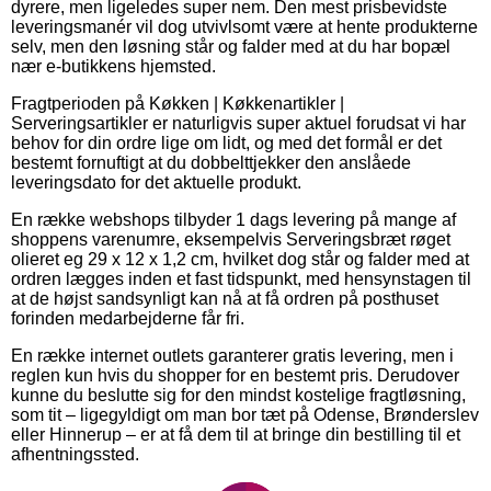
dyrere, men ligeledes super nem. Den mest prisbevidste
leveringsmanér vil dog utvivlsomt være at hente produkterne
selv, men den løsning står og falder med at du har bopæl
nær e-butikkens hjemsted.
Fragtperioden på Køkken | Køkkenartikler |
Serveringsartikler er naturligvis super aktuel forudsat vi har
behov for din ordre lige om lidt, og med det formål er det
bestemt fornuftigt at du dobbelttjekker den anslåede
leveringsdato for det aktuelle produkt.
En række webshops tilbyder 1 dags levering på mange af
shoppens varenumre, eksempelvis Serveringsbræt røget
olieret eg 29 x 12 x 1,2 cm, hvilket dog står og falder med at
ordren lægges inden et fast tidspunkt, med hensynstagen til
at de højst sandsynligt kan nå at få ordren på posthuset
forinden medarbejderne får fri.
En række internet outlets garanterer gratis levering, men i
reglen kun hvis du shopper for en bestemt pris. Derudover
kunne du beslutte sig for den mindst kostelige fragtløsning,
som tit – ligegyldigt om man bor tæt på Odense, Brønderslev
eller Hinnerup – er at få dem til at bringe din bestilling til et
afhentningssted.