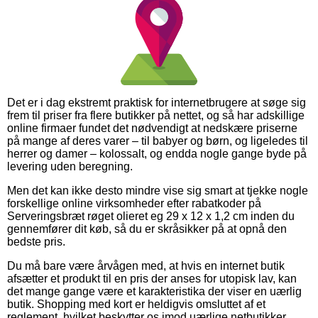
Det er i dag ekstremt praktisk for internetbrugere at søge sig
frem til priser fra flere butikker på nettet, og så har adskillige
online firmaer fundet det nødvendigt at nedskære priserne
på mange af deres varer – til babyer og børn, og ligeledes til
herrer og damer – kolossalt, og endda nogle gange byde på
levering uden beregning.
Men det kan ikke desto mindre vise sig smart at tjekke nogle
forskellige online virksomheder efter rabatkoder på
Serveringsbræt røget olieret eg 29 x 12 x 1,2 cm inden du
gennemfører dit køb, så du er skråsikker på at opnå den
bedste pris.
Du må bare være årvågen med, at hvis en internet butik
afsætter et produkt til en pris der anses for utopisk lav, kan
det mange gange være et karakteristika der viser en uærlig
butik. Shopping med kort er heldigvis omsluttet af et
reglement, hvilket beskytter os imod uærlige netbutikker.