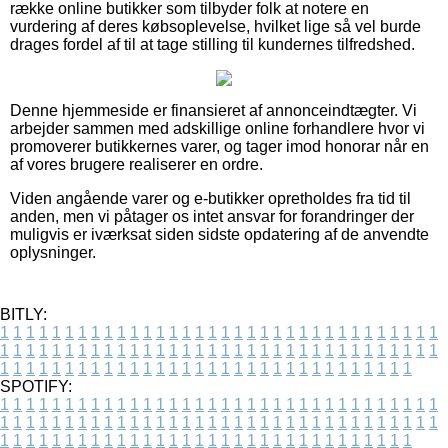
række online butikker som tilbyder folk at notere en
vurdering af deres købsoplevelse, hvilket lige så vel burde
drages fordel af til at tage stilling til kundernes tilfredshed.
Denne hjemmeside er finansieret af annonceindtægter. Vi
arbejder sammen med adskillige online forhandlere hvor vi
promoverer butikkernes varer, og tager imod honorar når en
af vores brugere realiserer en ordre.
Viden angående varer og e-butikker opretholdes fra tid til
anden, men vi påtager os intet ansvar for forandringer der
muligvis er iværksat siden sidste opdatering af de anvendte
oplysninger.
BITLY:
1
1
1
1
1
1
1
1
1
1
1
1
1
1
1
1
1
1
1
1
1
1
1
1
1
1
1
1
1
1
1
1
1
1
1
1
1
1
1
1
1
1
1
1
1
1
1
1
1
1
1
1
1
1
1
1
1
1
1
1
1
1
1
1
1
1
1
1
1
1
1
1
1
1
1
1
1
1
1
1
1
1
1
1
1
1
1
1
1
1
1
1
1
1
1
1
1
1
1
1
SPOTIFY:
1
1
1
1
1
1
1
1
1
1
1
1
1
1
1
1
1
1
1
1
1
1
1
1
1
1
1
1
1
1
1
1
1
1
1
1
1
1
1
1
1
1
1
1
1
1
1
1
1
1
1
1
1
1
1
1
1
1
1
1
1
1
1
1
1
1
1
1
1
1
1
1
1
1
1
1
1
1
1
1
1
1
1
1
1
1
1
1
1
1
1
1
1
1
1
1
1
1
1
1