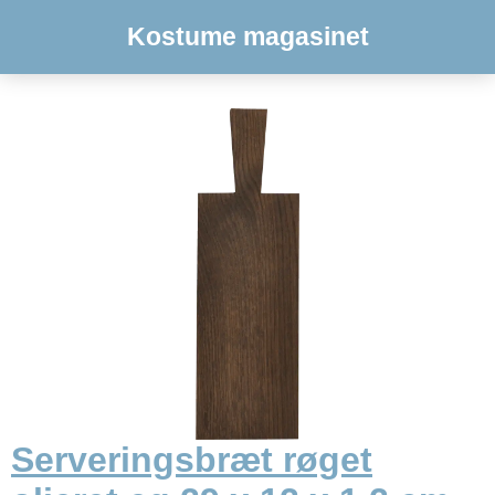
Kostume magasinet
Serveringsbræt røget