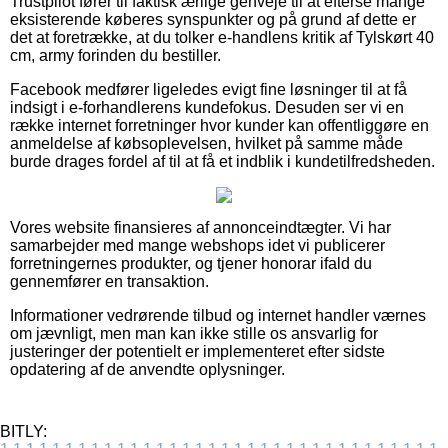
Trustpilot fører til faktisk ærlige genveje til at efterse mange
eksisterende køberes synspunkter og på grund af dette er
det at foretrække, at du tolker e-handlens kritik af Tylskørt 40
cm, army forinden du bestiller.
Facebook medfører ligeledes evigt fine løsninger til at få
indsigt i e-forhandlerens kundefokus. Desuden ser vi en
række internet forretninger hvor kunder kan offentliggøre en
anmeldelse af købsoplevelsen, hvilket på samme måde
burde drages fordel af til at få et indblik i kundetilfredsheden.
Vores website finansieres af annonceindtægter. Vi har
samarbejder med mange webshops idet vi publicerer
forretningernes produkter, og tjener honorar ifald du
gennemfører en transaktion.
Informationer vedrørende tilbud og internet handler værnes
om jævnligt, men man kan ikke stille os ansvarlig for
justeringer der potentielt er implementeret efter sidste
opdatering af de anvendte oplysninger.
BITLY: