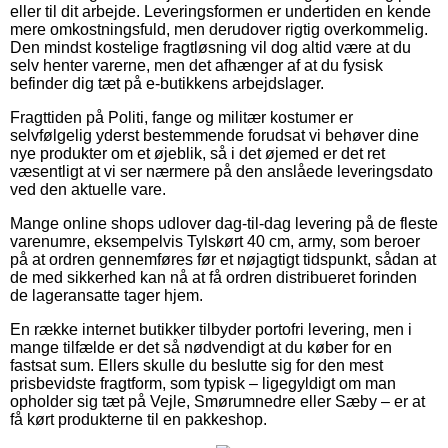
eller til dit arbejde. Leveringsformen er undertiden en kende
mere omkostningsfuld, men derudover rigtig overkommelig.
Den mindst kostelige fragtløsning vil dog altid være at du
selv henter varerne, men det afhænger af at du fysisk
befinder dig tæt på e-butikkens arbejdslager.
Fragttiden på Politi, fange og militær kostumer er
selvfølgelig yderst bestemmende forudsat vi behøver dine
nye produkter om et øjeblik, så i det øjemed er det ret
væsentligt at vi ser nærmere på den anslåede leveringsdato
ved den aktuelle vare.
Mange online shops udlover dag-til-dag levering på de fleste
varenumre, eksempelvis Tylskørt 40 cm, army, som beroer
på at ordren gennemføres før et nøjagtigt tidspunkt, sådan at
de med sikkerhed kan nå at få ordren distribueret forinden
de lageransatte tager hjem.
En række internet butikker tilbyder portofri levering, men i
mange tilfælde er det så nødvendigt at du køber for en
fastsat sum. Ellers skulle du beslutte sig for den mest
prisbevidste fragtform, som typisk – ligegyldigt om man
opholder sig tæt på Vejle, Smørumnedre eller Sæby – er at
få kørt produkterne til en pakkeshop.