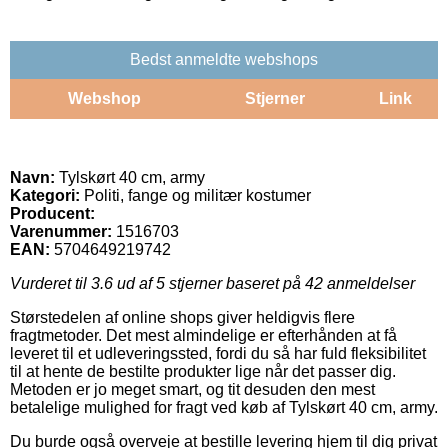
Bedst anmeldte webshops
Webshop
Stjerner
Link
Navn:
Tylskørt 40 cm, army
Kategori:
Politi, fange og militær kostumer
Producent:
Varenummer:
1516703
EAN:
5704649219742
Vurderet til
3.6
ud af 5 stjerner baseret på
42
anmeldelser
Størstedelen af online shops giver heldigvis flere
fragtmetoder. Det mest almindelige er efterhånden at få
leveret til et udleveringssted, fordi du så har fuld fleksibilitet
til at hente de bestilte produkter lige når det passer dig.
Metoden er jo meget smart, og tit desuden den mest
betalelige mulighed for fragt ved køb af Tylskørt 40 cm, army.
Du burde også overveje at bestille levering hjem til dig privat