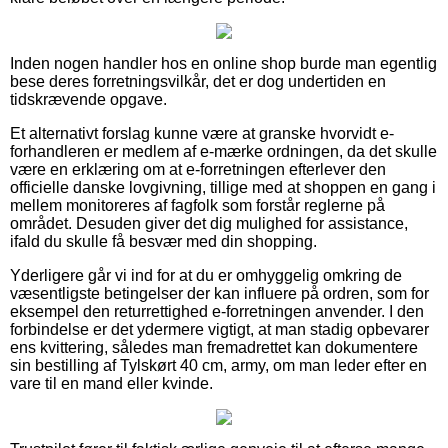
Inden nogen handler hos en online shop burde man egentlig
bese deres forretningsvilkår, det er dog undertiden en
tidskrævende opgave.
Et alternativt forslag kunne være at granske hvorvidt e-
forhandleren er medlem af e-mærke ordningen, da det skulle
være en erklæring om at e-forretningen efterlever den
officielle danske lovgivning, tillige med at shoppen en gang i
mellem monitoreres af fagfolk som forstår reglerne på
området. Desuden giver det dig mulighed for assistance,
ifald du skulle få besvær med din shopping.
Yderligere går vi ind for at du er omhyggelig omkring de
væsentligste betingelser der kan influere på ordren, som for
eksempel den returrettighed e-forretningen anvender. I den
forbindelse er det ydermere vigtigt, at man stadig opbevarer
ens kvittering, således man fremadrettet kan dokumentere
sin bestilling af Tylskørt 40 cm, army, om man leder efter en
vare til en mand eller kvinde.