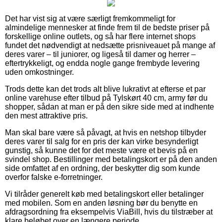
Det har vist sig at være særligt fremkommeligt for
almindelige mennesker at finde frem til de bedste priser på
forskellige online outlets, og så har flere internet shops
fundet det nødvendigt at nedsætte prisniveauet på mange af
deres varer – til juniorer, og ligeså til damer og herrer –
eftertrykkeligt, og endda nogle gange frembyde levering
uden omkostninger.
Trods dette kan det trods alt blive lukrativt at efterse et par
online varehuse efter tilbud på Tylskørt 40 cm, army før du
shopper, sådan at man er på den sikre side med at indhente
den mest attraktive pris.
Man skal bare være så påvagt, at hvis en netshop tilbyder
deres varer til salg for en pris der kan virke besynderligt
gunstig, så kunne det for det meste være et bevis på en
svindel shop. Bestillinger med betalingskort er på den anden
side omfattet af en ordning, der beskytter dig som kunde
overfor falske e-forretninger.
Vi tilråder generelt køb med betalingskort eller betalinger
med mobilen. Som en anden løsning bør du benytte en
afdragsordning fra eksempelvis ViaBill, hvis du tilstræber at
klare beløbet over en længere periode.