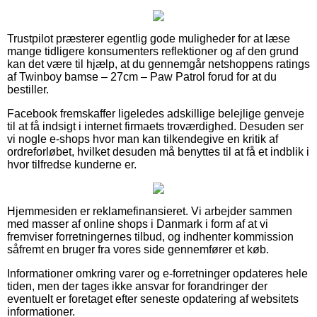
Trustpilot præsterer egentlig gode muligheder for at læse
mange tidligere konsumenters reflektioner og af den grund
kan det være til hjælp, at du gennemgår netshoppens ratings
af Twinboy bamse – 27cm – Paw Patrol forud for at du
bestiller.
Facebook fremskaffer ligeledes adskillige belejlige genveje
til at få indsigt i internet firmaets troværdighed. Desuden ser
vi nogle e-shops hvor man kan tilkendegive en kritik af
ordreforløbet, hvilket desuden må benyttes til at få et indblik i
hvor tilfredse kunderne er.
Hjemmesiden er reklamefinansieret. Vi arbejder sammen
med masser af online shops i Danmark i form af at vi
fremviser forretningernes tilbud, og indhenter kommission
såfremt en bruger fra vores side gennemfører et køb.
Informationer omkring varer og e-forretninger opdateres hele
tiden, men der tages ikke ansvar for forandringer der
eventuelt er foretaget efter seneste opdatering af websitets
informationer.