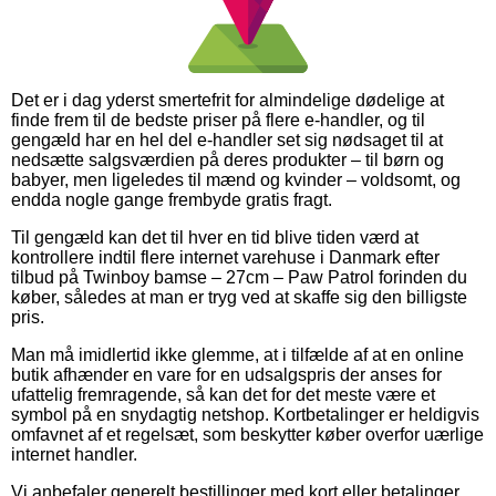
Det er i dag yderst smertefrit for almindelige dødelige at
finde frem til de bedste priser på flere e-handler, og til
gengæld har en hel del e-handler set sig nødsaget til at
nedsætte salgsværdien på deres produkter – til børn og
babyer, men ligeledes til mænd og kvinder – voldsomt, og
endda nogle gange frembyde gratis fragt.
Til gengæld kan det til hver en tid blive tiden værd at
kontrollere indtil flere internet varehuse i Danmark efter
tilbud på Twinboy bamse – 27cm – Paw Patrol forinden du
køber, således at man er tryg ved at skaffe sig den billigste
pris.
Man må imidlertid ikke glemme, at i tilfælde af at en online
butik afhænder en vare for en udsalgspris der anses for
ufattelig fremragende, så kan det for det meste være et
symbol på en snydagtig netshop. Kortbetalinger er heldigvis
omfavnet af et regelsæt, som beskytter køber overfor uærlige
internet handler.
Vi anbefaler generelt bestillinger med kort eller betalinger