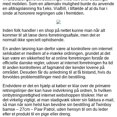
med mobilen. Som en alternativ mulighed burde du anvende
en afdragsløsning fra f.eks. ViaBill, i tilfælde af at du har i
sinde at honorere regningen ude i fremtiden.
Inden folk handler i en shop på nettet kunne man når alt
kommer til alt læse dens forretningsaftale, men det er
normalt ikke specielt ophidsende.
En anden løsning kan derfor være at kontrollere om internet
selskabet er medlem af e-mærke ordningen, grundet at det
kan være en sikkerhed for at online forretningen forstår de
officielle danske regler, udover at internet forretningen fra tid
til anden kontrolleres af fagmænd der kender lovene på
området. Desuden får du anledning til at få bistand, hvis du
forvoldes problemstillinger med din bestilling.
Endvidere er det en hjælp at køber er klar over de primære
retningslinjer der kan have indvirkning på ordren, fx hvilken
ombytningsrettighed internet webshoppen tilsikrer. Her er
det virkelig vigtigt, at man stadigvæk sikrer sin faktura e-mail,
så man når som helst kan bevidne sin bestilling af Twinboy
bamse – 27cm – Paw Patrol, uden hensyn til om du leder
efter et produkt til en pige eller dreng.