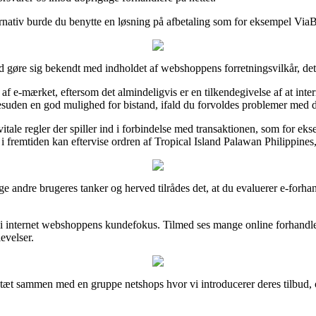
ernativ burde du benytte en løsning på afbetaling som for eksempel ViaB
id gøre sig bekendt med indholdet af webshoppens forretningsvilkår, det
t af e-mærket, eftersom det almindeligvis er en tilkendegivelse af at in
 desuden en god mulighed for bistand, ifald du forvoldes problemer med d
vitale regler der spiller ind i forbindelse med transaktionen, som for ek
i fremtiden kan eftervise ordren af Tropical Island Palawan Philippines,
lige andre brugeres tanker og herved tilrådes det, at du evaluerer e-forh
k i internet webshoppens kundefokus. Tilmed ses mange online forhandle
evelser.
r tæt sammen med en gruppe netshops hvor vi introducerer deres tilbud,