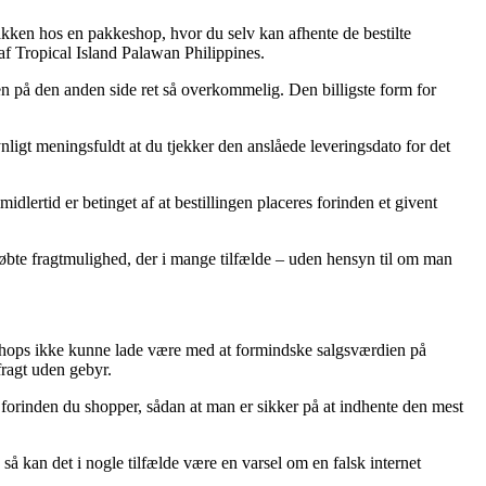
kken hos en pakkeshop, hvor du selv kan afhente de bestilte
 af Tropical Island Palawan Philippines.
men på den anden side ret så overkommelig. Den billigste form for
ynligt meningsfuldt at du tjekker den anslåede leveringsdato for det
lertid er betinget af at bestillingen placeres forinden et givent
tkøbte fragtmulighed, der i mange tilfælde – uden hensyn til om man
webshops ikke kunne lade være med at formindske salgsværdien på
fragt uden gebyr.
 forinden du shopper, sådan at man er sikker på at indhente den mest
 så kan det i nogle tilfælde være en varsel om en falsk internet