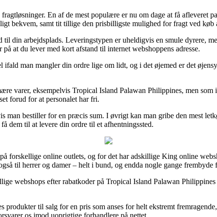
ragtløsninger. En af de mest populære er nu om dage at få afleveret pa
gt bekvem, samt tit tillige den prisbilligste mulighed for fragt ved køb
 ud til din arbejdsplads. Leveringstypen er uheldigvis en smule dyrere, 
r på at du lever med kort afstand til internet webshoppens adresse.
l ifald man mangler din ordre lige om lidt, og i det øjemed er det øjens
ære varer, eksempelvis Tropical Island Palawan Philippines, men som imid
t forud for at personalet har fri.
vis man bestiller for en præcis sum. I øvrigt kan man gribe den mest le
 dem til at levere din ordre til et afhentningssted.
r på forskellige online outlets, og for det har adskillige King online 
es også til herrer og damer – helt i bund, og endda nogle gange frembyde 
llige webshops efter rabatkoder på Tropical Island Palawan Philippines
s produkter til salg for en pris som anses for helt ekstremt fremragende,
forsvarer os imod uoprigtige forhandlere på nettet.