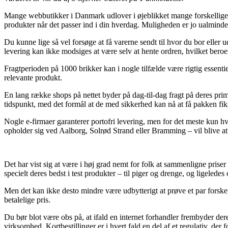
Mange webbutikker i Danmark udlover i øjeblikket mange forskellige f
produkter når det passer ind i din hverdag. Muligheden er jo ualmindeli
Du kunne lige så vel forsøge at få varerne sendt til hvor du bor eller
levering kan ikke modsiges at være selv at hente ordren, hvilket beroe
Fragtperioden på 1000 brikker kan i nogle tilfælde være rigtig essentie
relevante produkt.
En lang række shops på nettet byder på dag-til-dag fragt på deres prim
tidspunkt, med det formål at de med sikkerhed kan nå at få pakken fikse
Nogle e-firmaer garanterer portofri levering, men for det meste kun h
opholder sig ved Aalborg, Solrød Strand eller Bramming – vil blive at få
Det har vist sig at være i høj grad nemt for folk at sammenligne prise
specielt deres bedst i test produkter – til piger og drenge, og ligeled
Men det kan ikke desto mindre være udbytterigt at prøve et par forske
betalelige pris.
Du bør blot være obs på, at ifald en internet forhandler frembyder dere
virksomhed. Kortbestillinger er i hvert fald en del af et regulativ, der 