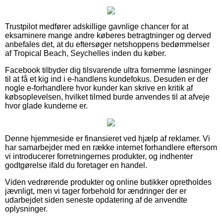
Trustpilot medfører adskillige gavnlige chancer for at
eksaminere mange andre køberes betragtninger og derved
anbefales det, at du eftersøger netshoppens bedømmelser
af Tropical Beach, Seychelles inden du køber.
Facebook tilbyder dig tilsvarende ultra fornemme løsninger
til at få et kig ind i e-handlens kundefokus. Desuden er der
nogle e-forhandlere hvor kunder kan skrive en kritik af
købsoplevelsen, hvilket tilmed burde anvendes til at afveje
hvor glade kunderne er.
Denne hjemmeside er finansieret ved hjælp af reklamer. Vi
har samarbejder med en række internet forhandlere eftersom
vi introducerer forretningernes produkter, og indhenter
godtgørelse ifald du foretager en handel.
Viden vedrørende produkter og online butikker opretholdes
jævnligt, men vi tager forbehold for ændringer der er
udarbejdet siden seneste opdatering af de anvendte
oplysninger.