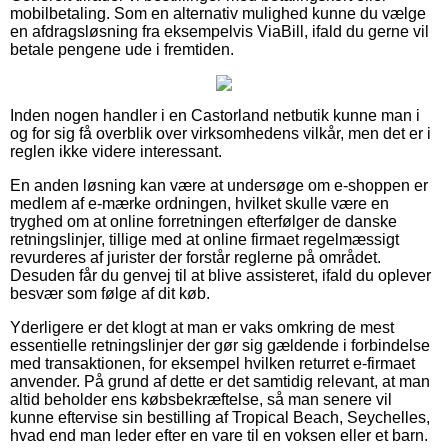
mobilbetaling. Som en alternativ mulighed kunne du vælge
en afdragsløsning fra eksempelvis ViaBill, ifald du gerne vil
betale pengene ude i fremtiden.
Inden nogen handler i en Castorland netbutik kunne man i
og for sig få overblik over virksomhedens vilkår, men det er i
reglen ikke videre interessant.
En anden løsning kan være at undersøge om e-shoppen er
medlem af e-mærke ordningen, hvilket skulle være en
tryghed om at online forretningen efterfølger de danske
retningslinjer, tillige med at online firmaet regelmæssigt
revurderes af jurister der forstår reglerne på området.
Desuden får du genvej til at blive assisteret, ifald du oplever
besvær som følge af dit køb.
Yderligere er det klogt at man er vaks omkring de mest
essentielle retningslinjer der gør sig gældende i forbindelse
med transaktionen, for eksempel hvilken returret e-firmaet
anvender. På grund af dette er det samtidig relevant, at man
altid beholder ens købsbekræftelse, så man senere vil
kunne eftervise sin bestilling af Tropical Beach, Seychelles,
hvad end man leder efter en vare til en voksen eller et barn.