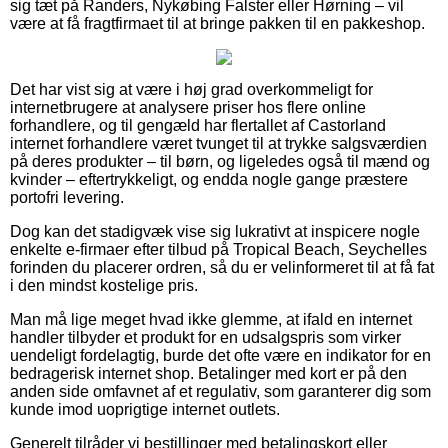
sig tæt på Randers, Nykøbing Falster eller Hørning – vil
være at få fragtfirmaet til at bringe pakken til en pakkeshop.
Det har vist sig at være i høj grad overkommeligt for
internetbrugere at analysere priser hos flere online
forhandlere, og til gengæld har flertallet af Castorland
internet forhandlere været tvunget til at trykke salgsværdien
på deres produkter – til børn, og ligeledes også til mænd og
kvinder – eftertrykkeligt, og endda nogle gange præstere
portofri levering.
Dog kan det stadigvæk vise sig lukrativt at inspicere nogle
enkelte e-firmaer efter tilbud på Tropical Beach, Seychelles
forinden du placerer ordren, så du er velinformeret til at få fat
i den mindst kostelige pris.
Man må lige meget hvad ikke glemme, at ifald en internet
handler tilbyder et produkt for en udsalgspris som virker
uendeligt fordelagtig, burde det ofte være en indikator for en
bedragerisk internet shop. Betalinger med kort er på den
anden side omfavnet af et regulativ, som garanterer dig som
kunde imod uoprigtige internet outlets.
Generelt tilråder vi bestillinger med betalingskort eller