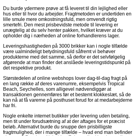
Du burde ydermere prøve at få leveret til din lejlighed eller
hus eller til hvor du arbejder. Fragtmetoden er undertiden en
lille smule mere omkostningsfuld, men omvendt rigtig
smertefri. Den mest prisbevidste metode til levering er
unægtelig at du selv henter pakken, hvilket kræver at du
opholder dig i nærheden af online forhandlerens lager.
Leveringshastigheden på 3000 brikker kan i nogle tilfælde
være ualmindeligt betydningsfuld såfremt vi behøver
produkterne med det samme, så derfor er det selvfølgelig
afgørende at man finder det anslåede leveringstidspunkt på
det respektive produkt.
Størstedelen af online webshops lover dag-til-dag fragt på
en lang række af deres varenumre, eksempelvis Tropical
Beach, Seychelles, som alligevel nødvendiggør at
transaktionen gennemføres før et bestemt klokkeslæt, så de
kan nå at få varerne på posthuset forud for at medarbejderne
har fri.
Nogle enkelte internet butikker yder levering uden betaling,
men tit under forudsætning af at der aftages for et præcist
beløb. Alternativt burde du snuppe den prisbilligste
fragtmulighed, der i mange tilfælde – hvad end man befinder