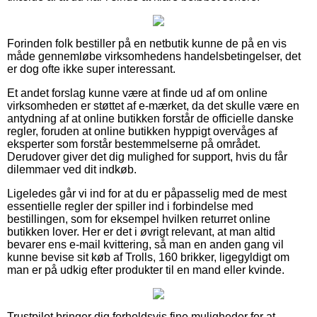
Forinden folk bestiller på en netbutik kunne de på en vis
måde gennemløbe virksomhedens handelsbetingelser, det
er dog ofte ikke super interessant.
Et andet forslag kunne være at finde ud af om online
virksomheden er støttet af e-mærket, da det skulle være en
antydning af at online butikken forstår de officielle danske
regler, foruden at online butikken hyppigt overvåges af
eksperter som forstår bestemmelserne på området.
Derudover giver det dig mulighed for support, hvis du får
dilemmaer ved dit indkøb.
Ligeledes går vi ind for at du er påpasselig med de mest
essentielle regler der spiller ind i forbindelse med
bestillingen, som for eksempel hvilken returret online
butikken lover. Her er det i øvrigt relevant, at man altid
bevarer ens e-mail kvittering, så man en anden gang vil
kunne bevise sit køb af Trolls, 160 brikker, ligegyldigt om
man er på udkig efter produkter til en mand eller kvinde.
Trustpilot bringer dig forholdsvis fine muligheder for at