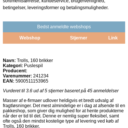
sortimentstørrelse, kundeservice, brugervenlighed,
betingelser, leveringsformer og betalingsmuligheder.
Bedst anmeldte webshops
Webshop
Stjerner
Link
Navn:
Trolls, 160 brikker
Kategori:
Puslespil
Producent:
Varenummer:
241234
EAN:
5900511153965
Vurderet til
3.6
ud af 5 stjerner baseret på
45
anmeldelser
Masser af e-firmaer udlover heldigvis et bredt udvalg af
fragtløsninger. Det mest almindelige er i dag at afsende til en
pakkeshop, som giver dig mulighed for at hente produkterne
når der er tid til det. Denne er nemlig super fleksibel, samt
ofte også den mindst kostelige type af levering ved køb af
Trolls, 160 brikker.