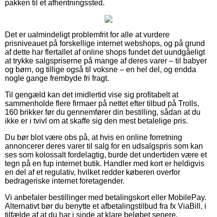
pakken til et afhentningssted.
Det er ualmindeligt problemfrit for alle at vurdere
prisniveauet på forskellige internet webshops, og på grund
af dette har flertallet af online shops fundet det uundgåeligt
at trykke salgspriserne på mange af deres varer – til babyer
og børn, og tillige også til voksne – en hel del, og endda
nogle gange frembyde fri fragt.
Til gengæld kan det imidlertid vise sig profitabelt at
sammenholde flere firmaer på nettet efter tilbud på Trolls,
160 brikker før du gennemfører din bestilling, sådan at du
ikke er i tvivl om at skaffe sig den mest betalelige pris.
Du bør blot være obs på, at hvis en online forretning
annoncerer deres varer til salg for en udsalgspris som kan
ses som kolossalt fordelagtig, burde det undertiden være et
tegn på en fup internet butik. Handler med kort er heldigvis
en del af et regulativ, hvilket redder køberen overfor
bedrageriske internet foretagender.
Vi anbefaler bestillinger med betalingskort eller MobilePay.
Alternativt bør du benytte et afbetalingstilbud fra fx ViaBill, i
tilfælde af at du har i sinde at klare beløbet senere.