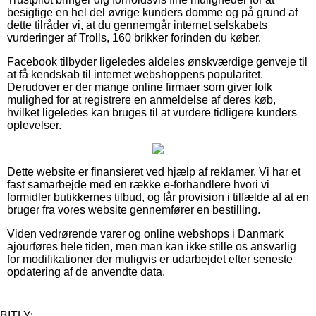
besigtige en hel del øvrige kunders domme og på grund af
dette tilråder vi, at du gennemgår internet selskabets
vurderinger af Trolls, 160 brikker forinden du køber.
Facebook tilbyder ligeledes aldeles ønskværdige genveje til
at få kendskab til internet webshoppens popularitet.
Derudover er der mange online firmaer som giver folk
mulighed for at registrere en anmeldelse af deres køb,
hvilket ligeledes kan bruges til at vurdere tidligere kunders
oplevelser.
Dette website er finansieret ved hjælp af reklamer. Vi har et
fast samarbejde med en række e-forhandlere hvori vi
formidler butikkernes tilbud, og får provision i tilfælde af at en
bruger fra vores website gennemfører en bestilling.
Viden vedrørende varer og online webshops i Danmark
ajourføres hele tiden, men man kan ikke stille os ansvarlig
for modifikationer der muligvis er udarbejdet efter seneste
opdatering af de anvendte data.
BITLY: