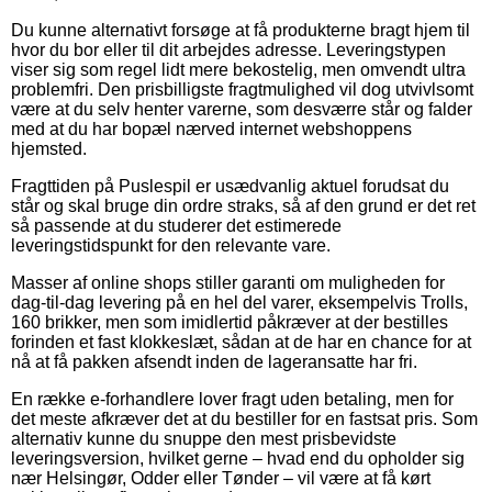
Du kunne alternativt forsøge at få produkterne bragt hjem til
hvor du bor eller til dit arbejdes adresse. Leveringstypen
viser sig som regel lidt mere bekostelig, men omvendt ultra
problemfri. Den prisbilligste fragtmulighed vil dog utvivlsomt
være at du selv henter varerne, som desværre står og falder
med at du har bopæl nærved internet webshoppens
hjemsted.
Fragttiden på Puslespil er usædvanlig aktuel forudsat du
står og skal bruge din ordre straks, så af den grund er det ret
så passende at du studerer det estimerede
leveringstidspunkt for den relevante vare.
Masser af online shops stiller garanti om muligheden for
dag-til-dag levering på en hel del varer, eksempelvis Trolls,
160 brikker, men som imidlertid påkræver at der bestilles
forinden et fast klokkeslæt, sådan at de har en chance for at
nå at få pakken afsendt inden de lageransatte har fri.
En række e-forhandlere lover fragt uden betaling, men for
det meste afkræver det at du bestiller for en fastsat pris. Som
alternativ kunne du snuppe den mest prisbevidste
leveringsversion, hvilket gerne – hvad end du opholder sig
nær Helsingør, Odder eller Tønder – vil være at få kørt