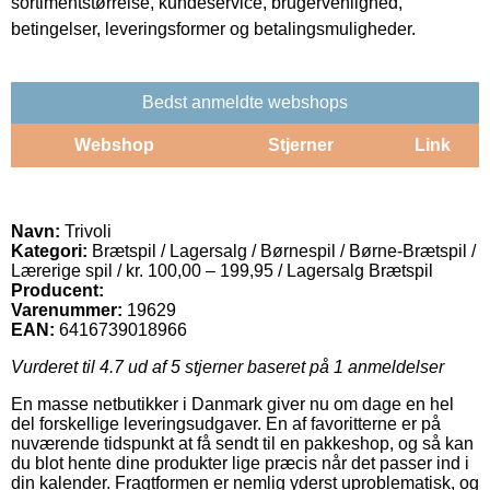
sortimentstørrelse, kundeservice, brugervenlighed,
betingelser, leveringsformer og betalingsmuligheder.
Bedst anmeldte webshops
Webshop
Stjerner
Link
Navn:
Trivoli
Kategori:
Brætspil / Lagersalg / Børnespil / Børne-Brætspil /
Lærerige spil / kr. 100,00 – 199,95 / Lagersalg Brætspil
Producent:
Varenummer:
19629
EAN:
6416739018966
Vurderet til
4.7
ud af 5 stjerner baseret på
1
anmeldelser
En masse netbutikker i Danmark giver nu om dage en hel
del forskellige leveringsudgaver. En af favoritterne er på
nuværende tidspunkt at få sendt til en pakkeshop, og så kan
du blot hente dine produkter lige præcis når det passer ind i
din kalender. Fragtformen er nemlig yderst uproblematisk, og