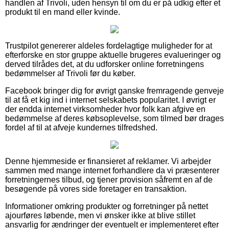
handlen af Trivoli, uden hensyn til om du er på udkig efter et
produkt til en mand eller kvinde.
Trustpilot genererer aldeles fordelagtige muligheder for at
efterforske en stor gruppe aktuelle brugeres evalueringer og
derved tilrådes det, at du udforsker online forretningens
bedømmelser af Trivoli før du køber.
Facebook bringer dig for øvrigt ganske fremragende genveje
til at få et kig ind i internet selskabets popularitet. I øvrigt er
der endda internet virksomheder hvor folk kan afgive en
bedømmelse af deres købsoplevelse, som tilmed bør drages
fordel af til at afveje kundernes tilfredshed.
Denne hjemmeside er finansieret af reklamer. Vi arbejder
sammen med mange internet forhandlere da vi præsenterer
forretningernes tilbud, og tjener provision såfremt en af de
besøgende på vores side foretager en transaktion.
Informationer omkring produkter og forretninger på nettet
ajourføres løbende, men vi ønsker ikke at blive stillet
ansvarlig for ændringer der eventuelt er implementeret efter