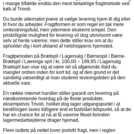
i mange tilfælde endda den mest betalelige fragtmetode ved
køb af Trivoli.
Du burde alternativt prøve at vælge levering hjem til dig eller
til hvor du arbejder. Fragtformen er som regel en tak mere
omkostningsfuld, men ydermere ekstremt simpel. Den
prisbilligste mulighed for levering vil dog utvivlsomt være
selv at hente varerne, men dette stiller krav om at du
opholder dig i kort afstand af netshoppens hjemsted.
Fragtperioden på Brætspil / Lagersalg / Børnespil / Børne-
Brætspil / Lærerige spil / kr. 100,00 – 199,95 / Lagersalg
Brætspil kan vise sig at være ret så afgørende ifald du
mangler ordren inden for kort tid, og af den grund er det
sandelig væsentligt at man studerer leveringstiden på den
aktuelle vare.
En række internet handler stiller garanti om levering på
næstkommende hverdag på de fleste produkter,
eksempelvis Trivoli, hvilket dog tager udgangspunkt i at
bestillingen laves tidligere end et fastslået tidspunkt, så at de
har en chance for at nå at få varerne fikset forinden
lagermedarbejderne drager hjemad.
Flere outlets på nettet lover portofri fragt, men i reglen