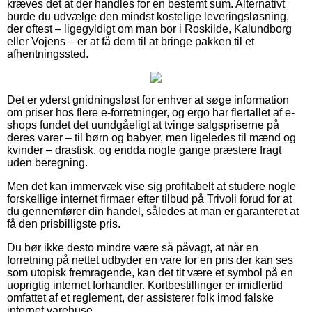
kræves det at der handles for en bestemt sum. Alternativt
burde du udvælge den mindst kostelige leveringsløsning,
der oftest – ligegyldigt om man bor i Roskilde, Kalundborg
eller Vojens – er at få dem til at bringe pakken til et
afhentningssted.
Det er yderst gnidningsløst for enhver at søge information
om priser hos flere e-forretninger, og ergo har flertallet af e-
shops fundet det uundgåeligt at tvinge salgspriserne på
deres varer – til børn og babyer, men ligeledes til mænd og
kvinder – drastisk, og endda nogle gange præstere fragt
uden beregning.
Men det kan immervæk vise sig profitabelt at studere nogle
forskellige internet firmaer efter tilbud på Trivoli forud for at
du gennemfører din handel, således at man er garanteret at
få den prisbilligste pris.
Du bør ikke desto mindre være så påvagt, at når en
forretning på nettet udbyder en vare for en pris der kan ses
som utopisk fremragende, kan det tit være et symbol på en
uoprigtig internet forhandler. Kortbestillinger er imidlertid
omfattet af et reglement, der assisterer folk imod falske
internet varehuse.