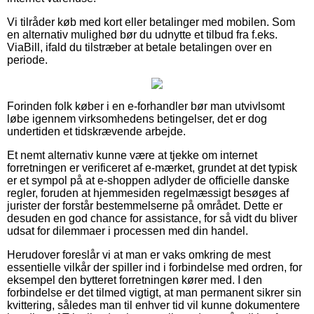
Vi tilråder køb med kort eller betalinger med mobilen. Som
en alternativ mulighed bør du udnytte et tilbud fra f.eks.
ViaBill, ifald du tilstræber at betale betalingen over en
periode.
Forinden folk køber i en e-forhandler bør man utvivlsomt
løbe igennem virksomhedens betingelser, det er dog
undertiden et tidskrævende arbejde.
Et nemt alternativ kunne være at tjekke om internet
forretningen er verificeret af e-mærket, grundet at det typisk
er et sympol på at e-shoppen adlyder de officielle danske
regler, foruden at hjemmesiden regelmæssigt besøges af
jurister der forstår bestemmelserne på området. Dette er
desuden en god chance for assistance, for så vidt du bliver
udsat for dilemmaer i processen med din handel.
Herudover foreslår vi at man er vaks omkring de mest
essentielle vilkår der spiller ind i forbindelse med ordren, for
eksempel den bytteret forretningen kører med. I den
forbindelse er det tilmed vigtigt, at man permanent sikrer sin
kvittering, således man til enhver tid vil kunne dokumentere