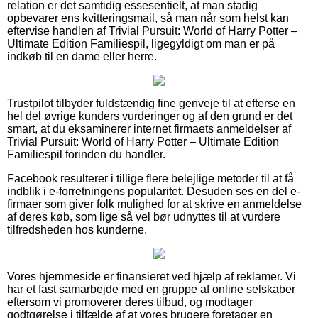
relation er det samtidig essesentielt, at man stadig
opbevarer ens kvitteringsmail, så man når som helst kan
eftervise handlen af Trivial Pursuit: World of Harry Potter –
Ultimate Edition Familiespil, ligegyldigt om man er på
indkøb til en dame eller herre.
Trustpilot tilbyder fuldstændig fine genveje til at efterse en
hel del øvrige kunders vurderinger og af den grund er det
smart, at du eksaminerer internet firmaets anmeldelser af
Trivial Pursuit: World of Harry Potter – Ultimate Edition
Familiespil forinden du handler.
Facebook resulterer i tillige flere belejlige metoder til at få
indblik i e-forretningens popularitet. Desuden ses en del e-
firmaer som giver folk mulighed for at skrive en anmeldelse
af deres køb, som lige så vel bør udnyttes til at vurdere
tilfredsheden hos kunderne.
Vores hjemmeside er finansieret ved hjælp af reklamer. Vi
har et fast samarbejde med en gruppe af online selskaber
eftersom vi promoverer deres tilbud, og modtager
godtgørelse i tilfælde af at vores brugere foretager en