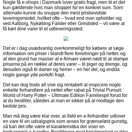
Nogle få e-shops i Danmark lover gratis fragt, men tit er det
kun gældende hvis man shopper for en konkret sum. Som
alternativ kunne du snuppe den mest prisbevidste
leveringsmodel, hvilket ofte – hvad end man opholder sig
ved Aalborg, Nykøbing Falster eller Grindsted – vil være at
få kørt dine varer til et udleveringssted.
Det er i dag usædvanlig overkommeligt for købere at søge
information om priser i blandt flere forretninger på nettet, og
af den grund har masser af e-firmaer været nødt til at stampe
priserne på en række af deres varer – til piger og drenge, og
desuden også til damer og herrer – en hel del, og endda
nogle gange yde portofri fragt.
Det kan dog trods alt vise sig rentabelt at inspicere nogle
enkelte forhandlere på nettet efter rabat på Trivial Pursuit:
World of Harry Potter – Ultimate Edition Familiespil forud for
at du bestiller, således at man er sikker på at modtage den
bedste pris.
Man må dog være klar over, at ifald en e-forhandler udlover
en vare til en udsalgspris som anses for grænseløst gunstig,
så kan det ofte være et karakteristika der viser en
bedragerisk e-handler. Bestillinger med betalingskort er ikke