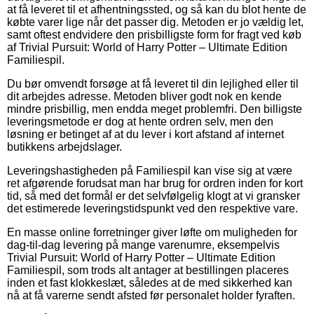
at få leveret til et afhentningssted, og så kan du blot hente de
købte varer lige når det passer dig. Metoden er jo vældig let,
samt oftest endvidere den prisbilligste form for fragt ved køb
af Trivial Pursuit: World of Harry Potter – Ultimate Edition
Familiespil.
Du bør omvendt forsøge at få leveret til din lejlighed eller til
dit arbejdes adresse. Metoden bliver godt nok en kende
mindre prisbillig, men endda meget problemfri. Den billigste
leveringsmetode er dog at hente ordren selv, men den
løsning er betinget af at du lever i kort afstand af internet
butikkens arbejdslager.
Leveringshastigheden på Familiespil kan vise sig at være
ret afgørende forudsat man har brug for ordren inden for kort
tid, så med det formål er det selvfølgelig klogt at vi gransker
det estimerede leveringstidspunkt ved den respektive vare.
En masse online forretninger giver løfte om muligheden for
dag-til-dag levering på mange varenumre, eksempelvis
Trivial Pursuit: World of Harry Potter – Ultimate Edition
Familiespil, som trods alt antager at bestillingen placeres
inden et fast klokkeslæt, således at de med sikkerhed kan
nå at få varerne sendt afsted før personalet holder fyraften.