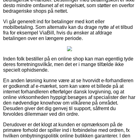
desto mindre omfavnet af et regelsæt, som støtter en overfor
bedrageriske shops på nettet.
Vi går generelt ind for betalinger med kort eller
mobilbetaling. Som alternativ kan du drage nytte af et tilbud
fra for eksempel ViaBill, hvis du ønsker at afdrage
betalingen over en længere periode.
Inden folk bestiller på en online shop kan man egentlig tyde
deres forretningsvilkår, men det er i mange tilfælde ikke
specielt ophidsende.
En anden løsning kunne være at se hvorvidt e-forhandleren
er godkendt af e-mærket, som kan være et billede på at
internet forhandleren efterfølger dansk lovgivning, og at
online virksomheden hyppigt besøges af specialister der har
den nødvendige knowhow om vilkårene på området.
Desuden giver det dig genvej til support, såfremt du
forvoldes dilemmaer ved din ordre.
Derudover er det klogt at kunden er opmærksom på de
primære forhold der spiller ind i forbindelse med ordren, fx
hvilken ombytningspolitik online butikken garanterer. I den