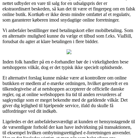
nettet udbyder en vare til salg for en udsalgspris der er
ekstraordinært beskeden, så kan det tit være et fingerpeg om en falsk
online butik. Kortkøb er ikke desto mindre omfattet af et regulativ,
som garanterer køberen imod snydagtige online forretninger.
Vi anbefaler bestillinger med betalingskort eller mobilbetaling. Som
en alternativ mulighed kunne du vælge et tilbud som f.eks. ViaBill,
forudsat du agter at klare betalingen i flere bidder.
Inden folk handler på en e-forhandler bør de i virkeligheden bese
netshoppens vilkår, dog er det typisk ikke specielt ophidsende.
Et alternativt forslag kunne måske være at kontrollere om online
butikken er medlem af e-mærke ordningen, hvilket generelt er en
tilkendegivelse af at netshoppen accepterer de officielle danske
regler, og at online webshoppen fra tid til anden revurderes af
sagkyndige som er meget bekendte med de gældende vilkår. Det
giver dig lejlighed til hjælpende service, ifald du skulle få
udfordringer ved dit indkøb.
Ligeledes er det anbefalelsesværdigt at kunden er hensynstagende til
de væsentligste forhold der kan have indvirkning på transaktionen,
til eksempel hvilken ombytningsrettighed e-forretningen anvender.