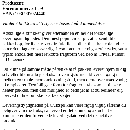
Producent:
Varenummer:
231591
EAN:
5036905024440
Vurderet til
4.8
ud af 5 stjerner baseret på
2
anmeldelser
Adskillige e-butikker giver efterhånden en hel del forskellige
leveringsmuligheder. Den mest populære er p.t. at få sendt til en
pakkeshop, fordi det giver dig fuld fleksibilitet til at hente de købte
varer den dag der passer dig. Løsningen er nemlig særdeles let, samt
typisk endda den mest letkøbte fragtform ved køb af Trivial Pursuit
– Dinosaurs.
Du kunne på samme måde påtænke at få pakken leveret hjem til dig
selv eller til din arbejdsplads. Leveringsformen bliver en gang i
mellem en smule mere omkostningsfuld, men derudover usædvanlig
ukompliceret. Den billigste form for fragt er utvivlsomt at du selv
henter pakken, men den mulighed er betinget af at du befinder dig
nærved online butikkens arbejdslager.
Leveringsdygtigheden på Quizspil kan være rigtig vigtig såfremt du
behøver varerne fluks, så herved er det temmelig aktuelt at vi
kontrollerer den forventede leveringsdato ved det respektive
produkt.