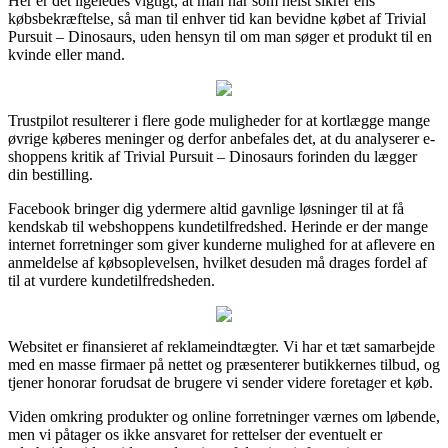
Her er det ligeledes vigtigt, at man når som helst sikrer ens
købsbekræftelse, så man til enhver tid kan bevidne købet af Trivial
Pursuit – Dinosaurs, uden hensyn til om man søger et produkt til en
kvinde eller mand.
Trustpilot resulterer i flere gode muligheder for at kortlægge mange
øvrige køberes meninger og derfor anbefales det, at du analyserer e-
shoppens kritik af Trivial Pursuit – Dinosaurs forinden du lægger
din bestilling.
Facebook bringer dig ydermere altid gavnlige løsninger til at få
kendskab til webshoppens kundetilfredshed. Herinde er der mange
internet forretninger som giver kunderne mulighed for at aflevere en
anmeldelse af købsoplevelsen, hvilket desuden må drages fordel af
til at vurdere kundetilfredsheden.
Websitet er finansieret af reklameindtægter. Vi har et tæt samarbejde
med en masse firmaer på nettet og præsenterer butikkernes tilbud, og
tjener honorar forudsat de brugere vi sender videre foretager et køb.
Viden omkring produkter og online forretninger værnes om løbende,
men vi påtager os ikke ansvaret for rettelser der eventuelt er