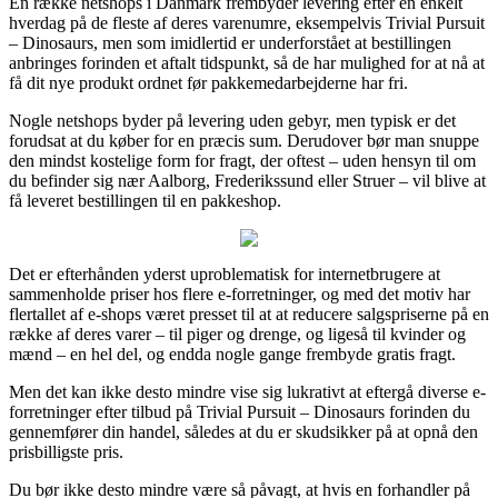
En række netshops i Danmark frembyder levering efter en enkelt
hverdag på de fleste af deres varenumre, eksempelvis Trivial Pursuit
– Dinosaurs, men som imidlertid er underforstået at bestillingen
anbringes forinden et aftalt tidspunkt, så de har mulighed for at nå at
få dit nye produkt ordnet før pakkemedarbejderne har fri.
Nogle netshops byder på levering uden gebyr, men typisk er det
forudsat at du køber for en præcis sum. Derudover bør man snuppe
den mindst kostelige form for fragt, der oftest – uden hensyn til om
du befinder sig nær Aalborg, Frederikssund eller Struer – vil blive at
få leveret bestillingen til en pakkeshop.
Det er efterhånden yderst uproblematisk for internetbrugere at
sammenholde priser hos flere e-forretninger, og med det motiv har
flertallet af e-shops været presset til at at reducere salgspriserne på en
række af deres varer – til piger og drenge, og ligeså til kvinder og
mænd – en hel del, og endda nogle gange frembyde gratis fragt.
Men det kan ikke desto mindre vise sig lukrativt at eftergå diverse e-
forretninger efter tilbud på Trivial Pursuit – Dinosaurs forinden du
gennemfører din handel, således at du er skudsikker på at opnå den
prisbilligste pris.
Du bør ikke desto mindre være så påvagt, at hvis en forhandler på