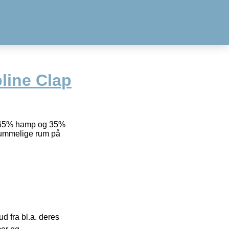
line Clap
iÂ 65% hamp og 35%
rummelige rum på
 fra bl.a. deres