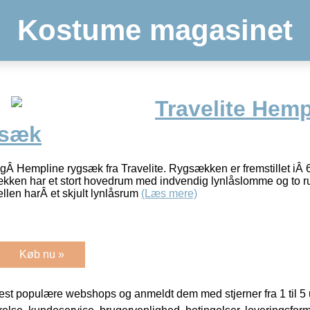
Kostume magasinet
Travelite Hemp
gsæk
ligÂ Hempline rygsæk fra Travelite. Rygsækken er fremstillet 
ken har et stort hovedrum med indvendig lynlåslomme og to 
len harÂ et skjult lynlåsrum
(Læs mere)
Køb nu »
t populære webshops og anmeldt dem med stjerner fra 1 til 5 ud