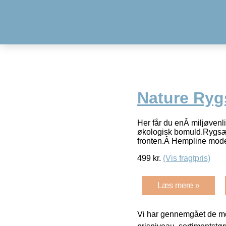
Nature Ry
Her får du enÂ miljøven
økologisk bomuld.Rygsæk
fronten.Â Hempline model
499
kr.
(Vis fragtpris)
Læs mere »
Vi har gennemgået de mes