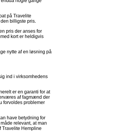
 og endda nogle gange
at på Travelite
en billigste pris.
n pris der anses for
 med kort er heldigvis
ge nytte af en løsning på
 sig ind i virksomhedens
erelt er en garanti for at
overværes af fagmænd der
 du forvoldes problemer
kan have betydning for
 måde relevant, at man
af Travelite Hempline