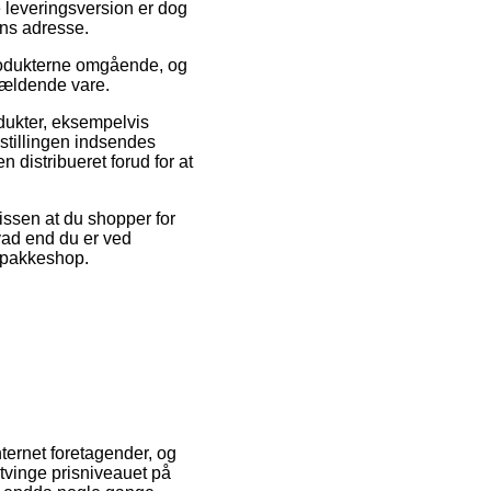
 leveringsversion er dog
ens adresse.
 produkterne omgående, og
ågældende vare.
odukter, eksempelvis
stillingen indsendes
n distribueret forud for at
issen at du shopper for
hvad end du er ved
n pakkeshop.
ternet foretagender, og
tvinge prisniveauet på