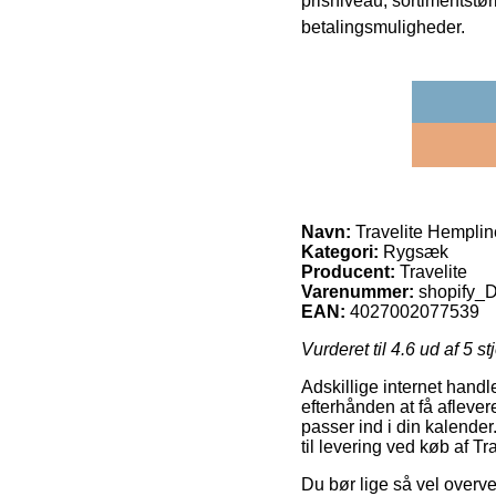
prisniveau, sortimentstø
betalingsmuligheder.
Navn:
Travelite Hempli
Kategori:
Rygsæk
Producent:
Travelite
Varenummer:
shopify
EAN:
4027002077539
Vurderet til
4.6
ud af 5 st
Adskillige internet handl
efterhånden at få afleve
passer ind i din kalende
til levering ved køb af 
Du bør lige så vel overvej