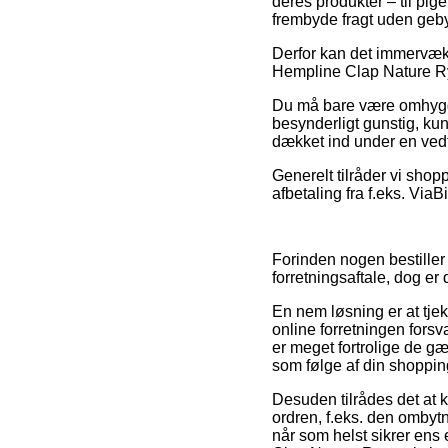
deres produkter – til pig
frembyde fragt uden geby
Derfor kan det immervæk 
Hempline Clap Nature Rygs
Du må bare være omhyggel
besynderligt gunstig, kun
dækket ind under en vedt
Generelt tilråder vi sho
afbetaling fra f.eks. ViaBi
Forinden nogen bestiller 
forretningsaftale, dog er
En nem løsning er at tjek
online forretningen fors
er meget fortrolige de gæ
som følge af din shoppin
Desuden tilrådes det at 
ordren, f.eks. den ombyt
når som helst sikrer ens 