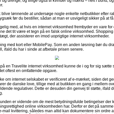
er og drenge, og tillige også til kvinder og mænd – helt i bund,
r.
blive lønnende at undersøge nogle enkelte netbutikker efter rab
æk før du bestiller, sådan at man er usvigeligt sikker på at få d
ig med, at hvis en internet virksomhed frembyder en vare for e
ne det tit være et tegn på en falsk online virksomhed. Shopping
ægt, der assisterer en imod uoprigtige internet virksomheder.
pping med kort eller MobilePay. Som en anden løsning bør du dra
ll, ifald du har i sinde at afbetale prisen senere.
på en Travelite internet virksomhed kunne de i og for sig sætte
 det oftest en omfattende opgave.
ke om internet selskabet er verificeret af e-mærket, siden det gen
varer de danske love, tillige med at butikken en gang i mellem 
ldende regulativer. Dette er desuden din genvej til støtte, ifald
g.
kunden er vidende om de mest betydningsfulde betingelser der 
ningsrettighed online virksomheden har. Derfor er det på samme
e-mail kvittering, således man altid kan dokumentere sin ordre 