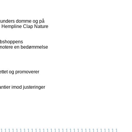
le kunders domme og på
te Hempline Clap Nature
webshoppens
at notere en bedømmelse
ettet og promoverer
ntier imod justeringer
1
1
1
1
1
1
1
1
1
1
1
1
1
1
1
1
1
1
1
1
1
1
1
1
1
1
1
1
1
1
1