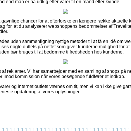
 end man er på udkig efter varer til en mand eller kvinde.
 set gavnlige chancer for at efterforske en længere række aktuel
t slag for, at du analyserer webshoppens bedømmelser af Traveli
ler.
edes uden sammenligning nyttige metoder til at få en idé om 
 ses nogle outlets på nettet som giver kunderne mulighed for 
suden bør bruges til at bedømme tilfredsheden hos kunderne.
s af reklamer. Vi har samarbejder med en samling af shops på n
ger imod kommission når vores besøgende fuldfører et indkøb.
rer og internet outlets værnes om tit, men vi kan ikke give gara
 seneste opdatering af vores oplysninger.
1
1
1
1
1
1
1
1
1
1
1
1
1
1
1
1
1
1
1
1
1
1
1
1
1
1
1
1
1
1
1
1
1
1
1