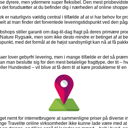
lse dyrere, men ydermere super fleksibel. Den mest prisbevidste
n det forudsætter at du befinder dig i nærheden af online shopp
er naturligvis vældig central i tilfælde af at vi har behov for
tuelt at man finder det forventede leveringstidspunkt ved den p
bshops stiller garanti om dag-til-dag fragt på deres primære pr
Nature Rygsæk, men som ikke desto mindre er betinget af at be
dspunkt, med det formål at de højst sandsynligt kan nå at få pakke
aer lover gebyrfri levering, men i mange tilfælde er det så præm
kan man beslutte sig for den mest betalelige fragttype, der tit – 
er Hundested – vil blive at få dem til at køre produkterne til e
get nemt for internetbrugere at sammenligne priser på diverse in
nge Travelite online virksomheder ikke kunne lade være med at 