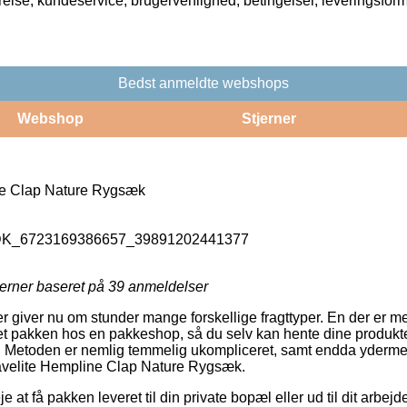
rrelse, kundeservice, brugervenlighed, betingelser, leveringsfor
Bedst anmeldte webshops
Webshop
Stjerner
ne Clap Nature Rygsæk
_DK_6723169386657_39891202441377
jerner baseret på
39
anmeldelser
er giver nu om stunder mange forskellige fragttyper. En der er 
ret pakken hos en pakkeshop, så du selv kan hente dine produkte
r. Metoden er nemlig temmelig ukompliceret, samt endda ydermer
Travelite Hempline Clap Nature Rygsæk.
e at få pakken leveret til din private bopæl eller ud til dit arbe