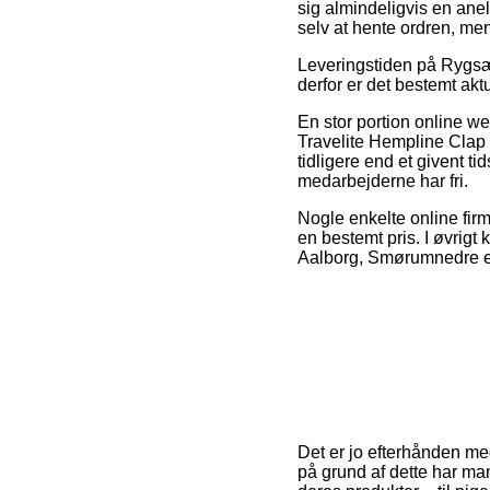
sig almindeligvis en ane
selv at hente ordren, me
Leveringstiden på Rygsæk 
derfor er det bestemt ak
En stor portion online we
Travelite Hempline Clap 
tidligere end et givent ti
medarbejderne har fri.
Nogle enkelte online firm
en bestemt pris. I øvrigt 
Aalborg, Smørumnedre ell
Det er jo efterhånden me
på grund af dette har ma