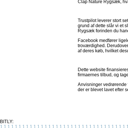
Clap Nature Rygsæk, hvad
Trustpilot leverer stort
grund af dette slår vi e
Rygsæk forinden du hand
Facebook medfører ligel
troværdighed. Derudover
af deres køb, hvilket de
Dette website finansiere
firmaernes tilbud, og ta
Anvisninger vedrørende va
der er blevet lavet efter
BITLY:
1
1
1
1
1
1
1
1
1
1
1
1
1
1
1
1
1
1
1
1
1
1
1
1
1
1
1
1
1
1
1
1
1
1