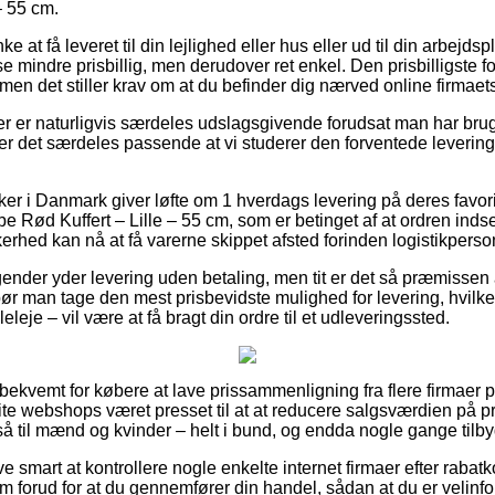
– 55 cm.
at få leveret til din lejlighed eller hus eller ud til din arbejds
lse mindre prisbillig, men derudover ret enkel. Den prisbilligste f
 men det stiller krav om at du befinder dig nærved online firmaet
er er naturligvis særdeles udslagsgivende forudsat man har bru
r det særdeles passende at vi studerer den forventede levering
r i Danmark giver løfte om 1 hverdags levering på deres favor
e Rød Kuffert – Lille – 55 cm, som er betinget af at ordren inds
erhed kan nå at få varerne skippet afsted forinden logistikpersona
gender yder levering uden betaling, men tit er det så præmissen 
bør man tage den mest prisbevidste mulighed for levering, hvilket
eleje – vil være at få bragt din ordre til et udleveringssted.
 bekvemt for købere at lave prissammenligning fra flere firmaer p
lite webshops været presset til at at reducere salgsværdien på p
å til mænd og kvinder – helt i bund, og endda nogle gange tilb
ve smart at kontrollere nogle enkelte internet firmaer efter rabat
cm forud for at du gennemfører din handel, sådan at du er velinfo