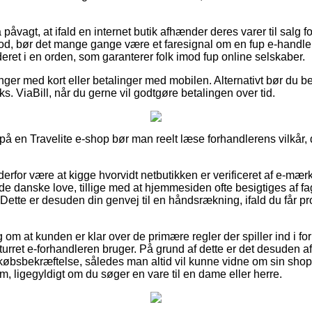
påvagt, at ifald en internet butik afhænder deres varer til salg 
god, bør det mange gange være et faresignal om en fup e-handler
eret i en orden, som garanterer folk imod fup online selskaber.
linger med kort eller betalinger med mobilen. Alternativt bør du b
ks. ViaBill, når du gerne vil godtgøre betalingen over tid.
å en Travelite e-shop bør man reelt læse forhandlerens vilkår, 
for være at kigge hvorvidt netbutikken er verificeret af e-mærke
år de danske love, tillige med at hjemmesiden ofte besigtiges af
ette er desuden din genvej til en håndsrækning, ifald du får pro
ag om at kunden er klar over de primære regler der spiller ind i f
returret e-forhandleren bruger. På grund af dette er det desuden 
øbsbekræftelse, således man altid vil kunne vidne om sin shopp
cm, ligegyldigt om du søger en vare til en dame eller herre.