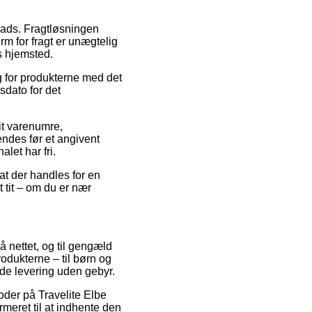
plads. Fragtløsningen
orm for fragt er unægtelig
s hjemsted.
g for produkterne med det
sdato for det
it varenumre,
endes før et angivent
let har fri.
at der handles for en
 tit – om du er nær
å nettet, og til gengæld
rodukterne – til børn og
yde levering uden gebyr.
koder på Travelite Elbe
rmeret til at indhente den