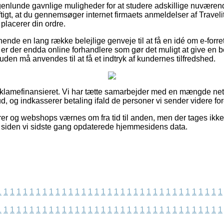
nogenlunde gavnlige muligheder for at studere adskillige nuværen
ftigt, at du gennemsøger internet firmaets anmeldelser af Travel
 placerer din ordre.
nende en lang række belejlige genveje til at få en idé om e-forr
 er der endda online forhandlere som gør det muligt at give en
suden må anvendes til at få et indtryk af kundernes tilfredshed.
lamefinansieret. Vi har tætte samarbejder med en mængde netbu
ud, og indkasserer betaling ifald de personer vi sender videre for
r og webshops værnes om fra tid til anden, men der tages ikke 
et siden vi sidste gang opdaterede hjemmesidens data.
1
1
1
1
1
1
1
1
1
1
1
1
1
1
1
1
1
1
1
1
1
1
1
1
1
1
1
1
1
1
1
1
1
1
1
1
1
1
1
1
1
1
1
1
1
1
1
1
1
1
1
1
1
1
1
1
1
1
1
1
1
1
1
1
1
1
1
1
1
1