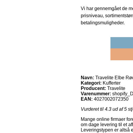
Vi har gennemgået de mes
prisniveau, sortimentstø
betalingsmuligheder.
Navn:
Travelite Elbe Rød
Kategori:
Kufferter
Producent:
Travelite
Varenummer:
shopify
EAN:
4027002072350
Vurderet til
4.3
ud af 5 st
Mange online firmaer for
om dage levering til et af
Leveringstypen er altså 