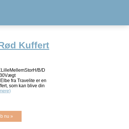
 Rød Kuffert
illeMellemStorH/B/D
/30Vægt
lbe fra Travelite er en
ffert, som kan blive din
mere)
b nu »