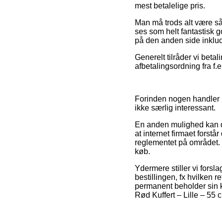
mest betalelige pris.
Man må trods alt være så 
ses som helt fantastisk 
på den anden side inklud
Generelt tilråder vi beta
afbetalingsordning fra f.e
Forinden nogen handler p
ikke særlig interessant.
En anden mulighed kan der
at internet firmaet forst
reglementet på området. D
køb.
Ydermere stiller vi forsl
bestillingen, fx hvilken 
permanent beholder sin k
Rød Kuffert – Lille – 55 