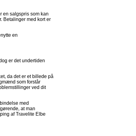
for en salgspris som kan
. Betalinger med kort er
enytte en
dog er det undertiden
t, da det er et billede på
 fagmænd som forstår
blemstillinger ved dit
orbindelse med
afgørende, at man
ing af Travelite Elbe