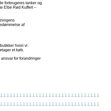
de forbrugeres tanker og
ite Elbe Rød Kuffert –
etningens
 bedømmelse af
tikker hvori vi
etager et køb.
ansvar for forandringer
1
1
1
1
1
1
1
1
1
1
1
1
1
1
1
1
1
1
1
1
1
1
1
1
1
1
1
1
1
1
1
1
1
1
1
1
1
1
1
1
1
1
1
1
1
1
1
1
1
1
1
1
1
1
1
1
1
1
1
1
1
1