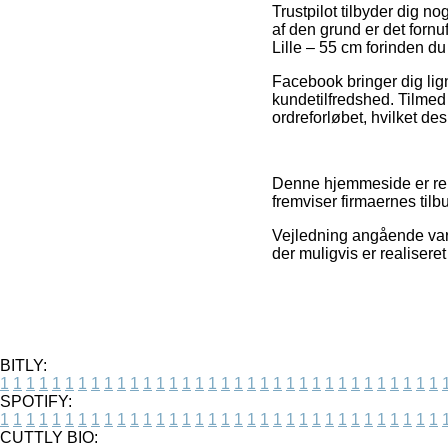
Trustpilot tilbyder dig 
af den grund er det fornu
Lille – 55 cm forinden du
Facebook bringer dig lig
kundetilfredshed. Tilmed
ordreforløbet, hvilket de
Denne hjemmeside er rek
fremviser firmaernes tilb
Vejledning angående vare
der muligvis er realiser
BITLY:
1
1
1
1
1
1
1
1
1
1
1
1
1
1
1
1
1
1
1
1
1
1
1
1
1
1
1
1
1
1
1
1
1
1
SPOTIFY:
1
1
1
1
1
1
1
1
1
1
1
1
1
1
1
1
1
1
1
1
1
1
1
1
1
1
1
1
1
1
1
1
1
1
CUTTLY BIO: