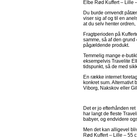
Elbe Rød Kuffert – Lille 
Du burde omvendt påtænke 
viser sig af og til en ane
at du selv henter ordren,
Fragtperioden på Kuffert
samme, så af den grund e
pågældende produkt.
Temmelig mange e-butikke
eksempelvis Travelite Elb
tidspunkt, så de med sikk
En række internet foreta
konkret sum. Alternativt 
Viborg, Nakskov eller Gill
Det er jo efterhånden ret
har langt de fleste Trave
babyer, og endvidere ogs
Men det kan alligevel bli
Rød Kuffert – Lille – 55 