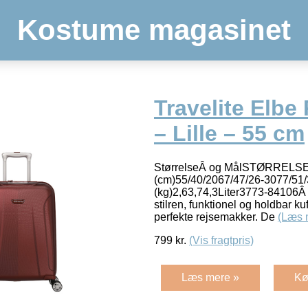
Kostume magasinet
Travelite Elbe
– Lille – 55 cm
StørrelseÂ og MålSTØRRELSEL
(cm)55/40/2067/47/26-3077/51
(kg)2,63,74,3Liter3773-84106Â E
stilren, funktionel og holdbar ku
perfekte rejsemakker. De
(Læs 
799
kr.
(Vis fragtpris)
Læs mere »
Kø