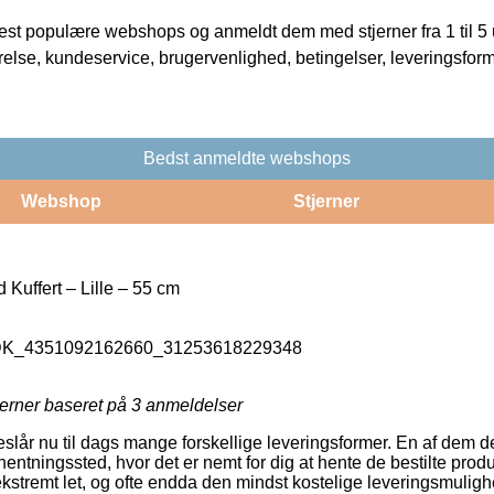
t populære webshops og anmeldt dem med stjerner fra 1 til 5 ud
rrelse, kundeservice, brugervenlighed, betingelser, leveringsfor
Bedst anmeldte webshops
Webshop
Stjerner
 Kuffert – Lille – 55 cm
_DK_4351092162660_31253618229348
jerner baseret på
3
anmeldelser
eslår nu til dags mange forskellige leveringsformer. En af dem d
hentningssted, hvor det er nemt for dig at hente de bestilte produ
ekstremt let, og ofte endda den mindst kostelige leveringsmuligh