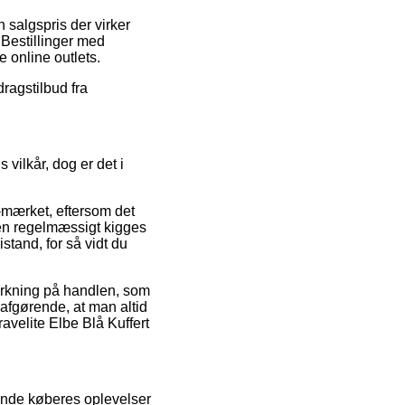
 salgspris der virker
Bestillinger med
e online outlets.
dragstilbud fra
vilkår, dog er det i
-mærket, eftersom det
kken regelmæssigt kigges
istand, for så vidt du
virkning på handlen, som
e afgørende, at man altid
avelite Elbe Blå Kuffert
rende køberes oplevelser