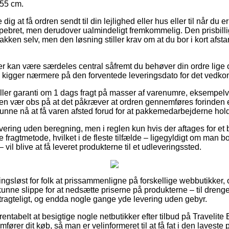
 55 cm.
g at få ordren sendt til din lejlighed eller hus eller til når du e
 pebret, men derudover ualmindeligt fremkommelig. Den prisbillig
akken selv, men den løsning stiller krav om at du bor i kort afst
r kan være særdeles central såfremt du behøver din ordre lige om
t vi kigger nærmere på den forventede leveringsdato for det ved
tiller garanti om 1 dags fragt på masser af varenumre, eksempelv
men vær obs på at det påkræver at ordren gennemføres forinden e
t kunne nå at få varen afsted forud for at pakkemedarbejderne hold
vering uden beregning, men i reglen kun hvis der aftages for et
e fragtmetode, hvilket i de fleste tilfælde – ligegyldigt om man
vil blive at få leveret produkterne til et udleveringssted.
ngsløst for folk at prissammenligne på forskellige webbutikker, o
kunne slippe for at nedsætte priserne på produkterne – til dreng
tragteligt, og endda nogle gange yde levering uden gebyr.
ntabelt at besigtige nogle netbutikker efter tilbud på Travelite E
rer dit køb, så man er velinformeret til at få fat i den laveste p