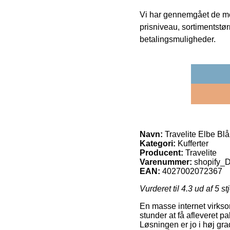
Vi har gennemgået de mes
prisniveau, sortimentstø
betalingsmuligheder.
Navn:
Travelite Elbe Blå 
Kategori:
Kufferter
Producent:
Travelite
Varenummer:
shopify
EAN:
4027002072367
Vurderet til
4.3
ud af 5 st
En masse internet virkso
stunder at få afleveret p
Løsningen er jo i høj gra