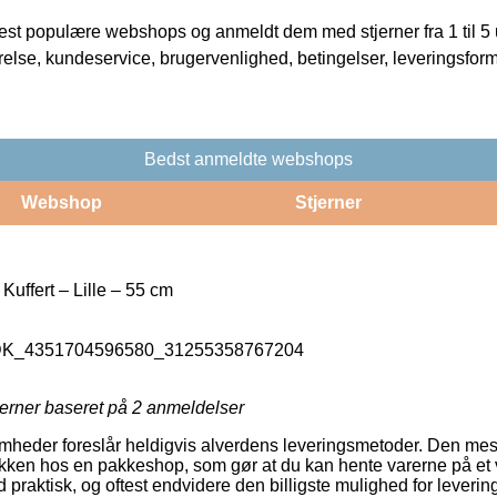
t populære webshops og anmeldt dem med stjerner fra 1 til 5 ud
rrelse, kundeservice, brugervenlighed, betingelser, leveringsfor
Bedst anmeldte webshops
Webshop
Stjerner
Kuffert – Lille – 55 cm
_DK_4351704596580_31255358767204
jerner baseret på
2
anmeldelser
mheder foreslår heldigvis alverdens leveringsmetoder. Den mes
akken hos en pakkeshop, som gør at du kan hente varerne på et va
d praktisk, og oftest endvidere den billigste mulighed for leverin