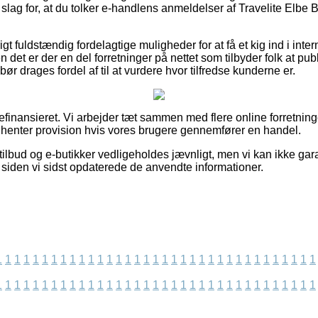
 slag for, at du tolker e-handlens anmeldelser af Travelite Elbe B
gt fuldstændig fordelagtige muligheder for at få et kig ind i inte
 det er der en del forretninger på nettet som tilbyder folk at p
bør drages fordel af til at vurdere hvor tilfredse kunderne er.
nansieret. Vi arbejder tæt sammen med flere online forretning
ndhenter provision hvis vores brugere gennemfører en handel.
ilbud og e-butikker vedligeholdes jævnligt, men vi kan ikke gar
t siden vi sidst opdaterede de anvendte informationer.
1
1
1
1
1
1
1
1
1
1
1
1
1
1
1
1
1
1
1
1
1
1
1
1
1
1
1
1
1
1
1
1
1
1
1
1
1
1
1
1
1
1
1
1
1
1
1
1
1
1
1
1
1
1
1
1
1
1
1
1
1
1
1
1
1
1
1
1
1
1