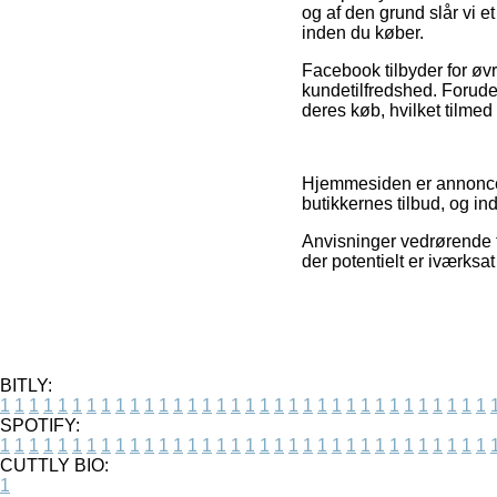
og af den grund slår vi et
inden du køber.
Facebook tilbyder for øvri
kundetilfredshed. Foruden
deres køb, hvilket tilmed 
Hjemmesiden er annoncefi
butikkernes tilbud, og i
Anvisninger vedrørende t
der potentielt er iværksa
BITLY:
1
1
1
1
1
1
1
1
1
1
1
1
1
1
1
1
1
1
1
1
1
1
1
1
1
1
1
1
1
1
1
1
1
1
SPOTIFY:
1
1
1
1
1
1
1
1
1
1
1
1
1
1
1
1
1
1
1
1
1
1
1
1
1
1
1
1
1
1
1
1
1
1
CUTTLY BIO:
1