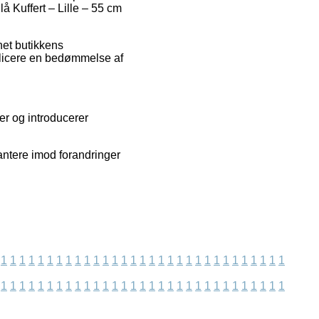
lå Kuffert – Lille – 55 cm
rnet butikkens
ublicere en bedømmelse af
er og introducerer
antere imod forandringer
1
1
1
1
1
1
1
1
1
1
1
1
1
1
1
1
1
1
1
1
1
1
1
1
1
1
1
1
1
1
1
1
1
1
1
1
1
1
1
1
1
1
1
1
1
1
1
1
1
1
1
1
1
1
1
1
1
1
1
1
1
1