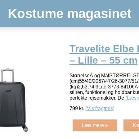
Kostume magasinet
Travelite Elbe 
– Lille – 55 cm
StørrelseÂ og MålSTØRRELSEL
(cm)55/40/2067/47/26-3077/51
(kg)2,63,74,3Liter3773-84106Â E
stilren, funktionel og holdbar ku
perfekte rejsemakker. De
(Læs 
799
kr.
(Vis fragtpris)
Læs mere »
Kø