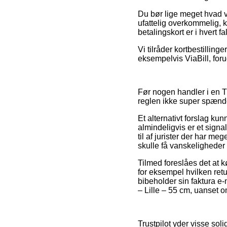
Du bør lige meget hvad væ
ufattelig overkommelig, 
betalingskort er i hvert f
Vi tilråder kortbestillin
eksempelvis ViaBill, foru
Før nogen handler i en Tr
reglen ikke super spæn
Et alternativt forslag k
almindeligvis er et signa
til af jurister der har me
skulle få vanskeligheder
Tilmed foreslåes det at k
for eksempel hvilken retu
bibeholder sin faktura e
– Lille – 55 cm, uanset o
Trustpilot yder visse so