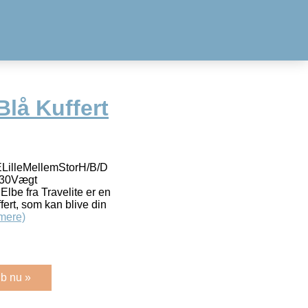
Blå Kuffert
illeMellemStorH/B/D
/30Vægt
lbe fra Travelite er en
ffert, som kan blive din
mere)
b nu »