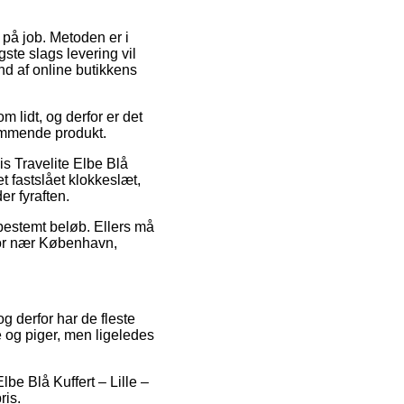
r på job. Metoden er i
ste slags levering vil
and af online butikkens
 lidt, og derfor er det
kommende produkt.
is Travelite Elbe Blå
t fastslået klokkeslæt,
er fyraften.
 bestemt beløb. Ellers må
 bor nær København,
g derfor har de fleste
e og piger, men ligeledes
lbe Blå Kuffert – Lille –
ris.