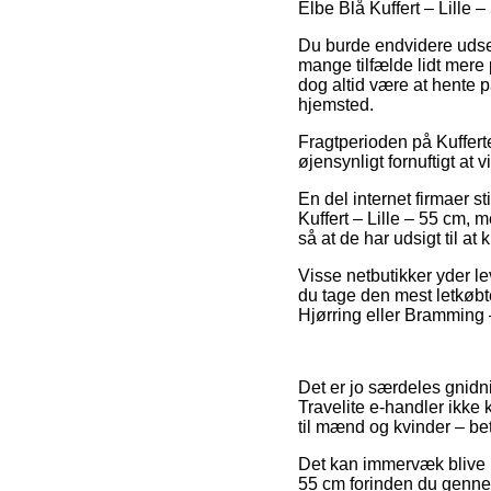
Elbe Blå Kuffert – Lille –
Du burde endvidere udse di
mange tilfælde lidt mere
dog altid være at hente p
hjemsted.
Fragtperioden på Kufferte
øjensynligt fornuftigt a
En del internet firmaer s
Kuffert – Lille – 55 cm, 
så at de har udsigt til a
Visse netbutikker yder le
du tage den mest letkøbt
Hjørring eller Bramming – 
Det er jo særdeles gnidni
Travelite e-handler ikke 
til mænd og kvinder – be
Det kan immervæk blive re
55 cm forinden du gennemfø