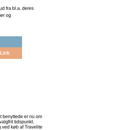
 fra bl.a. deres
mer og
Link
t benyttede er nu om
lgfrit tidspunkt.
g ved køb af Travelite