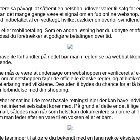
re så påvagt, at såfremt en netshop udlover varer til salg for en
kan det mange gange være et signal om en fup online webshop. 
ald indbefattet af en vedtægt, hvilket dækker en overfor svindlend
ger eller mobilbetaling. Som en anden løsning bør du udnytte et af
dsat du foretrækker at godtgøre betalingen over tid.
avelite forhandler på nettet bør man i reglen se på webbutikkens 
dende.
unne måske være at undersøge om webshoppen er verificeret af e
l om at netshoppen føjer de officielle danske regler, og at buti
get erfaring med vilkårene. Desuden tilbydes du chance for at få b
 i forbindelse med din shopping.
øber er sat ind i de mest basale retningslinjer der kan have ind
rret internet selskabet kører med. På grund af dette er det tillig
-mail, således man når som helst kan dokumentere sin ordre af Tr
m man leder efter en vare til en voksen eller et barn.
lide løsninger til at gøre dig bekendt med en lang række eksiste