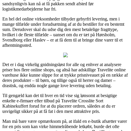
sandsynligvis kan nå at få pakken sendt afsted før
logistikmedarbejderne har fri.
En hel del online virksomheder tilbyder gebyrfri levering, men i
mange tilfælde under forudsætning af at du bestiller for en bestemt
sum. Derudover skal du udse dig den mest betalelige fragttype,
hvilket i de fleste tilfælde – uanset om du er tæt på Hørsholm,
Svendborg eller Haslev – er at få dem til at bringe dine varer til et
afhentningssted.
Det er i dag virkelig gnidningsløst for alle og enhver at analysere
priser hos flere online shops, og altså har adskillige Travelite online
varehuse ikke kunne slippe for at trykke prisniveauet på en række af
deres produkter – til børn, og tillige også til herrer og damer –
drastisk, og endda nogle gange love levering uden betaling.
Til gengæld kan det til hver en tid vise sig lønsomt at besigtige
enkelte e-firmaer efter tilbud på Travelite Crosslite Sort
Kabinekuffert forud for at du placerer ordren, således at du er
usvigeligt sikker på at få fat i den mest attraktive pris.
Man må bare være opmærksom på, at ifald en e-butik afsætter varer
for en pris som kan virke himmelråbende letkøbt, burde det ofte