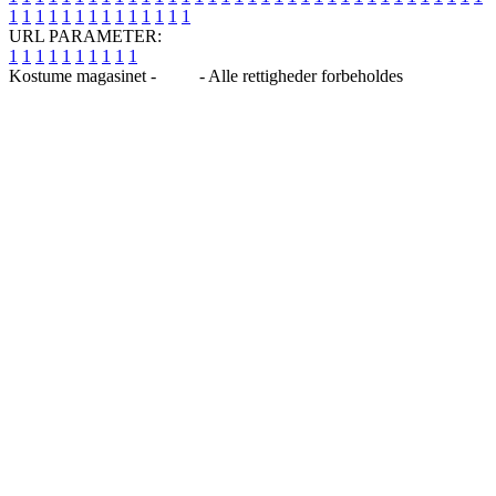
1
1
1
1
1
1
1
1
1
1
1
1
1
1
URL PARAMETER:
1
1
1
1
1
1
1
1
1
1
Kostume magasinet -
Blog
- Alle rettigheder forbeholdes