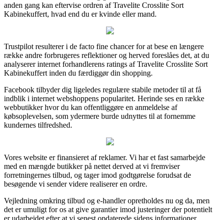
anden gang kan eftervise ordren af Travelite Crosslite Sort
Kabinekuffert, hvad end du er kvinde eller mand.
Trustpilot resulterer i de facto fine chancer for at bese en længere
række andre forbrugeres reflektioner og herved foreslåes det, at du
analyserer internet forhandlerens ratings af Travelite Crosslite Sort
Kabinekuffert inden du færdiggør din shopping.
Facebook tilbyder dig ligeledes regulære stabile metoder til at få
indblik i internet webshoppens popularitet. Herinde ses en række
webbutikker hvor du kan offentliggøre en anmeldelse af
købsoplevelsen, som ydermere burde udnyttes til at fornemme
kundernes tilfredshed.
Vores website er finansieret af reklamer. Vi har et fast samarbejde
med en mængde butikker på nettet derved at vi fremviser
forretningernes tilbud, og tager imod godtgørelse forudsat de
besøgende vi sender videre realiserer en ordre.
Vejledning omkring tilbud og e-handler opretholdes nu og da, men
det er umuligt for os at give garantier imod justeringer der potentielt
er udarbejdet efter at vi senest opdaterede sidens informationer.