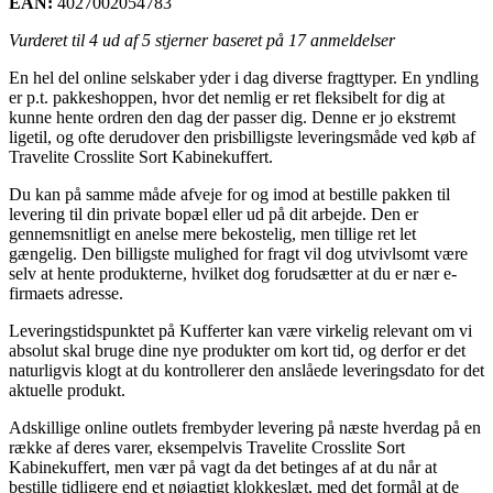
EAN:
4027002054783
Vurderet til
4
ud af 5 stjerner baseret på
17
anmeldelser
En hel del online selskaber yder i dag diverse fragttyper. En yndling
er p.t. pakkeshoppen, hvor det nemlig er ret fleksibelt for dig at
kunne hente ordren den dag der passer dig. Denne er jo ekstremt
ligetil, og ofte derudover den prisbilligste leveringsmåde ved køb af
Travelite Crosslite Sort Kabinekuffert.
Du kan på samme måde afveje for og imod at bestille pakken til
levering til din private bopæl eller ud på dit arbejde. Den er
gennemsnitligt en anelse mere bekostelig, men tillige ret let
gængelig. Den billigste mulighed for fragt vil dog utvivlsomt være
selv at hente produkterne, hvilket dog forudsætter at du er nær e-
firmaets adresse.
Leveringstidspunktet på Kufferter kan være virkelig relevant om vi
absolut skal bruge dine nye produkter om kort tid, og derfor er det
naturligvis klogt at du kontrollerer den anslåede leveringsdato for det
aktuelle produkt.
Adskillige online outlets frembyder levering på næste hverdag på en
række af deres varer, eksempelvis Travelite Crosslite Sort
Kabinekuffert, men vær på vagt da det betinges af at du når at
bestille tidligere end et nøjagtigt klokkeslæt, med det formål at de