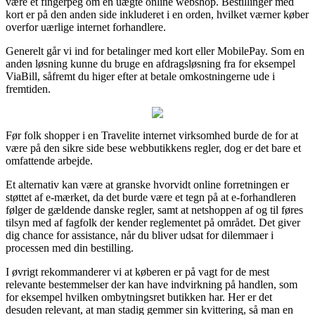
være et fingerpeg om en uægte online webshop. Bestillinger med
kort er på den anden side inkluderet i en orden, hvilket værner køber
overfor uærlige internet forhandlere.
Generelt går vi ind for betalinger med kort eller MobilePay. Som en
anden løsning kunne du bruge en afdragsløsning fra for eksempel
ViaBill, såfremt du higer efter at betale omkostningerne ude i
fremtiden.
Før folk shopper i en Travelite internet virksomhed burde de for at
være på den sikre side bese webbutikkens regler, dog er det bare et
omfattende arbejde.
Et alternativ kan være at granske hvorvidt online forretningen er
støttet af e-mærket, da det burde være et tegn på at e-forhandleren
følger de gældende danske regler, samt at netshoppen af og til føres
tilsyn med af fagfolk der kender reglementet på området. Det giver
dig chance for assistance, når du bliver udsat for dilemmaer i
processen med din bestilling.
I øvrigt rekommanderer vi at køberen er på vagt for de mest
relevante bestemmelser der kan have indvirkning på handlen, som
for eksempel hvilken ombytningsret butikken har. Her er det
desuden relevant, at man stadig gemmer sin kvittering, så man en