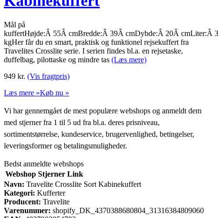
Kabinekuffert
Mål på
kuffertHøjde:Â 55Â cmBredde:Â 39Â cmDybde:Â 20Â cmLiter:Â 
kgHer får du en smart, praktisk og funktionel rejsekuffert fra
Travelites Crosslite serie. I serien findes bl.a. en rejsetaske,
duffelbag, pilottaske og mindre tas
(Læs mere)
949
kr.
(Vis fragtpris)
Læs mere »
Køb nu »
Vi har gennemgået de mest populære webshops og anmeldt dem
med stjerner fra 1 til 5 ud fra bl.a. deres prisniveau,
sortimentstørrelse, kundeservice, brugervenlighed, betingelser,
leveringsformer og betalingsmuligheder.
Bedst anmeldte webshops
Webshop
Stjerner
Link
Navn:
Travelite Crosslite Sort Kabinekuffert
Kategori:
Kufferter
Producent:
Travelite
Varenummer:
shopify_DK_4370388680804_31316384809060