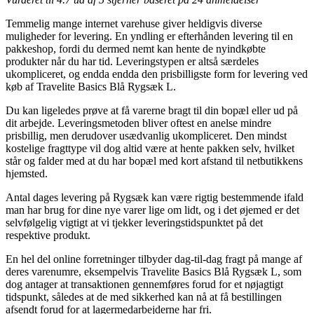
Temmelig mange internet varehuse giver heldigvis diverse
muligheder for levering. En yndling er efterhånden levering til en
pakkeshop, fordi du dermed nemt kan hente de nyindkøbte
produkter når du har tid. Leveringstypen er altså særdeles
ukompliceret, og endda endda den prisbilligste form for levering ved
køb af Travelite Basics Blå Rygsæk L.
Du kan ligeledes prøve at få varerne bragt til din bopæl eller ud på
dit arbejde. Leveringsmetoden bliver oftest en anelse mindre
prisbillig, men derudover usædvanlig ukompliceret. Den mindst
kostelige fragttype vil dog altid være at hente pakken selv, hvilket
står og falder med at du har bopæl med kort afstand til netbutikkens
hjemsted.
Antal dages levering på Rygsæk kan være rigtig bestemmende ifald
man har brug for dine nye varer lige om lidt, og i det øjemed er det
selvfølgelig vigtigt at vi tjekker leveringstidspunktet på det
respektive produkt.
En hel del online forretninger tilbyder dag-til-dag fragt på mange af
deres varenumre, eksempelvis Travelite Basics Blå Rygsæk L, som
dog antager at transaktionen gennemføres forud for et nøjagtigt
tidspunkt, således at de med sikkerhed kan nå at få bestillingen
afsendt forud for at lagermedarbejderne har fri.