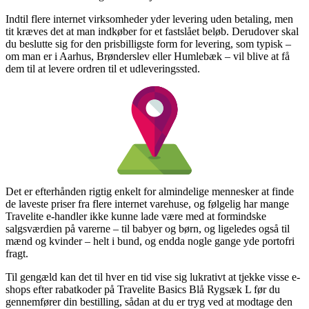
Indtil flere internet virksomheder yder levering uden betaling, men
tit kræves det at man indkøber for et fastslået beløb. Derudover skal
du beslutte sig for den prisbilligste form for levering, som typisk –
om man er i Aarhus, Brønderslev eller Humlebæk – vil blive at få
dem til at levere ordren til et udleveringssted.
Det er efterhånden rigtig enkelt for almindelige mennesker at finde
de laveste priser fra flere internet varehuse, og følgelig har mange
Travelite e-handler ikke kunne lade være med at formindske
salgsværdien på varerne – til babyer og børn, og ligeledes også til
mænd og kvinder – helt i bund, og endda nogle gange yde portofri
fragt.
Til gengæld kan det til hver en tid vise sig lukrativt at tjekke visse e-
shops efter rabatkoder på Travelite Basics Blå Rygsæk L før du
gennemfører din bestilling, sådan at du er tryg ved at modtage den