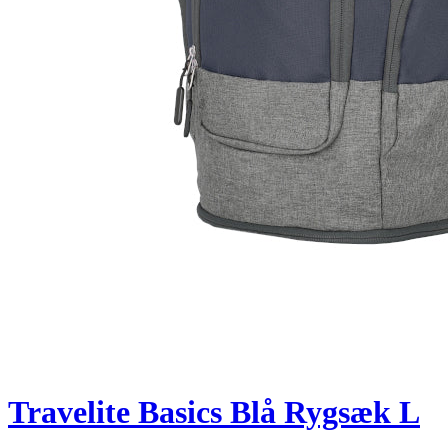
Travelite Basics Blå Rygsæk L