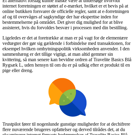
Et alternativt forslag kunne måske være at undersøge hvorvidt
internet forretningen er støttet af e-mærket, hvilket er et bevis på at
online butikken forsvarer de officielle regler, samt at e-forretningen
af og til overvåges af sagkyndige der har ekspertise inden for
bestemmelserne på området. Det giver dig mulighed for at blive
assisteret, hvis du forvoldes besvær i processen med din bestilling.
Ligeledes er det at foretrække at man er på vagt for de elementære
vedtægter der gør sig gældende i forbindelse med transaktionen, for
eksempel hvilken ombytningspolitik virksomheden anvender. I den
sammenhæng er det tillige vigtigt, at man altid gemmer sin
kvittering, så man senere kan bevidne ordren af Travelite Basics Blå
Rygsæk L, uden hensyn til om du er på udkig efter et produkt til en
pige eller dreng.
Trustpilot fører til nogenlunde gunstige muligheder for at dechifrere
flere nuværende brugeres opfattelser og derved tilrådes det, at du
eksaminerer internet firmaets bedømmelser af Travelite Basics Blå