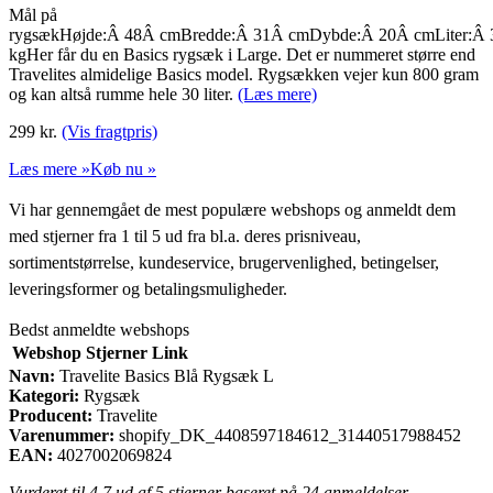
Mål på
rygsækHøjde:Â 48Â cmBredde:Â 31Â cmDybde:Â 20Â cmLiter:Â 
kgHer får du en Basics rygsæk i Large. Det er nummeret større end
Travelites almidelige Basics model. Rygsækken vejer kun 800 gram
og kan altså rumme hele 30 liter.
(Læs mere)
299
kr.
(Vis fragtpris)
Læs mere »
Køb nu »
Vi har gennemgået de mest populære webshops og anmeldt dem
med stjerner fra 1 til 5 ud fra bl.a. deres prisniveau,
sortimentstørrelse, kundeservice, brugervenlighed, betingelser,
leveringsformer og betalingsmuligheder.
Bedst anmeldte webshops
Webshop
Stjerner
Link
Navn:
Travelite Basics Blå Rygsæk L
Kategori:
Rygsæk
Producent:
Travelite
Varenummer:
shopify_DK_4408597184612_31440517988452
EAN:
4027002069824
Vurderet til
4.7
ud af 5 stjerner baseret på
24
anmeldelser