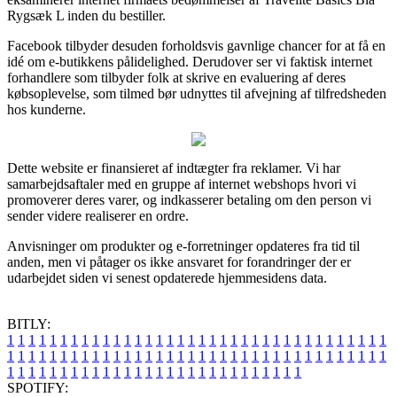
Rygsæk L inden du bestiller.
Facebook tilbyder desuden forholdsvis gavnlige chancer for at få en
idé om e-butikkens pålidelighed. Derudover ser vi faktisk internet
forhandlere som tilbyder folk at skrive en evaluering af deres
købsoplevelse, som tilmed bør udnyttes til afvejning af tilfredsheden
hos kunderne.
Dette website er finansieret af indtægter fra reklamer. Vi har
samarbejdsaftaler med en gruppe af internet webshops hvori vi
promoverer deres varer, og indkasserer betaling om den person vi
sender videre realiserer en ordre.
Anvisninger om produkter og e-forretninger opdateres fra tid til
anden, men vi påtager os ikke ansvaret for forandringer der er
udarbejdet siden vi senest opdaterede hjemmesidens data.
BITLY:
1
1
1
1
1
1
1
1
1
1
1
1
1
1
1
1
1
1
1
1
1
1
1
1
1
1
1
1
1
1
1
1
1
1
1
1
1
1
1
1
1
1
1
1
1
1
1
1
1
1
1
1
1
1
1
1
1
1
1
1
1
1
1
1
1
1
1
1
1
1
1
1
1
1
1
1
1
1
1
1
1
1
1
1
1
1
1
1
1
1
1
1
1
1
1
1
1
1
1
1
SPOTIFY: