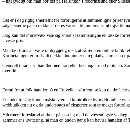
– ligegyldigt om man bor tæt på Helsingør, Frederikssund eller Skælskør
Det er i dag rigtig smertefrit for forbrugerne at sammenligne priser (
salgspriserne på en række af deres varer – til juniorer, samt også til
Dog kan det immervæk vise sig smart at sammenligne en række forretnin
laveste pris.
Man bør trods alt være omhyggelig med, at såfremt en online butik rekl
Kortbetalinger er trods alt dækket ind under et regulativ, som passer 
Generelt tilråder vi handler med kort eller betalinger med mobilen. S
over tid.
Forud for at folk handler på en Travelite e-forretning kan de de facto
Et andet forslag kunne måske være at kontrollere hvorvidt online websh
webbutikken nu og da undersøges af eksperter som er meget fortrolige r
Ydermere foreslår vi at du er påpasselig med de væsentligste vedtægter
gemmer ens kvittering, så man en anden gang kan bevise handlen af Tr