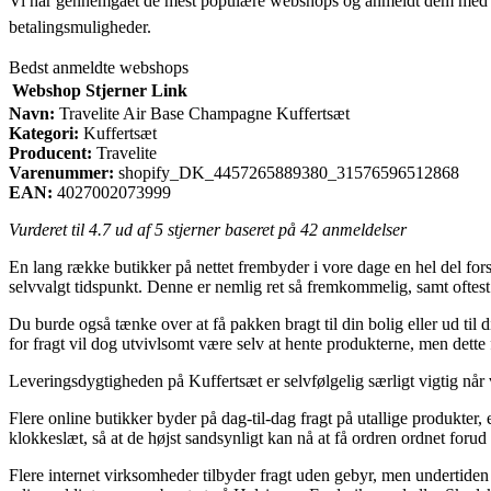
Vi har gennemgået de mest populære webshops og anmeldt dem med stjern
betalingsmuligheder.
Bedst anmeldte webshops
Webshop
Stjerner
Link
Navn:
Travelite Air Base Champagne Kuffertsæt
Kategori:
Kuffertsæt
Producent:
Travelite
Varenummer:
shopify_DK_4457265889380_31576596512868
EAN:
4027002073999
Vurderet til
4.7
ud af 5 stjerner baseret på
42
anmeldelser
En lang række butikker på nettet frembyder i vore dage en hel del forske
selvvalgt tidspunkt. Denne er nemlig ret så fremkommelig, samt oftes
Du burde også tænke over at få pakken bragt til din bolig eller ud til
for fragt vil dog utvivlsomt være selv at hente produkterne, men dette
Leveringsdygtigheden på Kuffertsæt er selvfølgelig særligt vigtig når 
Flere online butikker byder på dag-til-dag fragt på utallige produkter,
klokkeslæt, så at de højst sandsynligt kan nå at få ordren ordnet forud 
Flere internet virksomheder tilbyder fragt uden gebyr, men undertiden 