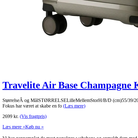
Travelite Air Base Champagne 
StørrelseÂ og MålSTØRRELSELilleMellemStorH/B/D (cm)55/39/2067/45
Fokus har været at skabe en fo
(Læs mere)
2699
kr.
(Vis fragtpris)
Læs mere »
Køb nu »