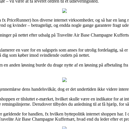
 – vil være at få leveret ordren til et udleveringssted.
via fx PriceRunner) hos diverse internet virksomheder, og så har en lang
 mænd og kvinder – betragteligt, og endda nogle gange garantere fragt ud
ger på nettet efter udsalg på Travelite Air Base Champagne Kuffertsæt f
amerer en vare for en salgspris som anses for utrolig fordelagtig, så e
på dig som køber imod svindlende outlets på nettet.
om en anden løsning burde du drage nytte af en løsning på afbetaling fr
 gennemlæse dens handelsvilkår, dog er det undertiden ikke videre intere
oppen er tilsluttet e-mærket, hvilket skulle være en indikator for at in
etningslinjerne. Derudover tilbydes du anledning til at få hjælp, for så
 gældende for handlen, fx hvilken byttepolitik internet shoppen har. I 
avelite Air Base Champagne Kuffertsæt, hvad end du leder efter et prod