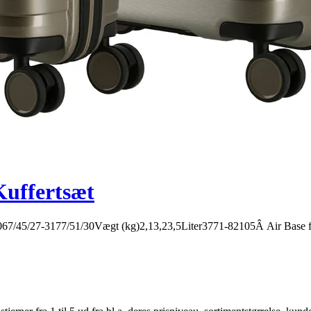
Kuffertsæt
/27-3177/51/30Vægt (kg)2,13,23,5Liter3771-82105Â Air Base fra Trav