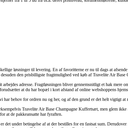
er fra 1 til 5 ud fra bl.a. deres prisniveau, sortimentstørrelse, kunde
llige løsninger til levering. En af favoritterne er nu til dags at afsende 
t desuden den prisbilligste fragtmulighed ved køb af Travelite Air Bas
 dit arbejdes adresse. Fragtløsningen bliver gennemsnitligt et hak mere 
 forudsætter at du har bopæl i kort afstand af online webshoppens hjems
vi har behov for ordren nu og her, og af den grund er det helt vigtigt a
 eksempelvis Travelite Air Base Champagne Kuffertsæt, men glem ikke at de
for at de pakkeansatte har fyraften.
er det under betingelse af at der bestilles for en fastsat sum. Derudove