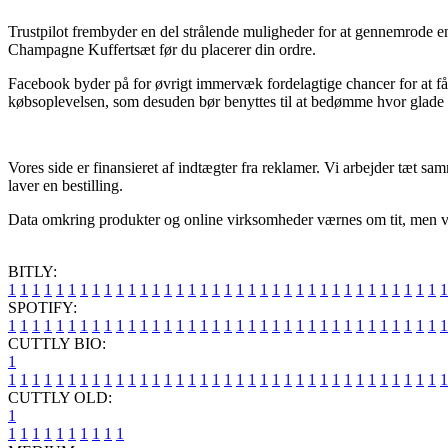
Trustpilot frembyder en del strålende muligheder for at gennemrode en
Champagne Kuffertsæt før du placerer din ordre.
Facebook byder på for øvrigt immervæk fordelagtige chancer for at få i
købsoplevelsen, som desuden bør benyttes til at bedømme hvor glade 
Vores side er finansieret af indtægter fra reklamer. Vi arbejder tæt s
laver en bestilling.
Data omkring produkter og online virksomheder værnes om tit, men vi t
BITLY:
1
1
1
1
1
1
1
1
1
1
1
1
1
1
1
1
1
1
1
1
1
1
1
1
1
1
1
1
1
1
1
1
1
1
1
1
1
SPOTIFY:
1
1
1
1
1
1
1
1
1
1
1
1
1
1
1
1
1
1
1
1
1
1
1
1
1
1
1
1
1
1
1
1
1
1
1
1
1
CUTTLY BIO:
1
1
1
1
1
1
1
1
1
1
1
1
1
1
1
1
1
1
1
1
1
1
1
1
1
1
1
1
1
1
1
1
1
1
1
1
1
1
CUTTLY OLD:
1
1
1
1
1
1
1
1
1
1
1