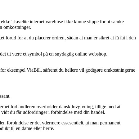
 række Travelite internet varehuse ikke kunne slippe for at sænke
en omkostninger.
orud for at du placerer ordren, sådan at man er sikret at få fat i den
r det tit være et symbol på en snydagtig online webshop.
a for eksempel ViaBill, såfremt du hellere vil godtgøre omkostningerne
ssant.
ternet forhandleren overholder dansk lovgivning, tillige med at
 vidt du får udfordringer i forbindelse med din handel.
den forbindelse er det ydermere essesentielt, at man permanent
ukt til en dame eller herre.