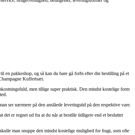
service, brugervenlighed, betingelser, leveringsformer og
til en pakkeshop, og så kan du bare gå forbi efter din bestilling på et
e Champagne Kuffertsæt.
omkostningsfuld, men tillige super praktisk. Den mindst kostelige form
ted.
t man ser nærmere på den anslåede leveringstid på den respektive vare.
t er regnet ud fra at du når at bestille tidligere end et besluttet
r skulle man snuppe den mindst kostelige mulighed for fragt, som ofte