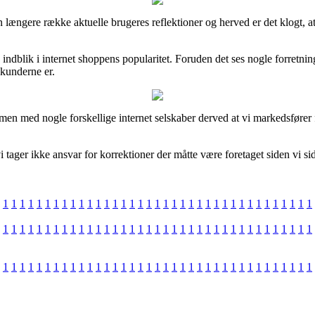
 længere række aktuelle brugeres reflektioner og herved er det klogt, a
ndblik i internet shoppens popularitet. Foruden det ses nogle forretning
kunderne er.
ammen med nogle forskellige internet selskaber derved at vi markedsfører 
ager ikke ansvar for korrektioner der måtte være foretaget siden vi sid
1
1
1
1
1
1
1
1
1
1
1
1
1
1
1
1
1
1
1
1
1
1
1
1
1
1
1
1
1
1
1
1
1
1
1
1
1
1
1
1
1
1
1
1
1
1
1
1
1
1
1
1
1
1
1
1
1
1
1
1
1
1
1
1
1
1
1
1
1
1
1
1
1
1
1
1
1
1
1
1
1
1
1
1
1
1
1
1
1
1
1
1
1
1
1
1
1
1
1
1
1
1
1
1
1
1
1
1
1
1
1