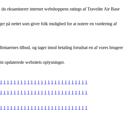
t du eksaminerer internet webshoppens ratings af Travelite Air Base
er på nettet som giver folk mulighed for at notere en vurdering af
firmaernes tilbud, og tager imod betaling forudsat en af vores brugere
st opdaterede websitets oplysninger.
1
1
1
1
1
1
1
1
1
1
1
1
1
1
1
1
1
1
1
1
1
1
1
1
1
1
1
1
1
1
1
1
1
1
1
1
1
1
1
1
1
1
1
1
1
1
1
1
1
1
1
1
1
1
1
1
1
1
1
1
1
1
1
1
1
1
1
1
1
1
1
1
1
1
1
1
1
1