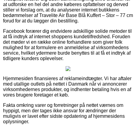
at udforske en hel del andre køberes opfattelser og derved
stiller vi forslag om, at du analyserer internet butikkens
bedømmelser af Travelite Air Base Blå Kuffert – Stor – 77 cm
forud for at du lægger din bestilling.
Facebook forærer dig endvidere adskillige solide metoder til
at få indtryk af internet shoppens kundetilfredshed. Foruden
det møder vi en række online forhandlere som giver folk
mulighed for at formulere en anmeldelse af virksomhedens
service, hvilket ydermere burde benyttes til at få et indtryk af
tidligere kunders oplevelser.
Hjemmesiden finansieres af reklameindtægter. Vi har aftaler
med utallige outlets på nettet i Danmark når vi annoncerer
virksomhedernes produkter, og indhenter betaling hvis en af
vores brugere foretager et køb.
Fakta omkring varer og forretninger på nettet værnes om
hyppigt, men der tages ikke ansvar for ændringer der
muligvis er lavet efter sidste opdatering af hjemmesidens
oplysninger.