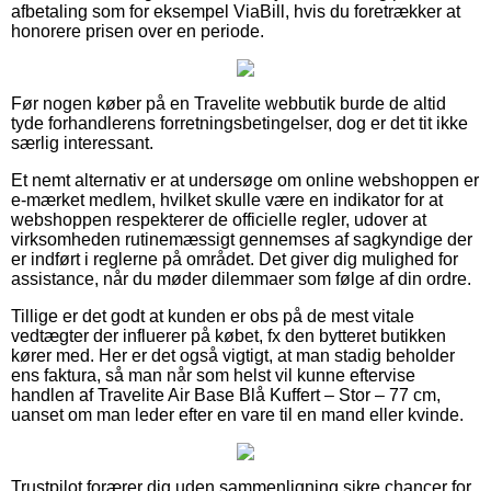
afbetaling som for eksempel ViaBill, hvis du foretrækker at
honorere prisen over en periode.
Før nogen køber på en Travelite webbutik burde de altid
tyde forhandlerens forretningsbetingelser, dog er det tit ikke
særlig interessant.
Et nemt alternativ er at undersøge om online webshoppen er
e-mærket medlem, hvilket skulle være en indikator for at
webshoppen respekterer de officielle regler, udover at
virksomheden rutinemæssigt gennemses af sagkyndige der
er indført i reglerne på området. Det giver dig mulighed for
assistance, når du møder dilemmaer som følge af din ordre.
Tillige er det godt at kunden er obs på de mest vitale
vedtægter der influerer på købet, fx den bytteret butikken
kører med. Her er det også vigtigt, at man stadig beholder
ens faktura, så man når som helst vil kunne eftervise
handlen af Travelite Air Base Blå Kuffert – Stor – 77 cm,
uanset om man leder efter en vare til en mand eller kvinde.
Trustpilot forærer dig uden sammenligning sikre chancer for