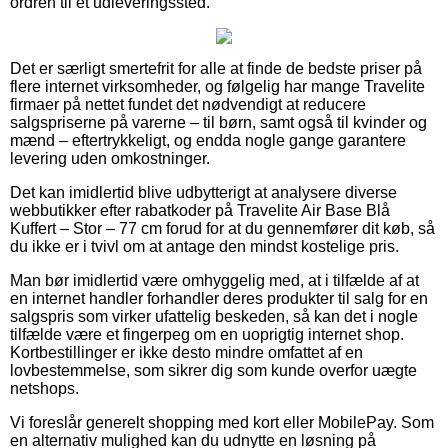
ordren til et udleveringssted.
Det er særligt smertefrit for alle at finde de bedste priser på
flere internet virksomheder, og følgelig har mange Travelite
firmaer på nettet fundet det nødvendigt at reducere
salgspriserne på varerne – til børn, samt også til kvinder og
mænd – eftertrykkeligt, og endda nogle gange garantere
levering uden omkostninger.
Det kan imidlertid blive udbytterigt at analysere diverse
webbutikker efter rabatkoder på Travelite Air Base Blå
Kuffert – Stor – 77 cm forud for at du gennemfører dit køb, så
du ikke er i tvivl om at antage den mindst kostelige pris.
Man bør imidlertid være omhyggelig med, at i tilfælde af at
en internet handler forhandler deres produkter til salg for en
salgspris som virker ufattelig beskeden, så kan det i nogle
tilfælde være et fingerpeg om en uoprigtig internet shop.
Kortbestillinger er ikke desto mindre omfattet af en
lovbestemmelse, som sikrer dig som kunde overfor uægte
netshops.
Vi foreslår generelt shopping med kort eller MobilePay. Som
en alternativ mulighed kan du udnytte en løsning på