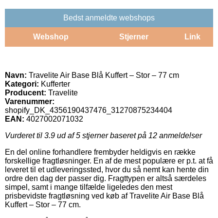
Bedst anmeldte webshops
Webshop
Stjerner
Link
Navn:
Travelite Air Base Blå Kuffert – Stor – 77 cm
Kategori:
Kufferter
Producent:
Travelite
Varenummer:
shopify_DK_4356190437476_31270875234404
EAN:
4027002071032
Vurderet til
3.9
ud af 5 stjerner baseret på
12
anmeldelser
En del online forhandlere frembyder heldigvis en række
forskellige fragtløsninger. En af de mest populære er p.t. at få
leveret til et udleveringssted, hvor du så nemt kan hente din
ordre den dag der passer dig. Fragttypen er altså særdeles
simpel, samt i mange tilfælde ligeledes den mest
prisbevidste fragtløsning ved køb af Travelite Air Base Blå
Kuffert – Stor – 77 cm.