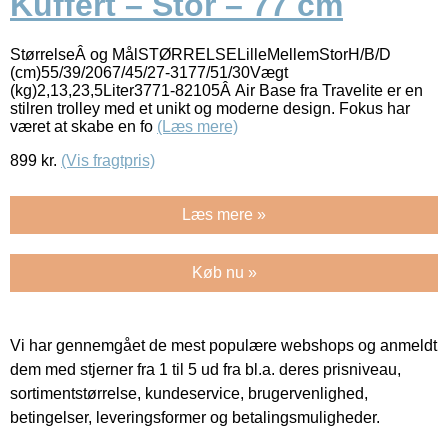
Kuffert – Stor – 77 cm
StørrelseÂ og MålSTØRRELSELilleMellemStorH/B/D
(cm)55/39/2067/45/27-3177/51/30Vægt
(kg)2,13,23,5Liter3771-82105Â Air Base fra Travelite er en
stilren trolley med et unikt og moderne design. Fokus har
været at skabe en fo
(Læs mere)
899
kr.
(Vis fragtpris)
Læs mere »
Køb nu »
Vi har gennemgået de mest populære webshops og anmeldt
dem med stjerner fra 1 til 5 ud fra bl.a. deres prisniveau,
sortimentstørrelse, kundeservice, brugervenlighed,
betingelser, leveringsformer og betalingsmuligheder.