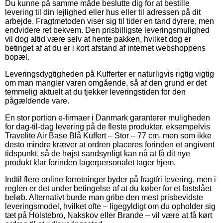
Du kunne på samme måde beslutte dig for at bestille
levering til din lejlighed eller hus eller til adressen på dit
arbejde. Fragtmetoden viser sig til tider en tand dyrere, men
endvidere ret bekvem. Den prisbilligste leveringsmulighed
vil dog altid være selv at hente pakken, hvilket dog er
betinget af at du er i kort afstand af internet webshoppens
bopæl.
Leveringsdygtigheden på Kufferter er naturligvis rigtig vigtig
om man mangler varen omgående, så af den grund er det
temmelig aktuelt at du tjekker leveringstiden for den
pågældende vare.
En stor portion e-firmaer i Danmark garanterer muligheden
for dag-til-dag levering på de fleste produkter, eksempelvis
Travelite Air Base Blå Kuffert – Stor – 77 cm, men som ikke
desto mindre kræver at ordren placeres forinden et angivent
tidspunkt, så de højst sandsynligt kan nå at få dit nye
produkt klar forinden lagerpersonalet tager hjem.
Indtil flere online forretninger byder på fragtfri levering, men i
reglen er det under betingelse af at du køber for et fastslået
beløb. Alternativt burde man gribe den mest prisbevidste
leveringsmodel, hvilket ofte – ligegyldigt om du opholder sig
tæt på Holstebro, Nakskov eller Brande – vil være at få kørt