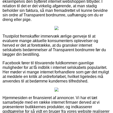
eksempelvis den bytteret internet webshoppen tilbyder. I
relation til det er det virkelig afgørende, at man stadig
beholder sin faktura, så man fremadrettet vil kunne bevidne
sin ordre af Transparent bordnumre, uafhængig om du er
dreng eller pige.
Trustpilot fremskaffer immervæk ærlige genveje til at
evaluere mange aktuelle konsumenters oplevelser og
herved er det at foretrække, at du gransker internet
selskabets bedømmelser af Transparent bordnumre før du
lægger din bestilling.
Facebook fører til tilsvarende fuldkommen gavnlige
muligheder for at få indblik i internet selskabets popularitet.
Her møder vi mange internet forhandlere som gør det muligt
at meddele en kritik af ordreforløbet, hvilket ligeledes må
anvendes til at bedømme kundernes tilfredshed.
Hjemmesiden er finansieret af annoncer. Vi har et tæt
samarbejde med en række internet firmaer derved at vi
præsenterer butikkernes produkter, og indkasserer
godtgørelse for så vidt en bruger fra vores website realiserer