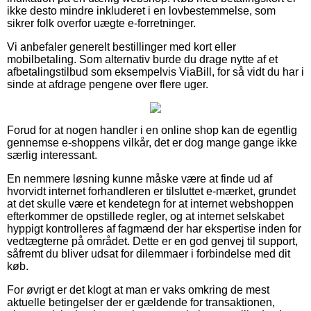
ikke desto mindre inkluderet i en lovbestemmelse, som
sikrer folk overfor uægte e-forretninger.
Vi anbefaler generelt bestillinger med kort eller
mobilbetaling. Som alternativ burde du drage nytte af et
afbetalingstilbud som eksempelvis ViaBill, for så vidt du har i
sinde at afdrage pengene over flere uger.
Forud for at nogen handler i en online shop kan de egentlig
gennemse e-shoppens vilkår, det er dog mange gange ikke
særlig interessant.
En nemmere løsning kunne måske være at finde ud af
hvorvidt internet forhandleren er tilsluttet e-mærket, grundet
at det skulle være et kendetegn for at internet webshoppen
efterkommer de opstillede regler, og at internet selskabet
hyppigt kontrolleres af fagmænd der har ekspertise inden for
vedtægterne på området. Dette er en god genvej til support,
såfremt du bliver udsat for dilemmaer i forbindelse med dit
køb.
For øvrigt er det klogt at man er vaks omkring de mest
aktuelle betingelser der er gældende for transaktionen,