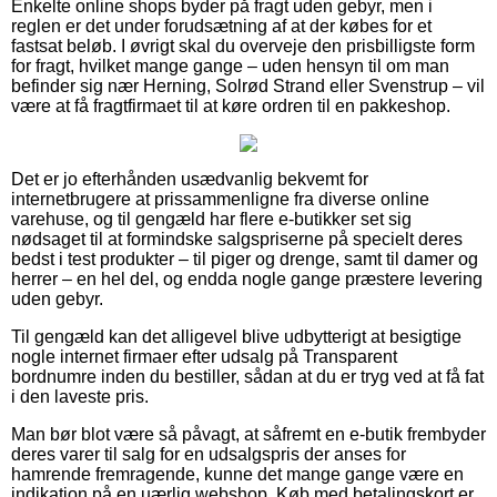
Enkelte online shops byder på fragt uden gebyr, men i
reglen er det under forudsætning af at der købes for et
fastsat beløb. I øvrigt skal du overveje den prisbilligste form
for fragt, hvilket mange gange – uden hensyn til om man
befinder sig nær Herning, Solrød Strand eller Svenstrup – vil
være at få fragtfirmaet til at køre ordren til en pakkeshop.
Det er jo efterhånden usædvanlig bekvemt for
internetbrugere at prissammenligne fra diverse online
varehuse, og til gengæld har flere e-butikker set sig
nødsaget til at formindske salgspriserne på specielt deres
bedst i test produkter – til piger og drenge, samt til damer og
herrer – en hel del, og endda nogle gange præstere levering
uden gebyr.
Til gengæld kan det alligevel blive udbytterigt at besigtige
nogle internet firmaer efter udsalg på Transparent
bordnumre inden du bestiller, sådan at du er tryg ved at få fat
i den laveste pris.
Man bør blot være så påvagt, at såfremt en e-butik frembyder
deres varer til salg for en udsalgspris der anses for
hamrende fremragende, kunne det mange gange være en
indikation på en uærlig webshop. Køb med betalingskort er