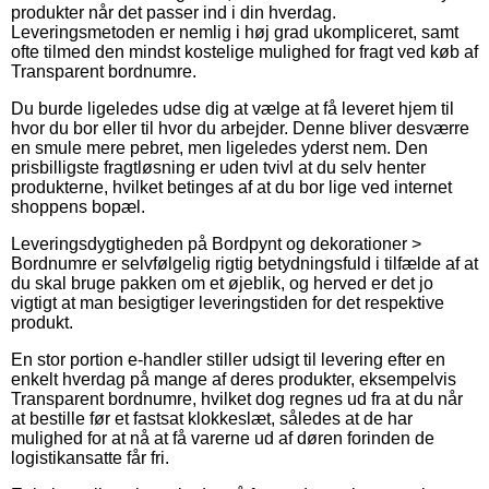
produkter når det passer ind i din hverdag.
Leveringsmetoden er nemlig i høj grad ukompliceret, samt
ofte tilmed den mindst kostelige mulighed for fragt ved køb af
Transparent bordnumre.
Du burde ligeledes udse dig at vælge at få leveret hjem til
hvor du bor eller til hvor du arbejder. Denne bliver desværre
en smule mere pebret, men ligeledes yderst nem. Den
prisbilligste fragtløsning er uden tvivl at du selv henter
produkterne, hvilket betinges af at du bor lige ved internet
shoppens bopæl.
Leveringsdygtigheden på Bordpynt og dekorationer >
Bordnumre er selvfølgelig rigtig betydningsfuld i tilfælde af at
du skal bruge pakken om et øjeblik, og herved er det jo
vigtigt at man besigtiger leveringstiden for det respektive
produkt.
En stor portion e-handler stiller udsigt til levering efter en
enkelt hverdag på mange af deres produkter, eksempelvis
Transparent bordnumre, hvilket dog regnes ud fra at du når
at bestille før et fastsat klokkeslæt, således at de har
mulighed for at nå at få varerne ud af døren forinden de
logistikansatte får fri.