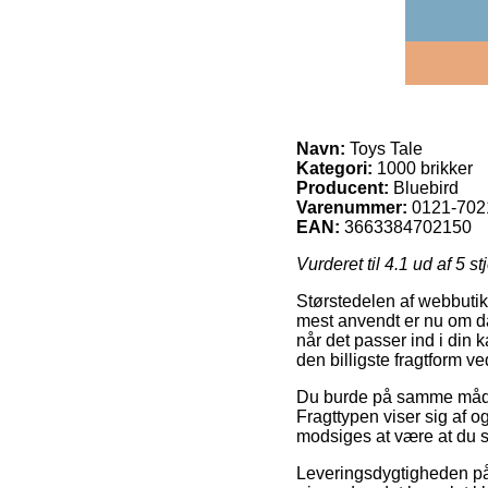
Navn:
Toys Tale
Kategori:
1000 brikker
Producent:
Bluebird
Varenummer:
0121-702
EAN:
3663384702150
Vurderet til
4.1
ud af 5 st
Størstedelen af webbutikk
mest anvendt er nu om da
når det passer ind i din 
den billigste fragtform v
Du burde på samme måde a
Fragttypen viser sig af o
modsiges at være at du s
Leveringsdygtigheden på 