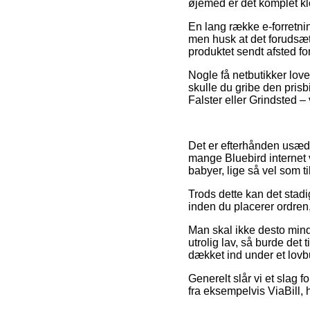
øjemed er det komplet kl
En lang række e-forretni
men husk at det forudsætt
produktet sendt afsted fo
Nogle få netbutikker love
skulle du gribe den prisb
Falster eller Grindsted – v
Det er efterhånden usædvan
mange Bluebird internet 
babyer, lige så vel som t
Trods dette kan det stadi
inden du placerer ordren,
Man skal ikke desto mindr
utrolig lav, så burde det 
dækket ind under et lovbu
Generelt slår vi et slag f
fra eksempelvis ViaBill, 