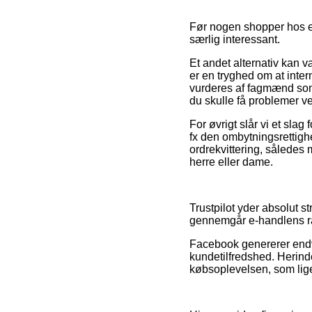
Før nogen shopper hos en
særlig interessant.
Et andet alternativ kan væ
er en tryghed om at inte
vurderes af fagmænd som 
du skulle få problemer ve
For øvrigt slår vi et sl
fx den ombytningsrettighe
ordrekvittering, således 
herre eller dame.
Trustpilot yder absolut st
gennemgår e-handlens rat
Facebook genererer endvi
kundetilfredshed. Herin
købsoplevelsen, som ligel