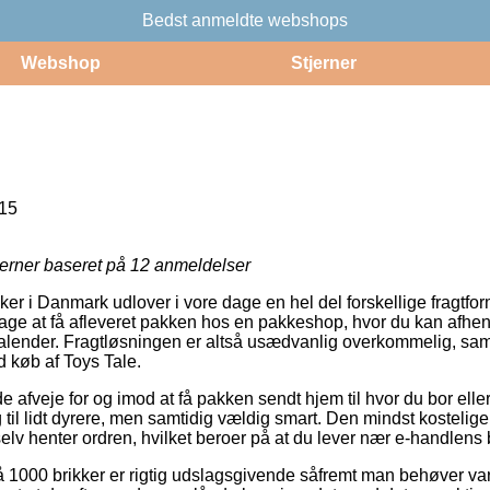
Bedst anmeldte webshops
Webshop
Stjerner
15
jerner baseret på
12
anmeldelser
er i Danmark udlover i vore dage en hel del forskellige fragtfor
ge at få afleveret pakken hos en pakkeshop, hvor du kan afhent
kalender. Fragtløsningen er altså usædvanlig overkommelig, samt 
ed køb af Toys Tale.
fveje for og imod at få pakken sendt hjem til hvor du bor eller
g til lidt dyrere, men samtidig vældig smart. Den mindst kostelig
elv henter ordren, hvilket beroer på at du lever nær e-handlens
1000 brikker er rigtig udslagsgivende såfremt man behøver vare