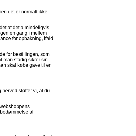
en det er normalt ikke
ndet at det almindeligvis
ingen en gang i mellem
ance for opbakning, ifald
e for bestillingen, som
t man stadig sikrer sin
man skal købe gave til en
 herved støtter vi, at du
et webshoppens
n bedømmelse af