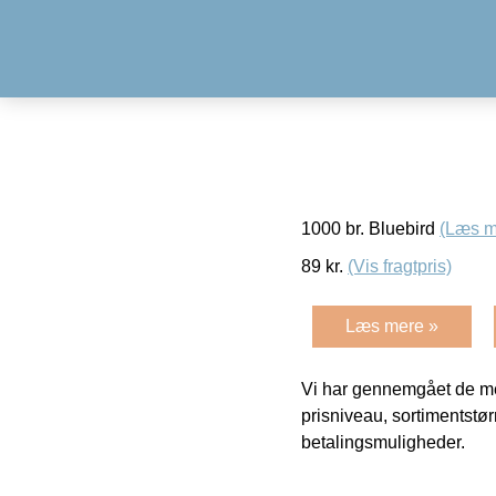
1000 br. Bluebird
(Læs m
89
kr.
(Vis fragtpris)
Læs mere »
Vi har gennemgået de mes
prisniveau, sortimentstø
betalingsmuligheder.