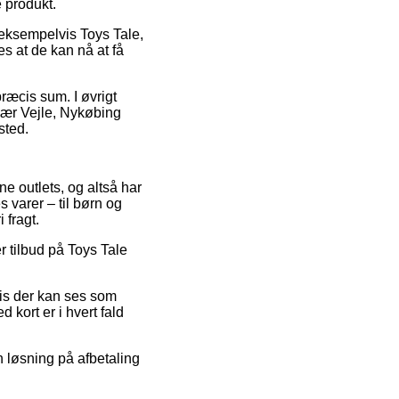
 produkt.
 eksempelvis Toys Tale,
s at de kan nå at få
præcis sum. I øvrigt
r nær Vejle, Nykøbing
sted.
ne outlets, og altså har
 varer – til børn og
 fragt.
er tilbud på Toys Tale
pris der kan ses som
 kort er i hvert fald
en løsning på afbetaling