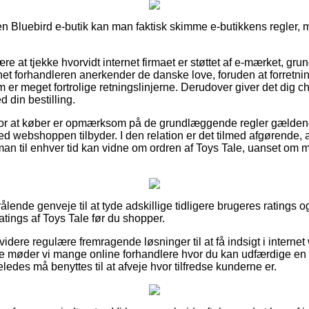
 Bluebird e-butik kan man faktisk skimme e-butikkens regler, m
re at tjekke hvorvidt internet firmaet er støttet af e-mærket, gru
rnet forhandleren anerkender de danske love, foruden at forretn
er meget fortrolige retningslinjerne. Derudover giver det dig ch
d din bestilling.
ag for at køber er opmærksom på de grundlæggende regler gældend
d webshoppen tilbyder. I den relation er det tilmed afgørende, a
man til enhver tid kan vidne om ordren af Toys Tale, uanset om 
rålende genveje til at tyde adskillige tidligere brugeres ratings og
ings af Toys Tale før du shopper.
dere regulære fremragende løsninger til at få indsigt i intern
de møder vi mange online forhandlere hvor du kan udfærdige e
edes må benyttes til at afveje hvor tilfredse kunderne er.