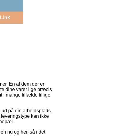
Link
mer. En af dem der er
e dine varer lige præcis
i mange tilfælde tillige
 ud på din arbejdsplads.
e leveringstype kan ikke
 bopæl.
n nu og her, så i det