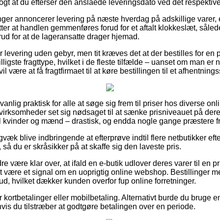
ogt at du efterser den anslåede leveringsdato ved det respektive
nger annoncerer levering på næste hverdag på adskillige varer,
er at handlen gemmenføres forud for et aftalt klokkeslæt, sålede
rud for at de lageransatte drager hjemad.
r levering uden gebyr, men tit kræves det at der bestilles for en 
illigste fragttype, hvilket i de fleste tilfælde – uanset om man e
il være at få fragtfirmaet til at køre bestillingen til et afhentnings
lig praktisk for alle at søge sig frem til priser hos diverse onli
virksomheder set sig nødsaget til at sænke prisniveauet på deres
il kvinder og mænd – drastisk, og endda nogle gange præstere fri
gvæk blive indbringende at efterprøve indtil flere netbutikker eft
 så du er skråsikker på at skaffe sig den laveste pris.
e være klar over, at ifald en e-butik udlover deres varer til en 
tit være et signal om en uoprigtig online webshop. Bestillinger med
d, hvilket dækker kunden overfor fup online forretninger.
or kortbetalinger eller mobilbetaling. Alternativt burde du bruge 
hvis du tilstræber at godtgøre betalingen over en periode.