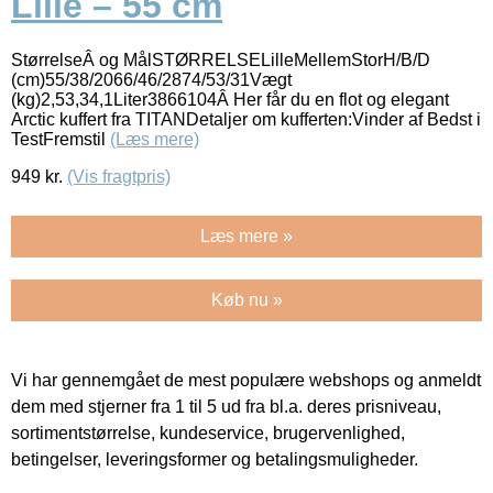
Lille – 55 cm
StørrelseÂ og MålSTØRRELSELilleMellemStorH/B/D
(cm)55/38/2066/46/2874/53/31Vægt
(kg)2,53,34,1Liter3866104Â Her får du en flot og elegant
Arctic kuffert fra TITANDetaljer om kufferten:Vinder af Bedst i
TestFremstil
(Læs mere)
949
kr.
(Vis fragtpris)
Læs mere »
Køb nu »
Vi har gennemgået de mest populære webshops og anmeldt
dem med stjerner fra 1 til 5 ud fra bl.a. deres prisniveau,
sortimentstørrelse, kundeservice, brugervenlighed,
betingelser, leveringsformer og betalingsmuligheder.