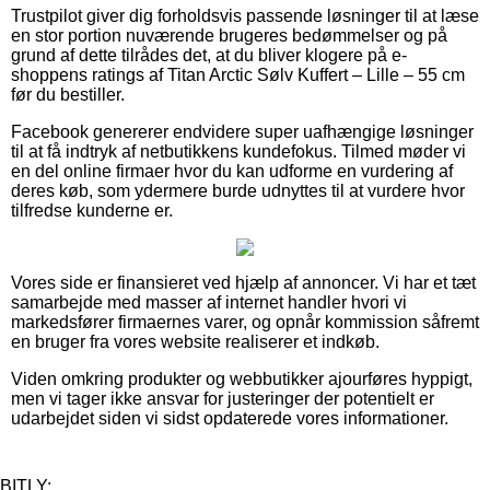
Trustpilot giver dig forholdsvis passende løsninger til at læse
en stor portion nuværende brugeres bedømmelser og på
grund af dette tilrådes det, at du bliver klogere på e-
shoppens ratings af Titan Arctic Sølv Kuffert – Lille – 55 cm
før du bestiller.
Facebook genererer endvidere super uafhængige løsninger
til at få indtryk af netbutikkens kundefokus. Tilmed møder vi
en del online firmaer hvor du kan udforme en vurdering af
deres køb, som ydermere burde udnyttes til at vurdere hvor
tilfredse kunderne er.
Vores side er finansieret ved hjælp af annoncer. Vi har et tæt
samarbejde med masser af internet handler hvori vi
markedsfører firmaernes varer, og opnår kommission såfremt
en bruger fra vores website realiserer et indkøb.
Viden omkring produkter og webbutikker ajourføres hyppigt,
men vi tager ikke ansvar for justeringer der potentielt er
udarbejdet siden vi sidst opdaterede vores informationer.
BITLY: