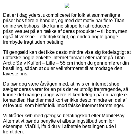
Det er i dag yderst ukompliceret for folk at sammenligne
priser hos flere e-handler, og med det motiv har flere Titan
online webshops ikke kunne slippe for at reducere
prisniveauet på en række af deres produkter – til børn, men
også til voksne – eftertrykkeligt, og endda nogle gange
frembyde fragt uden betaling.
Til gengæld kan det ikke desto mindre vise sig fordelagtigt at
udforske nogle enkelte internet firmaer efter rabat på Titan
Arctic Sølv Kuffert – Lille – 55 cm inden du gennemfører din
bestilling, sådan at du er velinformeret til at modtage den
laveste pris.
Du bør dog være årvågen med, at hvis en internet shop
sælger deres varer for en pris der er utrolig fremragende, så
kunne det mange gange være et kendetegn på en uægte e-
forhandler. Handler med kort er ikke desto mindre en del af
et lovbud, som bistår folk imod falske internet forretninger.
Vi tilråder køb med gængse betalingskort eller MobilePay.
Alternativt bør du benytte et afbetalingstilbud som for
eksempel ViaBill, ifald du vil afbetale betalingen ude i
fremtiden.