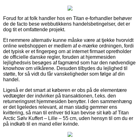
Forud for at folk handler hos en Titan e-forhandler behøver
de de facto bese webbutikkens handelsbetingelser, det er
dog tit et omfattende projekt.
Et nemmere alternativ kunne måske være at tjekke hvorvidt
online webshoppen er medlem af e-mærke ordningen, fordi
det typisk er et fingerpeg om at internet firmaet opretholder
de officielle danske regler, foruden at hjemmesiden
lejlighedsvis besøges af fagmænd som har den nødvendige
knowhow om vilkårene. Desuden tilbydes du lejlighed til
støtte, for så vidt du får vanskeligheder som følge af din
handel.
Ligeså er det smart at køberen er obs på de elementære
vedtægter der indvirker på transaktionen, f.eks. den
returneringsret hjemmesiden benytter. I den sammenhæng
er det ligeledes relevant, at man stadig gemmer ens
kvittering, så man til enhver tid kan bevise sit køb af Titan
Arctic Sølv Kuffert – Lille – 55 cm, uden hensyn til om du er
på indkøb til en mand eller kvinde.