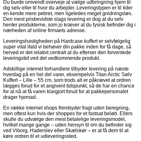
Du burde omvendt overveje at vælge udbringning hjem til
dig selv eller til hvor du arbejder. Leveringstypen er til tider
en kende mere pebret, men ligeledes meget gnidningsløs.
Den mest prisbevidste slags levering er dog at du selv
henter produkterne, som jo kræver at du fysisk befinder dig i
nærheden af online firmaets adresse.
Leveringshastigheden på Hardcase kuffert er selvfølgelig
super vital ifald vi behøver din pakke inden for få dage, så
herved er det relativt centralt at du efterser den forventede
leveringstid ved det vedkommende produkt.
Adskillige internet forhandlere tilbyder levering på næste
hverdag på en hel del varer, eksempelvis Titan Arctic Sølv
Kuffert – Lille – 55 cm, som trods alt er påkrævet at ordren
lægges forud for et angivent tidspunkt, så de har en chance
for at nå at få varen klargjort forud for at pakkepersonalet
drager hjemad.
En række internet shops frembyder fragt uden beregning,
men oftest kun hvis der shoppes for et fastsat beløb. Ellers
skulle du udvælge den mest betalelige leveringsmodel,
hvilket mange gange – uden hensyn til om du befinder sig
ved Viborg, Haderslev eller Skælskør – er at få dem til at
køre ordren til et udleveringssted.