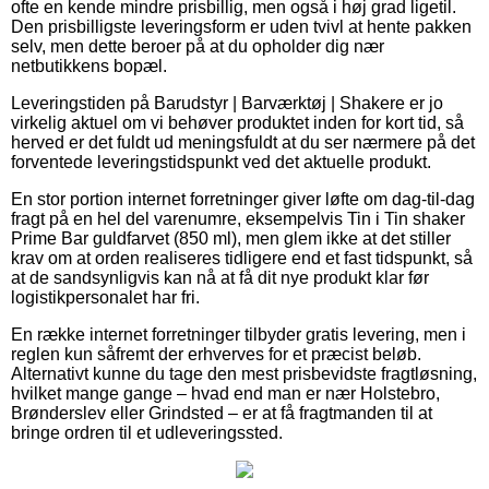
ofte en kende mindre prisbillig, men også i høj grad ligetil.
Den prisbilligste leveringsform er uden tvivl at hente pakken
selv, men dette beroer på at du opholder dig nær
netbutikkens bopæl.
Leveringstiden på Barudstyr | Barværktøj | Shakere er jo
virkelig aktuel om vi behøver produktet inden for kort tid, så
herved er det fuldt ud meningsfuldt at du ser nærmere på det
forventede leveringstidspunkt ved det aktuelle produkt.
En stor portion internet forretninger giver løfte om dag-til-dag
fragt på en hel del varenumre, eksempelvis Tin i Tin shaker
Prime Bar guldfarvet (850 ml), men glem ikke at det stiller
krav om at orden realiseres tidligere end et fast tidspunkt, så
at de sandsynligvis kan nå at få dit nye produkt klar før
logistikpersonalet har fri.
En række internet forretninger tilbyder gratis levering, men i
reglen kun såfremt der erhverves for et præcist beløb.
Alternativt kunne du tage den mest prisbevidste fragtløsning,
hvilket mange gange – hvad end man er nær Holstebro,
Brønderslev eller Grindsted – er at få fragtmanden til at
bringe ordren til et udleveringssted.