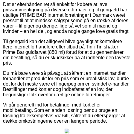
Det er efterhånden ret så enkelt for købere at lave
prissammenligning på diverse e-firmaer, og til gengæld har
utallige PRIME BAR internet forretninger i Danmark været
presset til at at mindske salgspriserne på en række af deres
varer – til piger og drenge, lige så vel som til mænd og
kvinder – en hel del, og endda nogle gange love gratis fragt.
Til gengæld kan det alligevel blive gavnligt at kontrollere
flere internet forhandlere efter tilbud på Tin i Tin shaker
Prime Bar guldfarvet (850 ml) forud for at du gennemfører
din bestilling, så du er skudsikker på at indhente den laveste
pris.
Du må bare være så påvagt, at såfremt en internet handler
forhandler et produkt for en pris som er urealistisk lav, burde
det for det meste være et fingerpeg om en svindel e-handler.
Bestillinger med kort er dog indbefattet af en lov, der
begunstiger folk overfor uærlige online forretninger.
Vi går generelt ind for betalinger med kort eller
mobilbetaling. Som en anden løsning bør du bruge en
løsning fra eksempelvis ViaBill, såfremt du efterspørger at
dække omkostningerne over en længere periode.