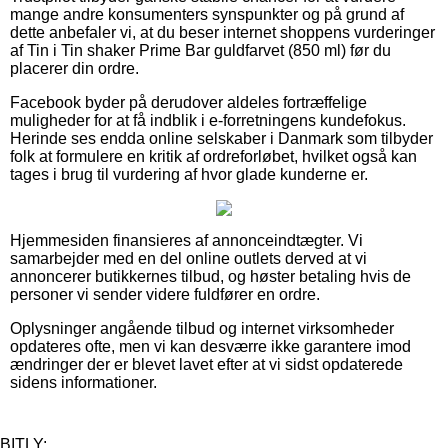
mange andre konsumenters synspunkter og på grund af
dette anbefaler vi, at du beser internet shoppens vurderinger
af Tin i Tin shaker Prime Bar guldfarvet (850 ml) før du
placerer din ordre.
Facebook byder på derudover aldeles fortræffelige
muligheder for at få indblik i e-forretningens kundefokus.
Herinde ses endda online selskaber i Danmark som tilbyder
folk at formulere en kritik af ordreforløbet, hvilket også kan
tages i brug til vurdering af hvor glade kunderne er.
Hjemmesiden finansieres af annonceindtægter. Vi
samarbejder med en del online outlets derved at vi
annoncerer butikkernes tilbud, og høster betaling hvis de
personer vi sender videre fuldfører en ordre.
Oplysninger angående tilbud og internet virksomheder
opdateres ofte, men vi kan desværre ikke garantere imod
ændringer der er blevet lavet efter at vi sidst opdaterede
sidens informationer.
BITLY: