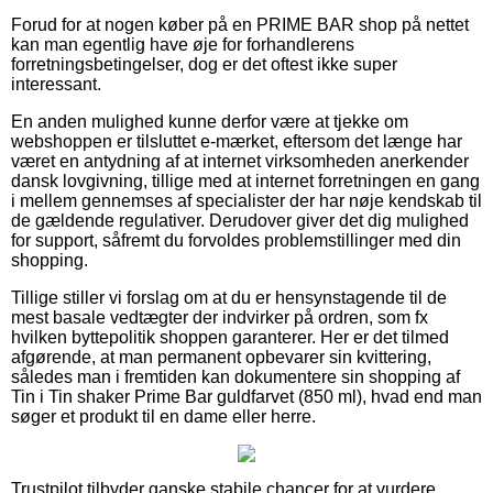
Forud for at nogen køber på en PRIME BAR shop på nettet
kan man egentlig have øje for forhandlerens
forretningsbetingelser, dog er det oftest ikke super
interessant.
En anden mulighed kunne derfor være at tjekke om
webshoppen er tilsluttet e-mærket, eftersom det længe har
været en antydning af at internet virksomheden anerkender
dansk lovgivning, tillige med at internet forretningen en gang
i mellem gennemses af specialister der har nøje kendskab til
de gældende regulativer. Derudover giver det dig mulighed
for support, såfremt du forvoldes problemstillinger med din
shopping.
Tillige stiller vi forslag om at du er hensynstagende til de
mest basale vedtægter der indvirker på ordren, som fx
hvilken byttepolitik shoppen garanterer. Her er det tilmed
afgørende, at man permanent opbevarer sin kvittering,
således man i fremtiden kan dokumentere sin shopping af
Tin i Tin shaker Prime Bar guldfarvet (850 ml), hvad end man
søger et produkt til en dame eller herre.
Trustpilot tilbyder ganske stabile chancer for at vurdere