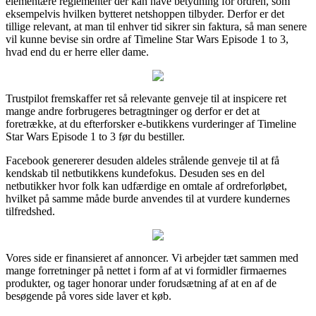
elementære reglementer der kan have betydning for ordren, som
eksempelvis hvilken bytteret netshoppen tilbyder. Derfor er det
tillige relevant, at man til enhver tid sikrer sin faktura, så man senere
vil kunne bevise sin ordre af Timeline Star Wars Episode 1 to 3,
hvad end du er herre eller dame.
Trustpilot fremskaffer ret så relevante genveje til at inspicere ret
mange andre forbrugeres betragtninger og derfor er det at
foretrække, at du efterforsker e-butikkens vurderinger af Timeline
Star Wars Episode 1 to 3 før du bestiller.
Facebook genererer desuden aldeles strålende genveje til at få
kendskab til netbutikkens kundefokus. Desuden ses en del
netbutikker hvor folk kan udfærdige en omtale af ordreforløbet,
hvilket på samme måde burde anvendes til at vurdere kundernes
tilfredshed.
Vores side er finansieret af annoncer. Vi arbejder tæt sammen med
mange forretninger på nettet i form af at vi formidler firmaernes
produkter, og tager honorar under forudsætning af at en af de
besøgende på vores side laver et køb.