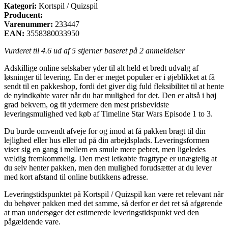
Kategori:
Kortspil / Quizspil
Producent:
Varenummer:
233447
EAN:
3558380033950
Vurderet til
4.6
ud af 5 stjerner baseret på
2
anmeldelser
Adskillige online selskaber yder til alt held et bredt udvalg af
løsninger til levering. En der er meget populær er i øjeblikket at få
sendt til en pakkeshop, fordi det giver dig fuld fleksibilitet til at hente
de nyindkøbte varer når du har mulighed for det. Den er altså i høj
grad bekvem, og tit ydermere den mest prisbevidste
leveringsmulighed ved køb af Timeline Star Wars Episode 1 to 3.
Du burde omvendt afveje for og imod at få pakken bragt til din
lejlighed eller hus eller ud på din arbejdsplads. Leveringsformen
viser sig en gang i mellem en smule mere pebret, men ligeledes
vældig fremkommelig. Den mest letkøbte fragttype er unægtelig at
du selv henter pakken, men den mulighed forudsætter at du lever
med kort afstand til online butikkens adresse.
Leveringstidspunktet på Kortspil / Quizspil kan være ret relevant når
du behøver pakken med det samme, så derfor er det ret så afgørende
at man undersøger det estimerede leveringstidspunkt ved den
pågældende vare.