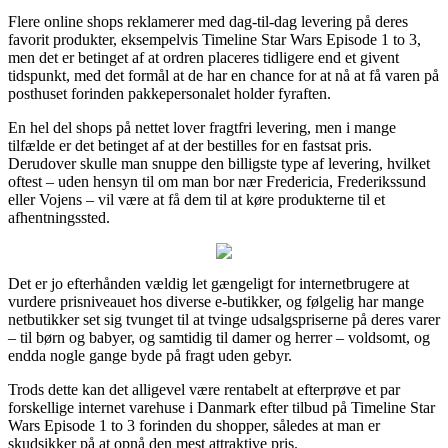
Flere online shops reklamerer med dag-til-dag levering på deres
favorit produkter, eksempelvis Timeline Star Wars Episode 1 to 3,
men det er betinget af at ordren placeres tidligere end et givent
tidspunkt, med det formål at de har en chance for at nå at få varen på
posthuset forinden pakkepersonalet holder fyraften.
En hel del shops på nettet lover fragtfri levering, men i mange
tilfælde er det betinget af at der bestilles for en fastsat pris.
Derudover skulle man snuppe den billigste type af levering, hvilket
oftest – uden hensyn til om man bor nær Fredericia, Frederikssund
eller Vojens – vil være at få dem til at køre produkterne til et
afhentningssted.
Det er jo efterhånden vældig let gængeligt for internetbrugere at
vurdere prisniveauet hos diverse e-butikker, og følgelig har mange
netbutikker set sig tvunget til at tvinge udsalgspriserne på deres varer
– til børn og babyer, og samtidig til damer og herrer – voldsomt, og
endda nogle gange byde på fragt uden gebyr.
Trods dette kan det alligevel være rentabelt at efterprøve et par
forskellige internet varehuse i Danmark efter tilbud på Timeline Star
Wars Episode 1 to 3 forinden du shopper, således at man er
skudsikker på at opnå den mest attraktive pris.