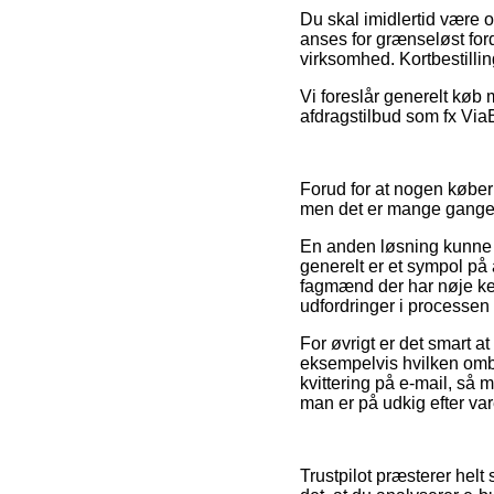
Du skal imidlertid være o
anses for grænseløst ford
virksomhed. Kortbestilling
Vi foreslår generelt køb 
afdragstilbud som fx Via
Forud for at nogen køber
men det er mange gange 
En anden løsning kunne 
generelt er et sympol på a
fagmænd der har nøje kend
udfordringer i processen
For øvrigt er det smart a
eksempelvis hvilken ombytn
kvittering på e-mail, så 
man er på udkig efter var
Trustpilot præsterer helt