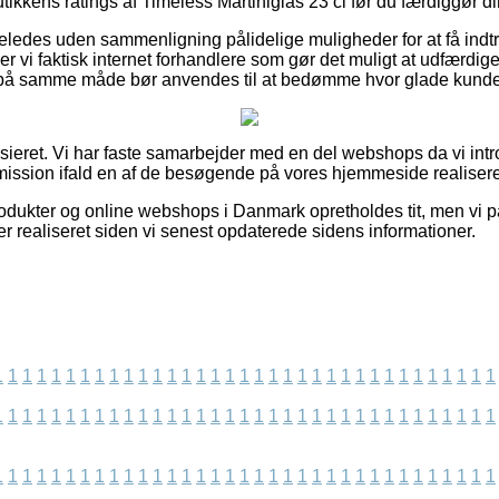
utikkens ratings af Timeless Martiniglas 23 cl før du færdiggør d
geledes uden sammenligning pålidelige muligheder for at få indt
er vi faktisk internet forhandlere som gør det muligt at udfærd
 på samme måde bør anvendes til at bedømme hvor glade kunde
sieret. Vi har faste samarbejder med en del webshops da vi int
mission ifald en af de besøgende på vores hjemmeside realiserer
dukter og online webshops i Danmark opretholdes tit, men vi p
s er realiseret siden vi senest opdaterede sidens informationer.
1
1
1
1
1
1
1
1
1
1
1
1
1
1
1
1
1
1
1
1
1
1
1
1
1
1
1
1
1
1
1
1
1
1
1
1
1
1
1
1
1
1
1
1
1
1
1
1
1
1
1
1
1
1
1
1
1
1
1
1
1
1
1
1
1
1
1
1
1
1
1
1
1
1
1
1
1
1
1
1
1
1
1
1
1
1
1
1
1
1
1
1
1
1
1
1
1
1
1
1
1
1
1
1
1