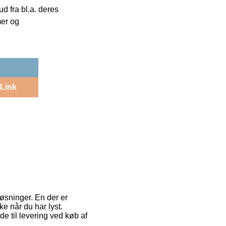
 fra bl.a. deres
mer og
Link
øsninger. En der er
e når du har lyst.
e til levering ved køb af