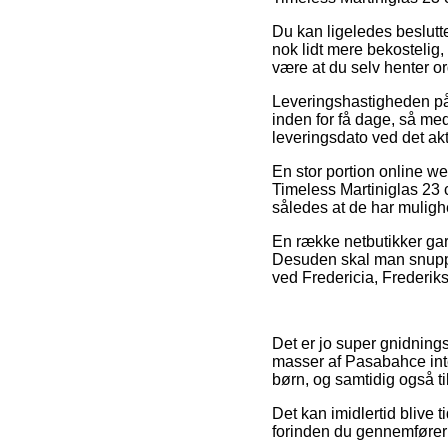
Du kan ligeledes beslutte 
nok lidt mere bekostelig
være at du selv henter or
Leveringshastigheden på G
inden for få dage, så med
leveringsdato ved det akt
En stor portion online w
Timeless Martiniglas 23 c
således at de har mulighed
En række netbutikker gara
Desuden skal man snuppe 
ved Fredericia, Frederiksh
Det er jo super gnidningsl
masser af Pasabahce inte
børn, og samtidig også t
Det kan imidlertid blive 
forinden du gennemfører d