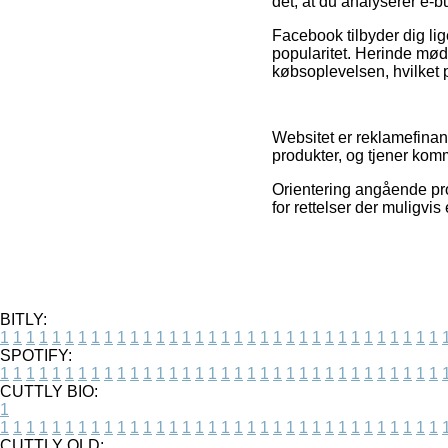
det, at du analyserer e-b
Facebook tilbyder dig li
popularitet. Herinde mød
købsoplevelsen, hvilket
Websitet er reklamefinan
produkter, og tjener kom
Orientering angående pro
for rettelser der muligvi
BITLY:
1
1
1
1
1
1
1
1
1
1
1
1
1
1
1
1
1
1
1
1
1
1
1
1
1
1
1
1
1
1
1
1
1
1
SPOTIFY:
1
1
1
1
1
1
1
1
1
1
1
1
1
1
1
1
1
1
1
1
1
1
1
1
1
1
1
1
1
1
1
1
1
1
CUTTLY BIO:
1
1
1
1
1
1
1
1
1
1
1
1
1
1
1
1
1
1
1
1
1
1
1
1
1
1
1
1
1
1
1
1
1
1
1
CUTTLY OLD: