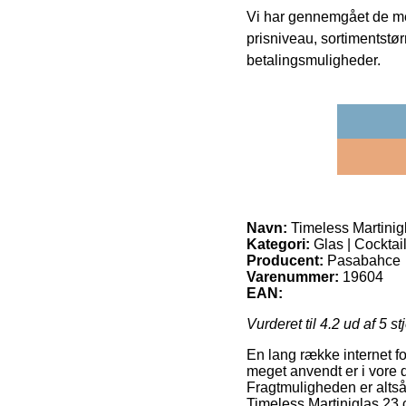
Vi har gennemgået de mes
prisniveau, sortimentstø
betalingsmuligheder.
Navn:
Timeless Martinigl
Kategori:
Glas | Cocktail
Producent:
Pasabahce
Varenummer:
19604
EAN:
Vurderet til
4.2
ud af 5 st
En lang række internet f
meget anvendt er i vore d
Fragtmuligheden er altså 
Timeless Martiniglas 23 c