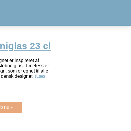
niglas 23 cl
net er inspireret af
slebne glas. Timeless er
ign, som er egnet til alle
r dansk designet.
(Læs
b nu »