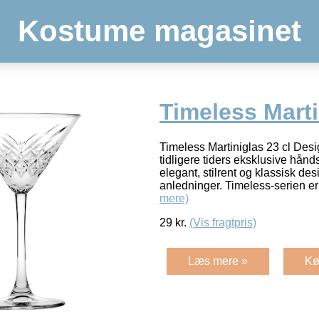
Kostume magasinet
Timeless Marti
Timeless Martiniglas 23 cl Desig
tidligere tiders eksklusive hånd
elegant, stilrent og klassisk des
anledninger. Timeless-serien e
mere)
29
kr.
(Vis fragtpris)
Læs mere »
Kø