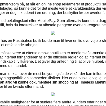
pmærksom på, at når en online shop reklamerer et produkt til sal
elagtig, så kunne det for det meste være et karakteristika der vis
er er dog inkluderet i en ordning, der beskytter køber overfor fup
med betalingskort eller MobilePay. Som alternativ kunne du drage
Bill, hvis du foretrækker at afbetale pengene over en længere pe
 hos en Pasabahce butik burde man til hver en tid overveje e-s
et omfattende arbejde.
måske være at efterse om webbutikken er medlem af e-mærke o
t internet forhandleren føjer de officielle regler, og at internet b
skab til vilkårene. Det giver dig anledning til at blive hjulpet, 
 med din handel.
t man er klar over de mest betydningsfulde vilkår der kan influer
ingspolitik virksomheden tilsikrer. Her er det virkelig vigtigt, a
man altid vil kunne dokumentere sin shopping af Timeless Martini
er til en kvinde eller mand.
 stabile muligheder for at studere flere andre kunders erfaringer