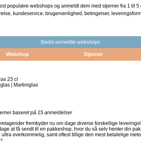
t populære webshops og anmeldt dem med stjerner fra 1 til 5 ud
rrelse, kundeservice, brugervenlighed, betingelser, leveringsfor
Bedst anmeldte webshops
Webshop
Stjerner
as 23 cl
glas | Martiniglas
jerner baseret på
15
anmeldelser
oretagender frembyder nu om dage diverse forskellige leveringsl
age at få sendt til en pakkeshop, hvor du så selv henter din pakk
ultra overkommelig, samt oftest tillige den mest betalelige metod
l.