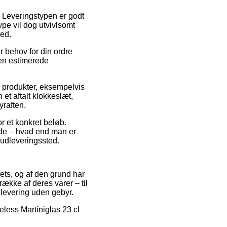
s. Leveringstypen er godt
pe vil dog utvivlsomt
ted.
r behov for din ordre
den estimerede
e produkter, eksempelvis
et aftalt klokkeslæt,
yraften.
r et konkret beløb.
lde – hvad end man er
t udleveringssted.
lets, og af den grund har
ække af deres varer – til
levering uden gebyr.
meless Martiniglas 23 cl