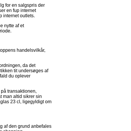
g for en salgspris der
er en fup internet
 internet outlets.
 nytte af et
riode.
hoppens handelsvilkår,
rdningen, da det
utikken tit undersøges af
ifald du oplever
e på transaktionen,
t man altid sikrer sin
glas 23 cl, ligegyldigt om
 og af den grund anbefales