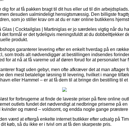
dig for at få pakken bragt til dit hus eller ud til din arbejdsplad
, men desuden ualmindeligt hensigtsmæssig. Den billigste fragtty
dren, som jo stiller krav om at du er nær online butikkens hjems
las | Cocktailglas | Martiniglas er jo særdeles vigtig når du ha
 det formål er det tydeligvis meningsfuldt at du dobbelttjekker 
uelle produkt.
ebshops garanterer levering efter en enkelt hverdag på en rækk
l, som trods alt nødvendiggør at bestillingen indsendes forinden 
 for at nå at få varerne ud af døren forud for at personalet har f
nterer fragt uden gebyr, men ofte afkræver det at man aftager fo
den mest betalelige løsning til levering, hvilket i mange tilfæ
avn eller Hammel – er at få dem til at bringe din bestilling til e
øst for forbrugerne at finde de laveste priser på flere online out
rnet outlets fundet det nødvendigt at nedbringe priserne på en r
il kvinder og mænd – voldsomt, og endda nogle gange præstere 
tiden værd at eftergå enkelte internet butikker efter udsalg på Ti
it køb, så du ikke er i tvivl om at få den skarpeste pris.