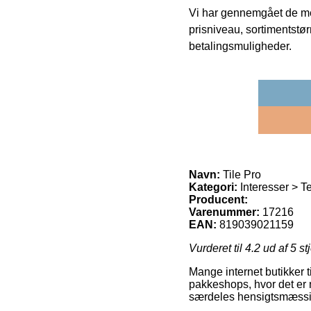
Vi har gennemgået de mes
prisniveau, sortimentstø
betalingsmuligheder.
Navn:
Tile Pro
Kategori:
Interesser > T
Producent:
Varenummer:
17216
EAN:
819039021159
Vurderet til
4.2
ud af 5 st
Mange internet butikker t
pakkeshops, hvor det er n
særdeles hensigtsmæssig,