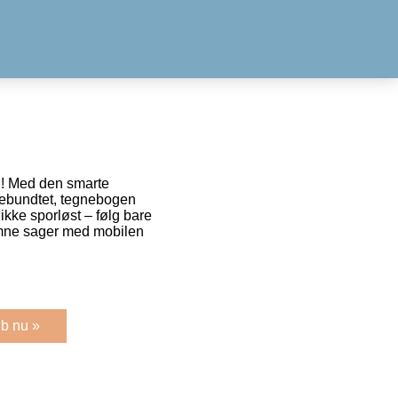
l! Med den smarte
glebundtet, tegnebogen
 ikke sporløst – følg bare
omne sager med mobilen
b nu »