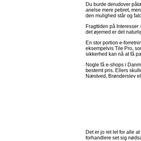
Du burde derudover påtænk
anelse mere pebret, men t
den mulighed står og fald
Fragttiden på Interesser
det øjemed er det naturl
En stor portion e-forret
eksempelvis Tile Pro, som
sikkerhed kan nå at få pa
Nogle få e-shops i Danma
bestemt pris. Ellers skul
Næstved, Brønderslev elle
Det er jo ret let for alle 
forhandlere set sig nødsa