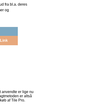
 fra bl.a. deres
mer og
Link
t anvendte er lige nu
ragtmetoden er altså
øb af Tile Pro.