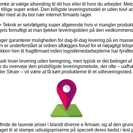
e at vælge afsending til dit hus eller til hvor du arbejder. Met
illige super enkel. Den billigste leveringsmodel er uden tvivl 
er med at du bor nær internet firmaets lager.
 > Teknik er selvfølgelig super afgørende hvis vi mangler produ
igvis fornuftigt at man tjekker leveringstiden på den vedkommen
ninger garanterer muligheden for dag-til-dag levering på en mass
 er underforstået at ordren aflægges forud for et nøjagtigt tids
kken hen til fragtfirmaet inden logistikmedarbejderne har fyrafte
rk lover levering uden beregning, men typisk er det betinget af
le du overveje den prisbilligste leveringsmetode, der ofte – ua
r Struer – vil være at få kørt produkterne til et udleveringssted.
at finde de laveste priser i blandt diverse e-firmaer, og af den grun
get til at stampe udsalgspriserne på specielt deres bedst i test 