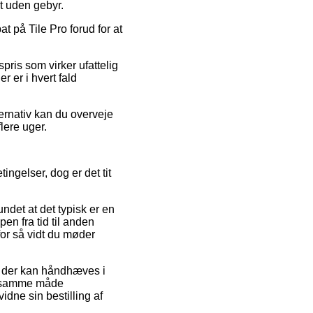
t uden gebyr.
at på Tile Pro forud for at
pris som virker ufattelig
r er i hvert fald
ernativ kan du overveje
lere uger.
ingelser, dog er det tit
det at det typisk er en
pen fra tid til anden
for så vidt du møder
ld der kan håndhæves i
 på samme måde
idne sin bestilling af