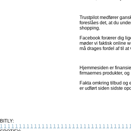
Trustpilot medfører gansk
foreslåes det, at du und
shopping.
Facebook forærer dig lig
møder vi faktisk online 
må drages fordel af til at
Hjemmesiden er finansier
firmaernes produkter, og
Fakta omkring tilbud og e
er udført siden sidste o
BITLY:
1
1
1
1
1
1
1
1
1
1
1
1
1
1
1
1
1
1
1
1
1
1
1
1
1
1
1
1
1
1
1
1
1
1