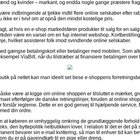
mænd og kvinder – markant, og endda nogle gange præstere frag
være indbringende at tjekke indtil flere online selskaber efter rab
 ikke er i tvivl om at opnå den mindst kostelige pris.
, at hvis en e-shop markedsfører produkter til salg for en salgs
ertiden være en varsel om en fup internet webshop. Kortbestillinge
nje, hvilket assisterer folk imod svindlende online selskaber.
 med gængse betalingskort eller betalinger med mobilen. Som alt
eksempel ViaBill, når du tilstræber at finansiere betalingen over f
butik på nettet kan man ideelt set bese e-shoppens forretningsbet
ke være at kigge om online shoppen er tilsluttet e-mærket, grun
firmaet efterfølger de danske retningslinjer, foruden at online shop
forstår reglerne. Dette er en god genvej til hjælpende service, 
 med din ordre.
lag om at køberen er omhyggelig omkring de grundlæggende forho
eks. den byttepolitik netbutikken lover. I relation til det er det
anent bevarer sin e-mail kvittering, så man til enhver tid kan bev
 om du er på gaveindkøb til en pige eller dreng.