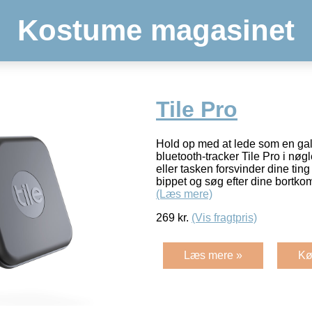
Kostume magasinet
Tile Pro
Hold op med at lede som en ga
bluetooth-tracker Tile Pro i nø
eller tasken forsvinder dine ting
bippet og søg efter dine bortk
(Læs mere)
269
kr.
(Vis fragtpris)
Læs mere »
Kø