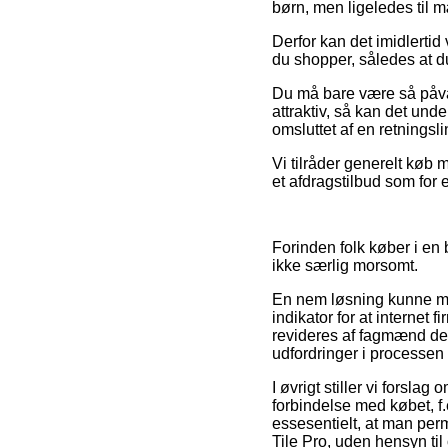
børn, men ligeledes til 
Derfor kan det imidlertid 
du shopper, således at du
Du må bare være så påvagt
attraktiv, så kan det und
omsluttet af en retningsli
Vi tilråder generelt køb
et afdragstilbud som for 
Forinden folk køber i en 
ikke særlig morsomt.
En nem løsning kunne mås
indikator for at internet 
revideres af fagmænd der 
udfordringer i processen
I øvrigt stiller vi fors
forbindelse med købet, f.
essesentielt, at man perm
Tile Pro, uden hensyn til