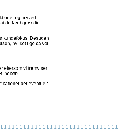
ektioner og herved
at du færdiggør din
pens kundefokus. Desuden
en, hvilket lige så vel
r eftersom vi fremviser
t indkøb.
fikationer der eventuelt
1
1
1
1
1
1
1
1
1
1
1
1
1
1
1
1
1
1
1
1
1
1
1
1
1
1
1
1
1
1
1