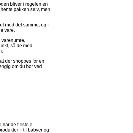
oden bliver i regelen en
at hente pakken selv, men
ktet med det samme, og i
de vare.
e varenumre,
punkt, så de med
n.
 at der shoppes for en
fhængig om du bor ved
d har de fleste e-
produkter – til babyer og