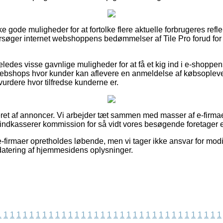
e gode muligheder for at fortolke flere aktuelle forbrugeres refl
ersøger internet webshoppens bedømmelser af Tile Pro forud for 
eledes visse gavnlige muligheder for at få et kig ind i e-shop
webshops hvor kunder kan aflevere en anmeldelse af købsoplevels
 vurdere hvor tilfredse kunderne er.
et af annoncer. Vi arbejder tæt sammen med masser af e-firmae
 indkasserer kommission for så vidt vores besøgende foretager e
-firmaer opretholdes løbende, men vi tager ikke ansvar for modi
pdatering af hjemmesidens oplysninger.
1
1
1
1
1
1
1
1
1
1
1
1
1
1
1
1
1
1
1
1
1
1
1
1
1
1
1
1
1
1
1
1
1
1
1