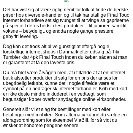
Det har vist sig at være rigtig nemt for folk at finde de bedste
priser hos diverse e-handler, og til tak har utallige Final Touc
internet forhandlere set sig tvunget til at tvinge salgspriserne
på specielt deres bedst i test produkter – til juniorer, samt til
voksne – betydeligt, og endda nogle gange præstere
gebyrfri levering.
Dog kan det trods alt blive gunstigt at eftergå nogle
forskellige internet shops i Danmark efter udsalg på Tiki
Tumbler klar 4pk Final Touch inden du køber, sådan at man
er garanteret at få den laveste pris.
Du må blot være årvågen med, at i tilfælde af at en internet
butik afsætter produkter til salg for en pris der anses for
ubegribelig letkøbt, kunne det i nogle tilfælde være et
symbol på en bedragerisk internet forhandler. Køb med kort
er ikke desto mindre inkluderet i en vedtægt, som
begunstiger køber overfor snydagtige online virksomheder.
Generelt slår vi et slag for bestillinger med kort eller
betalinger med mobilen. Som alternativ kunne du vælge en
afdragsordning som for eksempel ViaBill, for så vidt du
ønsker at honorere pengene senere.