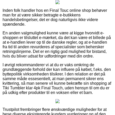
Inden folk handler hos en Final Touc online shop behøver
man for at være sikker betragte e-butikkens
handelsbetingelser, det er dog naturligvis ikke videre
spændende.
En anden valgmulighed kunne være at kigge hvorvidt e-
shoppen er tilsluttet e-mærket, da det kan være et billede på
at e-handlen lever op til de danske regler, og at e-handlen
fra tid til anden revurderes af specialister som behersker
retningslinjerne. Det er en rigtig god mulighed for bistand,
hvis du bliver udsat for udfordringer med din ordre.
I øvrigt rekommanderer vi at du er vaks omkring de
grundlæggende forhold der kan influere på købet, f.eks. den
byttepolitik virksomheden tilsikrer. I den relation er det på
samme måde essesentielt, at man permanent sikrer ens
kvittering, så man senere vil kunne bekræfte sin shopping af
Tiki Tumbler klar 4pk Final Touch, uden hensyn til om du er
på udkig efter produkter til en voksen eller et barn.
Trustpilot frembringer flere ønskværdige muligheder for at
bese diverse eksisterende kunders vurderinger og af den