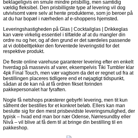
beklageligvis en smule mindre prisbillig, men samtidig
vældig fleksibel. Den prisbilligste type af levering vil dog
utvivlsomt være selv at hente produkterne, som jo beroer på
at du har bopæl i nærheden af e-shoppens hjemsted.
Leveringshastigheden på Glas | Cocktailglas | Drikkeglas
kan være virkelig essentiel i tilfælde af at du mangler din
ordre nu og her, og af den grund er det særdeles passende
at vi dobbelttjekker den forventede leveringstid for det
respektive produkt.
De fleste online varehuse garanterer levering efter en enkelt
hverdag på massevis af varer, eksempelvis Tiki Tumbler klar
4pk Final Touch, men vær vagtsom da det er regnet ud fra at
bestillingen placeres tidligere end et nøjagtigt tidspunkt,
sådan at de kan nå at få ordren fikset forinden
pakkepersonalet har fyraften.
Nogle få netshops præsterer gebyrfri levering, men tit kun
såfremt der bestilles for et konkret beløb. Ellers kan man
beslutte sig for den mest prisbevidste leveringsmulighed, der
typisk – hvad end man bor nær Odense, Nørresundby eller
Nivå – vil blive at få dem til at bringe din bestilling til en
pakkeshop.