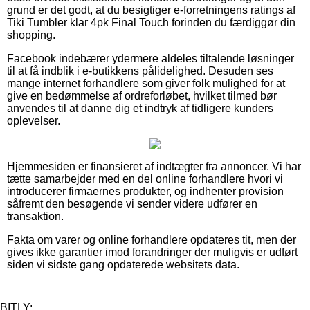
grund er det godt, at du besigtiger e-forretningens ratings af
Tiki Tumbler klar 4pk Final Touch forinden du færdiggør din
shopping.
Facebook indebærer ydermere aldeles tiltalende løsninger
til at få indblik i e-butikkens pålidelighed. Desuden ses
mange internet forhandlere som giver folk mulighed for at
give en bedømmelse af ordreforløbet, hvilket tilmed bør
anvendes til at danne dig et indtryk af tidligere kunders
oplevelser.
Hjemmesiden er finansieret af indtægter fra annoncer. Vi har
tætte samarbejder med en del online forhandlere hvori vi
introducerer firmaernes produkter, og indhenter provision
såfremt den besøgende vi sender videre udfører en
transaktion.
Fakta om varer og online forhandlere opdateres tit, men der
gives ikke garantier imod forandringer der muligvis er udført
siden vi sidste gang opdaterede websitets data.
BITLY: