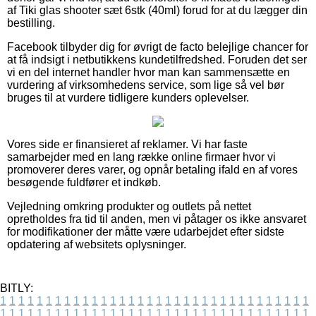
af Tiki glas shooter sæt 6stk (40ml) forud for at du lægger din
bestilling.
Facebook tilbyder dig for øvrigt de facto belejlige chancer for
at få indsigt i netbutikkens kundetilfredshed. Foruden det ser
vi en del internet handler hvor man kan sammensætte en
vurdering af virksomhedens service, som lige så vel bør
bruges til at vurdere tidligere kunders oplevelser.
Vores side er finansieret af reklamer. Vi har faste
samarbejder med en lang række online firmaer hvor vi
promoverer deres varer, og opnår betaling ifald en af vores
besøgende fuldfører et indkøb.
Vejledning omkring produkter og outlets på nettet
opretholdes fra tid til anden, men vi påtager os ikke ansvaret
for modifikationer der måtte være udarbejdet efter sidste
opdatering af websitets oplysninger.
BITLY:
1
1
1
1
1
1
1
1
1
1
1
1
1
1
1
1
1
1
1
1
1
1
1
1
1
1
1
1
1
1
1
1
1
1
1
1
1
1
1
1
1
1
1
1
1
1
1
1
1
1
1
1
1
1
1
1
1
1
1
1
1
1
1
1
1
1
1
1