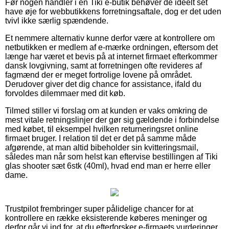
Før nogen handler i en Tiki e-butik behøver de ideelt set
have øje for webbutikkens forretningsaftale, dog er det uden
tvivl ikke særlig spændende.
Et nemmere alternativ kunne derfor være at kontrollere om
netbutikken er medlem af e-mærke ordningen, eftersom det
længe har været et bevis på at internet firmaet efterkommer
dansk lovgivning, samt at forretningen ofte revideres af
fagmænd der er meget fortrolige lovene på området.
Derudover giver det dig chance for assistance, ifald du
forvoldes dilemmaer med dit køb.
Tilmed stiller vi forslag om at kunden er vaks omkring de
mest vitale retningslinjer der gør sig gældende i forbindelse
med købet, til eksempel hvilken returneringsret online
firmaet bruger. I relation til det er det på samme måde
afgørende, at man altid bibeholder sin kvitteringsmail,
således man når som helst kan eftervise bestillingen af Tiki
glas shooter sæt 6stk (40ml), hvad end man er herre eller
dame.
Trustpilot frembringer super pålidelige chancer for at
kontrollere en række eksisterende køberes meninger og
derfor går vi ind for, at du efterforsker e-firmaets vurderinger