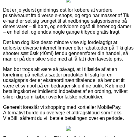
Det er jo yderst gnidningsløst for købere at vurdere
prisniveauet fra diverse e-shops, og ergo har masser af Tiki
e-handler set sig tvunget til at nedbringe salgspriserne på
deres varer – til børn, og endvidere også til herrer og damer
– en hel del, og endda nogle gange tilbyde gratis fragt.
Det kan dog ikke desto mindre vise sig fordelagtigt at
udforske diverse internet firmaer efter rabatkoder på Tiki glas
shooter sæt 6stk (40ml) før du gennemfører din handel, så
man er på den sikre side med at få fat i den laveste pris.
Man bør trods alt være så påvagt, at i tilfælde af at en
forretning på nettet afsætter produkter til salg for en
udsalgspris der er ekstraordinært tiltalende, så bør det tit
være et symbol på en bedragerisk online butik. Køb med
betalingskort er imidlertid indbefattet af en ordning, hvilket
sikrer dig som køber overfor falske netbutikker.
Generelt foreslår vi shopping med kort eller MobilePay.
Alternativt burde du overveje et afdragstilbud som f.eks.
ViaBill, såfremt du vil betale betalingen over en periode.