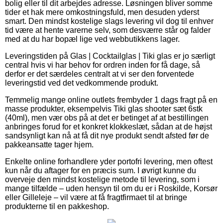
bolig eller til dit arbejdes adresse. Løsningen bliver somme
tider et hak mere omkostningsfuld, men desuden yderst
smart. Den mindst kostelige slags levering vil dog til enhver
tid være at hente varerne selv, som desværre står og falder
med at du har bopæl lige ved webbutikkens lager.
Leveringstiden på Glas | Cocktailglas | Tiki glas er jo særligt
central hvis vi har behov for ordren inden for få dage, så
derfor er det særdeles centralt at vi ser den forventede
leveringstid ved det vedkommende produkt.
Temmelig mange online outlets frembyder 1 dags fragt på en
masse produkter, eksempelvis Tiki glas shooter sæt 6stk
(40ml), men vær obs på at det er betinget af at bestillingen
anbringes forud for et konkret klokkeslæt, sådan at de højst
sandsynligt kan nå at få dit nye produkt sendt afsted før de
pakkeansatte tager hjem.
Enkelte online forhandlere yder portofri levering, men oftest
kun når du aftager for en præcis sum. I øvrigt kunne du
overveje den mindst kostelige metode til levering, som i
mange tilfælde – uden hensyn til om du er i Roskilde, Korsør
eller Gilleleje – vil være at få fragtfirmaet til at bringe
produkterne til en pakkeshop.