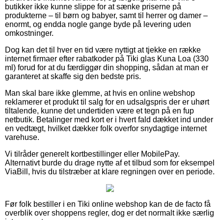
butikker ikke kunne slippe for at sænke priserne på
produkterne – til børn og babyer, samt til herrer og damer –
enormt, og endda nogle gange byde på levering uden
omkostninger.
Dog kan det til hver en tid være nyttigt at tjekke en række
internet firmaer efter rabatkoder på Tiki glas Kuna Loa (330
ml) forud for at du færdiggør din shopping, sådan at man er
garanteret at skaffe sig den bedste pris.
Man skal bare ikke glemme, at hvis en online webshop
reklamerer et produkt til salg for en udsalgspris der er uhørt
tiltalende, kunne det undertiden være et tegn på en fup
netbutik. Betalinger med kort er i hvert fald dækket ind under
en vedtægt, hvilket dækker folk overfor snydagtige internet
varehuse.
Vi tilråder generelt kortbestillinger eller MobilePay.
Alternativt burde du drage nytte af et tilbud som for eksempel
ViaBill, hvis du tilstræber at klare regningen over en periode.
Før folk bestiller i en Tiki online webshop kan de de facto få
overblik over shoppens regler, dog er det normalt ikke særlig