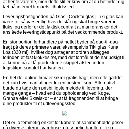
at hente varerne, men dette stiller krav om at du befinder dig
tæt på internet firmaets tilholdssted.
Leveringshastigheden på Glas | Cocktailglas | Tiki glas kan
være ret så væsentlig hvis du står og skal bruge varerne
fluks, og derfor er det faktisk centralt at man gransker det
anslåede leveringstidspunkt på det vedkommende produkt.
En stor portion forhandlere på nettet byder på dag-til-dag
fragt på deres primære varer, eksempelvis Tiki glas Kuna
Loa (330 ml), hvilket dog antager at ordren aflægges
forinden et fast klokkeslæt, med det formål at de har udsigt til
at kunne nå at få produkterne skippet afsted inden
logistikpersonalet har fyraften.
En hel del online firmaer sikrer gratis fragt, men ofte gælder
det kun hvis man aftager for en bestemt sum. Alternativt
burde du tage den prisbilligste metode til levering, der
mange gange – hvad end du opholder sig ved Køge,
Grenaa eller Skælskør – er at få fragtmanden til at bringe
dine produkter til et udleveringssted.
Det er jo temmelig enkelt for købere at sammenholde priser
på diverse internet varehuse, og følgelig har flere Tiki e-