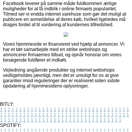
Facebook leverer på samme måde fuldkommen ærlige
muligheder for at få indblik i online firmaets popularitet.
Tilmed ser vi endda internet varehuse som gør det muligt at
publicere en anmeldelse af deres køb, hvilket ligeledes må
drages fordel af til vurdering af kundernes tilfredshed.
Vores hjemmeside er finansieret ved hjælp af annoncer. Vi
har et tæt samarbejde med en stribe webshops og
annoncerer firmaernes tilbud, og opnår honorar om vores
besøgende fuldfører et indkøb.
Vejledning angående produkter og internet webshops
vedligeholdes jævnligt, men det er umuligt for os at give
garantier imod reguleringer der er realiseret siden sidste
opdatering af hjemmesidens oplysninger.
BITLY:
1
1
1
1
1
1
1
1
1
1
1
1
1
1
1
1
1
1
1
1
1
1
1
1
1
1
1
1
1
1
1
1
1
1
1
1
1
1
1
1
1
1
1
1
1
1
1
1
1
1
1
1
1
1
1
1
1
1
1
1
1
1
1
1
1
1
1
1
1
1
1
1
1
1
1
1
1
1
1
1
1
1
1
1
1
1
1
1
1
1
1
1
1
1
1
1
1
1
1
1
SPOTIFY:
1
1
1
1
1
1
1
1
1
1
1
1
1
1
1
1
1
1
1
1
1
1
1
1
1
1
1
1
1
1
1
1
1
1