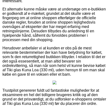
interessant.
Et alternativ kunne måske være at undersøge om e-butikken
er godkendt af e-mærket, grundet at det skulle være et
fingerpeg om at online shoppen efterfølger de officielle
danske regler, foruden at online shoppen lejlighedsvis
overvåges af eksperter der har meget erfaring med
retningslinjerne. Desuden tilbydes du anledning til en
hjælpende hånd, såfremt du forvoldes problemer i
processen med din shopping.
Herudover anbefaler vi at kunden er obs på de mest
relevante bestemmelser der kan have betydning for købet,
som fx den returrettighed butikken tilbyder. I relation til det er
det også essesentielt, at man altid bevarer sin
ordrekvittering, så man når som helst vil kunne bevise købet
af Tiki glas Kuna Loa (330 ml), uden hensyn til om man skal
købe en gave til en voksen eller et barn.
Trustpilot genererer fuldt ud fantastiske muligheder for at
eksaminere en hel del tidligere brugeres kritik og af den
grund er det prisværdigt, at du udforsker e-shoppens omtaler
af Tiki glas Kuna Loa (330 ml) før du placerer din ordre.