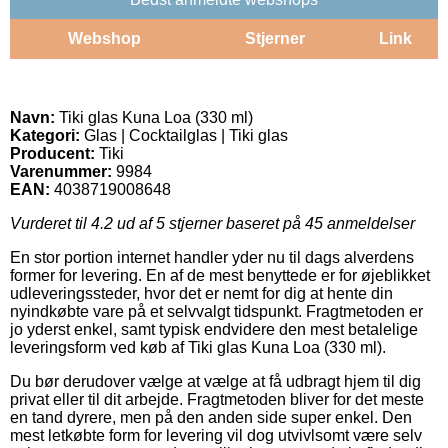
Webshop
Stjerner
Link
Navn:
Tiki glas Kuna Loa (330 ml)
Kategori:
Glas | Cocktailglas | Tiki glas
Producent:
Tiki
Varenummer:
9984
EAN:
4038719008648
Vurderet til
4.2
ud af 5 stjerner baseret på
45
anmeldelser
En stor portion internet handler yder nu til dags alverdens
former for levering. En af de mest benyttede er for øjeblikket
udleveringssteder, hvor det er nemt for dig at hente din
nyindkøbte vare på et selvvalgt tidspunkt. Fragtmetoden er
jo yderst enkel, samt typisk endvidere den mest betalelige
leveringsform ved køb af Tiki glas Kuna Loa (330 ml).
Du bør derudover vælge at vælge at få udbragt hjem til dig
privat eller til dit arbejde. Fragtmetoden bliver for det meste
en tand dyrere, men på den anden side super enkel. Den
mest letkøbte form for levering vil dog utvivlsomt være selv