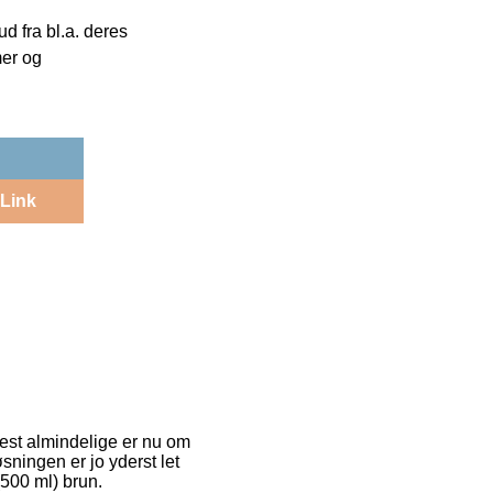
 fra bl.a. deres
mer og
Link
mest almindelige er nu om
sningen er jo yderst let
(500 ml) brun.