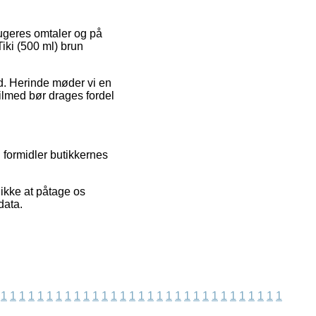
rugeres omtaler og på
Tiki (500 ml) brun
ed. Herinde møder vi en
ilmed bør drages fordel
 formidler butikkernes
 ikke at påtage os
data.
1
1
1
1
1
1
1
1
1
1
1
1
1
1
1
1
1
1
1
1
1
1
1
1
1
1
1
1
1
1
1