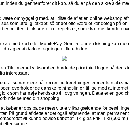
 brun inden du gennemfører dit køb, så du er på den sikre side m
 være omhyggelig med, at i tilfælde af at en online webshop a
an ses som utrolig letkøbt, så er det ofte være et kendetegn på en
ort er imidlertid inkluderet i et regelsæt, som skærmer kunden ov
for køb med kort eller MobilePay. Som en anden løsning kan du ov
t du agter at dække regningen i flere bidder.
å en Tiki internet virksomhed burde de principielt kigge på dens f
lig interessant.
ære at se nærmere på om online forretningen er medlem af e-mærk
ppen overholder de danske retningslinjer, tillige med at interne
olk som har nøje kendskab til lovgivningen. Dette er en god c
 forbindelse med din shopping.
t køber er obs på de mest vitale vilkår gældende for bestillinge
ytter. På grund af dette er det også afgørende, at man permanent
remadrettet vil kunne bevise købet af Tiki glas Friki Tiki (500 ml
d eller kvinde.