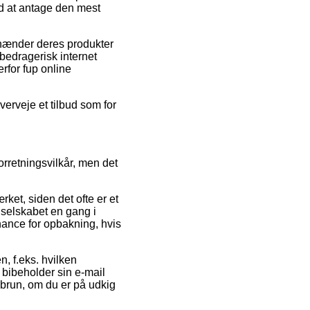
ed at antage den mest
fhænder deres produkter
 bedragerisk internet
erfor fup online
erveje et tilbud som for
orretningsvilkår, men det
et, siden det ofte er et
t selskabet en gang i
hance for opbakning, hvis
n, f.eks. hvilken
 bibeholder sin e-mail
) brun, om du er på udkig