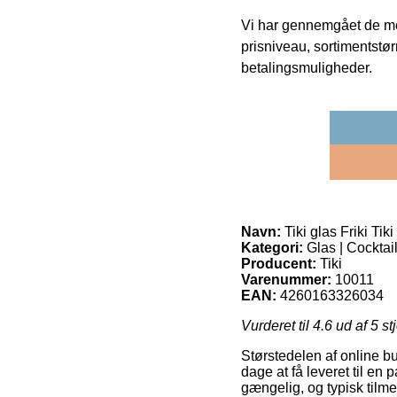
Vi har gennemgået de mes
prisniveau, sortimentstø
betalingsmuligheder.
Navn:
Tiki glas Friki Tik
Kategori:
Glas | Cocktail
Producent:
Tiki
Varenummer:
10011
EAN:
4260163326034
Vurderet til
4.6
ud af 5 st
Størstedelen af online b
dage at få leveret til en
gængelig, og typisk tilme