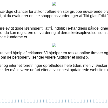
troværdige chancer for at kontrollere en stor gruppe nuværende b
t, at du evaluerer online shoppens vurderinger af Tiki glas Friki 
e evigt gode løsninger til at få indblik i e-handlens pålideligh
or du kan registrere en vurdering af deres købsoplevelse, som t
lade kunderne er.
et ved hjælp af reklamer. Vi hjælper en række online firmaer og
g om de personer vi sender videre fuldfører et indkøb.
 og internet forretninger opretholdes hele tiden, men vi ønsker
er der måtte være udført efter at vi senest opdaterede websitets 
1
1
1
1
1
1
1
1
1
1
1
1
1
1
1
1
1
1
1
1
1
1
1
1
1
1
1
1
1
1
1
1
1
1
1