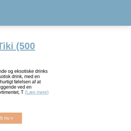
Tiki (500
nde og eksotiske drinks
otisk drink, med en
urtigt følelsen af at
tliggende ved en
ortimentet, T
(Læs mere)
b nu »