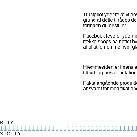
Trustpilot yder relativt 
grund af dette tilrådes de
forinden du bestiller.
Facebook leverer ydermer
række shops på nettet hv
af til at fornemme hvor g
Hjemmesiden er finansier
tilbud, og høster betalin
Fakta angående produkter
ansvaret for modifikation
BITLY:
1
1
1
1
1
1
1
1
1
1
1
1
1
1
1
1
1
1
1
1
1
1
1
1
1
1
1
1
1
1
1
1
1
1
SPOTIFY: