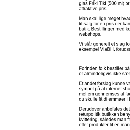
glas Friki Tiki (500 ml)
attraktive pris.
Man skal lige meget hvad
til salg for en pris der k
butik. Bestillinger med k
webshops.
Vi slår generelt et slag 
eksempel ViaBill, forudsa
Forinden folk bestiller p
er almindeligvis ikke sær
Et andet forslag kunne v
sympol på at internet sho
mellem gennemses af fagf
du skulle få dilemmaer i
Derudover anbefales det a
returpolitik butikken ben
kvittering, således man f
efter produkter til en man