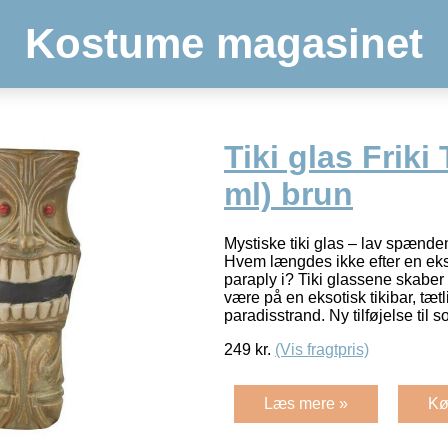
Kostume magasinet
Tiki glas Friki 
ml) brun
Mystiske tiki glas – lav spænde
Hvem længdes ikke efter en eks
paraply i? Tiki glassene skaber h
være på en eksotisk tikibar, tæ
paradisstrand. Ny tilføjelse til s
249
kr.
(Vis fragtpris)
Læs mere »
Kø