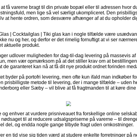
 få varerne bragt til din private bopæl eller til adressen hvor d
stningsfuld, men lige så vel særligt ukompliceret. Den prisbilligs
elv at hente ordren, som desværre afhænger af at du opholder dig 
las | Cocktailglas | Tiki glas kan i nogle tilfælde være usædvan
kke nu og her, og derfor er det rimelig fornuftigt at vi ser nærme
t aktuelle produkt.
inger udlover muligheden for dag-til-dag levering på massevis af
brun, men vær opmærksom på at det stiller krav om at bestillingen
t de garanteret kan nå at få dit nye produkt ordnet forinden med
et byder på portofri levering, men ofte kun ifald man indkøber for
 prisbilligste metode til levering, der i mange tilfælde – uden h
rborg eller Sæby – vil blive at få fragtmanden til at køre dine 
alle og enhver at vurdere prisniveauet fra forskellige online sels
g nødsaget til at reducere udsalgspriserne på varerne – til drenge
 hel del, og endda nogle gange tilbyde fragt uden omkostninger.
er en tid vise sig tiden værd at studere enkelte forretninger på net