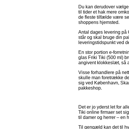
Du kan derudover vælge at
til tider et hak mere omko
de fleste tilfælde være s
shoppens hjemsted.
Antal dages levering på G
står og skal bruge din pa
leveringstidspunkt ved de
En stor portion e-forretn
glas Friki Tiki (500 ml) 
angivent klokkeslæt, så a
Visse forhandlere på nett
skulle man foretrække den
sig ved København, Skande
pakkeshop.
Det er jo yderst let for 
Tiki online firmaer set si
til damer og herrer – en
Til gengæld kan det til hv