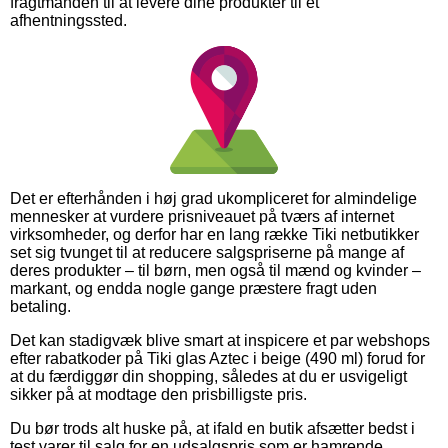
fragtmanden til at levere dine produkter til et
afhentningssted.
Det er efterhånden i høj grad ukompliceret for almindelige
mennesker at vurdere prisniveauet på tværs af internet
virksomheder, og derfor har en lang række Tiki netbutikker
set sig tvunget til at reducere salgspriserne på mange af
deres produkter – til børn, men også til mænd og kvinder –
markant, og endda nogle gange præstere fragt uden
betaling.
Det kan stadigvæk blive smart at inspicere et par webshops
efter rabatkoder på Tiki glas Aztec i beige (490 ml) forud for
at du færdiggør din shopping, således at du er usvigeligt
sikker på at modtage den prisbilligste pris.
Du bør trods alt huske på, at ifald en butik afsætter bedst i
test varer til salg for en udsalgspris som er hamrende