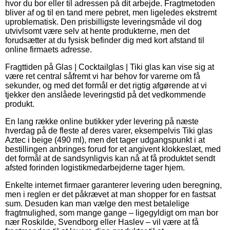
hvor du bor eller til adressen på dit arbejde. Fragtmetoden
bliver af og til en tand mere pebret, men ligeledes ekstremt
uproblematisk. Den prisbilligste leveringsmåde vil dog
utvivlsomt være selv at hente produkterne, men det
forudsætter at du fysisk befinder dig med kort afstand til
online firmaets adresse.
Fragttiden på Glas | Cocktailglas | Tiki glas kan vise sig at
være ret central såfremt vi har behov for varerne om få
sekunder, og med det formål er det rigtig afgørende at vi
tjekker den anslåede leveringstid på det vedkommende
produkt.
En lang række online butikker yder levering på næste
hverdag på de fleste af deres varer, eksempelvis Tiki glas
Aztec i beige (490 ml), men det tager udgangspunkt i at
bestillingen anbringes forud for et angivent klokkeslæt, med
det formål at de sandsynligvis kan nå at få produktet sendt
afsted forinden logistikmedarbejderne tager hjem.
Enkelte internet firmaer garanterer levering uden beregning,
men i reglen er det påkrævet at man shopper for en fastsat
sum. Desuden kan man vælge den mest betalelige
fragtmulighed, som mange gange – ligegyldigt om man bor
nær Roskilde, Svendborg eller Haslev – vil være at få