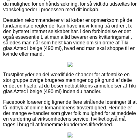
du mulighed for en håndsrækning, for så vidt du udsættes for
vanskeligheder i processen med dit indkøb.
Desuden rekommanderer vi at køber er opmærksom på de
fundamentale regler der kan have indvirkning på ordren, fx
den bytteret internet selskabet har. I den forbindelse er det
også essesentielt, at man altid bevarer ens kvitteringsmail,
således man når som helst kan vidne om sin ordre af Tiki
glas Aztec i beige (490 ml), hvad end man skal shoppe til en
kvinde eller mand.
Trustpilot yder en del værdifulde chancer for at fortolke en
stor gruppe øvrige brugeres meninger og på grund af dette
er det en hjælp, at du beser netbutikkens anmeldelser af Tiki
glas Aztec i beige (490 ml) inden du handler.
Facebook forærer dig lignende flere strålende løsninger til at
få indtryk af online forhandlerens troværdighed. Herinde er
der mange e-handler som giver folk mulighed for at meddele
en vurdering af virksomhedens service, hvilket også må
tages i brug til at fornemme kundernes tilfredshed.