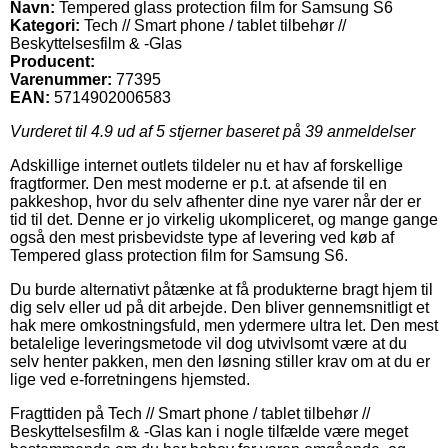
Navn:
Tempered glass protection film for Samsung S6
Kategori:
Tech // Smart phone / tablet tilbehør //
Beskyttelsesfilm & -Glas
Producent:
Varenummer:
77395
EAN:
5714902006583
Vurderet til
4.9
ud af 5 stjerner baseret på
39
anmeldelser
Adskillige internet outlets tildeler nu et hav af forskellige
fragtformer. Den mest moderne er p.t. at afsende til en
pakkeshop, hvor du selv afhenter dine nye varer når der er
tid til det. Denne er jo virkelig ukompliceret, og mange gange
også den mest prisbevidste type af levering ved køb af
Tempered glass protection film for Samsung S6.
Du burde alternativt påtænke at få produkterne bragt hjem til
dig selv eller ud på dit arbejde. Den bliver gennemsnitligt et
hak mere omkostningsfuld, men ydermere ultra let. Den mest
betalelige leveringsmetode vil dog utvivlsomt være at du
selv henter pakken, men den løsning stiller krav om at du er
lige ved e-forretningens hjemsted.
Fragttiden på Tech // Smart phone / tablet tilbehør //
Beskyttelsesfilm & -Glas kan i nogle tilfælde være meget