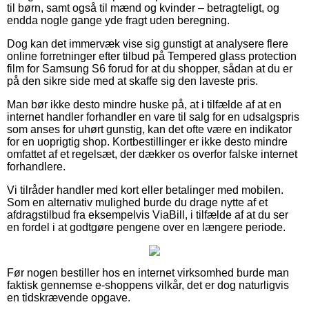
til børn, samt også til mænd og kvinder – betragteligt, og
endda nogle gange yde fragt uden beregning.
Dog kan det immervæk vise sig gunstigt at analysere flere
online forretninger efter tilbud på Tempered glass protection
film for Samsung S6 forud for at du shopper, sådan at du er
på den sikre side med at skaffe sig den laveste pris.
Man bør ikke desto mindre huske på, at i tilfælde af at en
internet handler forhandler en vare til salg for en udsalgspris
som anses for uhørt gunstig, kan det ofte være en indikator
for en uoprigtig shop. Kortbestillinger er ikke desto mindre
omfattet af et regelsæt, der dækker os overfor falske internet
forhandlere.
Vi tilråder handler med kort eller betalinger med mobilen.
Som en alternativ mulighed burde du drage nytte af et
afdragstilbud fra eksempelvis ViaBill, i tilfælde af at du ser
en fordel i at godtgøre pengene over en længere periode.
Før nogen bestiller hos en internet virksomhed burde man
faktisk gennemse e-shoppens vilkår, det er dog naturligvis
en tidskrævende opgave.