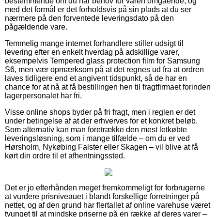
bestemmende om du har behov for varen omgående, og
med det formål er det forholdsvis på sin plads at du ser
nærmere på den forventede leveringsdato på den
pågældende vare.
Temmelig mange internet forhandlere stiller udsigt til
levering efter en enkelt hverdag på adskillige varer,
eksempelvis Tempered glass protection film for Samsung
S6, men vær opmærksom på at det regnes ud fra at ordren
laves tidligere end et angivent tidspunkt, så de har en
chance for at nå at få bestillingen hen til fragtfirmaet forinden
lagerpersonalet har fri.
Visse online shops byder på fri fragt, men i reglen er det
under betingelse af at der erhverves for et konkret beløb.
Som alternativ kan man foretrække den mest letkøbte
leveringsløsning, som i mange tilfælde – om du er ved
Hørsholm, Nykøbing Falster eller Skagen – vil blive at få
kørt din ordre til et afhentningssted.
Det er jo efterhånden meget fremkommeligt for forbrugerne
at vurdere prisniveauet i blandt forskellige forretninger på
nettet, og af den grund har flertallet af online varehuse været
tvunget til at mindske priserne på en række af deres varer –