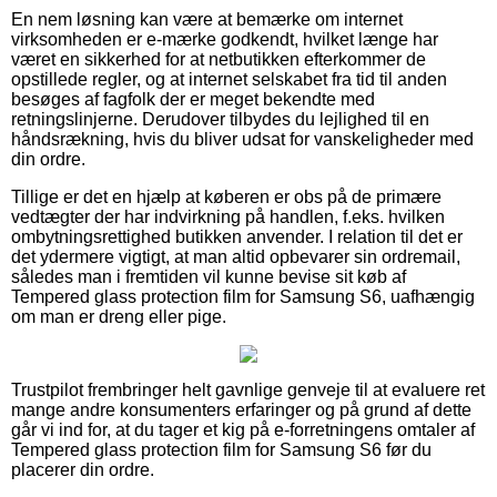
En nem løsning kan være at bemærke om internet
virksomheden er e-mærke godkendt, hvilket længe har
været en sikkerhed for at netbutikken efterkommer de
opstillede regler, og at internet selskabet fra tid til anden
besøges af fagfolk der er meget bekendte med
retningslinjerne. Derudover tilbydes du lejlighed til en
håndsrækning, hvis du bliver udsat for vanskeligheder med
din ordre.
Tillige er det en hjælp at køberen er obs på de primære
vedtægter der har indvirkning på handlen, f.eks. hvilken
ombytningsrettighed butikken anvender. I relation til det er
det ydermere vigtigt, at man altid opbevarer sin ordremail,
således man i fremtiden vil kunne bevise sit køb af
Tempered glass protection film for Samsung S6, uafhængig
om man er dreng eller pige.
Trustpilot frembringer helt gavnlige genveje til at evaluere ret
mange andre konsumenters erfaringer og på grund af dette
går vi ind for, at du tager et kig på e-forretningens omtaler af
Tempered glass protection film for Samsung S6 før du
placerer din ordre.