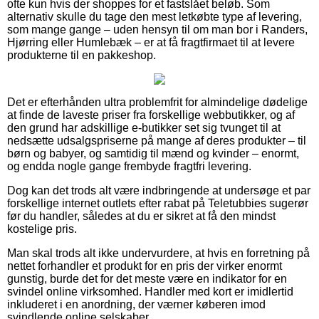
ofte kun hvis der shoppes for et fastslået beløb. Som
alternativ skulle du tage den mest letkøbte type af levering,
som mange gange – uden hensyn til om man bor i Randers,
Hjørring eller Humlebæk – er at få fragtfirmaet til at levere
produkterne til en pakkeshop.
Det er efterhånden ultra problemfrit for almindelige dødelige
at finde de laveste priser fra forskellige webbutikker, og af
den grund har adskillige e-butikker set sig tvunget til at
nedsætte udsalgspriserne på mange af deres produkter – til
børn og babyer, og samtidig til mænd og kvinder – enormt,
og endda nogle gange frembyde fragtfri levering.
Dog kan det trods alt være indbringende at undersøge et par
forskellige internet outlets efter rabat på Teletubbies sugerør
før du handler, således at du er sikret at få den mindst
kostelige pris.
Man skal trods alt ikke undervurdere, at hvis en forretning på
nettet forhandler et produkt for en pris der virker enormt
gunstig, burde det for det meste være en indikator for en
svindel online virksomhed. Handler med kort er imidlertid
inkluderet i en anordning, der værner køberen imod
svindlende online selskaber.