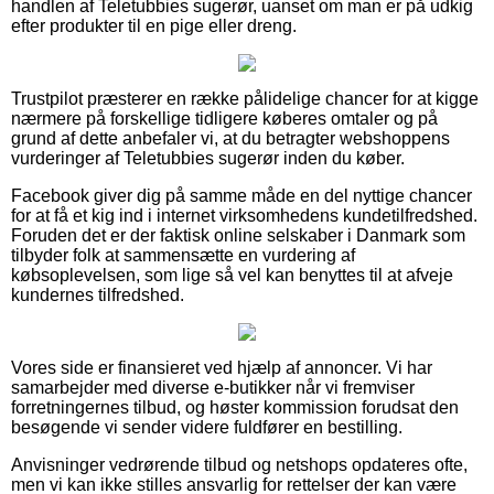
handlen af Teletubbies sugerør, uanset om man er på udkig
efter produkter til en pige eller dreng.
Trustpilot præsterer en række pålidelige chancer for at kigge
nærmere på forskellige tidligere køberes omtaler og på
grund af dette anbefaler vi, at du betragter webshoppens
vurderinger af Teletubbies sugerør inden du køber.
Facebook giver dig på samme måde en del nyttige chancer
for at få et kig ind i internet virksomhedens kundetilfredshed.
Foruden det er der faktisk online selskaber i Danmark som
tilbyder folk at sammensætte en vurdering af
købsoplevelsen, som lige så vel kan benyttes til at afveje
kundernes tilfredshed.
Vores side er finansieret ved hjælp af annoncer. Vi har
samarbejder med diverse e-butikker når vi fremviser
forretningernes tilbud, og høster kommission forudsat den
besøgende vi sender videre fuldfører en bestilling.
Anvisninger vedrørende tilbud og netshops opdateres ofte,
men vi kan ikke stilles ansvarlig for rettelser der kan være