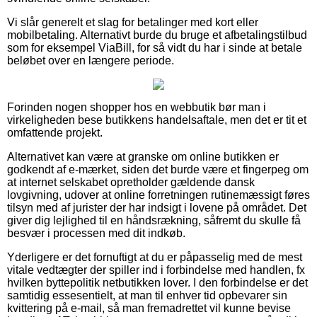
Vi slår generelt et slag for betalinger med kort eller
mobilbetaling. Alternativt burde du bruge et afbetalingstilbud
som for eksempel ViaBill, for så vidt du har i sinde at betale
beløbet over en længere periode.
Forinden nogen shopper hos en webbutik bør man i
virkeligheden bese butikkens handelsaftale, men det er tit et
omfattende projekt.
Alternativet kan være at granske om online butikken er
godkendt af e-mærket, siden det burde være et fingerpeg om
at internet selskabet opretholder gældende dansk
lovgivning, udover at online forretningen rutinemæssigt føres
tilsyn med af jurister der har indsigt i lovene på området. Det
giver dig lejlighed til en håndsrækning, såfremt du skulle få
besvær i processen med dit indkøb.
Yderligere er det fornuftigt at du er påpasselig med de mest
vitale vedtægter der spiller ind i forbindelse med handlen, fx
hvilken byttepolitik netbutikken lover. I den forbindelse er det
samtidig essesentielt, at man til enhver tid opbevarer sin
kvittering på e-mail, så man fremadrettet vil kunne bevise