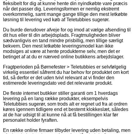
fleksibelt for dig at kunne hente din nyindkøbte vare præcis
når det passer dig. Leveringsformen er nemlig ekstremt
overkommelig, samt mange gange tillige den mest letkøbte
løsning til levering ved køb af Teletubbies sugerør.
Du burde derudover afveje for og imod at vælge afsending til
dit hus eller til din arbejdsplads. Fragtmuligheden bliver
sædvanligvis en tand mindre prisbillig, men tillige særligt
bekvem. Den mest letkøbte leveringsmodel kan ikke
modsiges at være at hente produkterne selv, men det er
betinget af at du er nærved online butikkens arbejdslager.
Fragtperioden på Børnefester > Teletubbies er selvfølgelig
virkelig essentiel såfremt du har behov for produktet om kort
tid, så derfor er det uden tvivl relevant at vi finder den
estimerede leveringsdato ved det relevante produkt.
De fleste internet butikker stiller garanti om 1 hverdags
levering på en lang række produkter, eksempelvis
Teletubbies sugerør, som trods alt er regnet ud fra at ordren
køres igennem tidligere end et bestemt klokkeslæt, således
at de har udsigt til at kunne nå at få bestillingen klar før
personalet holder fyraften.
En række online firmaer tilbyder levering uden betaling, men