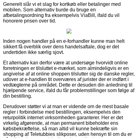
Generelt slår vi et slag for kortkøb eller betalinger med
mobilen. Som alternativ burde du bruge en
afbetalingsordning fra eksempelvis ViaBill, ifald du vil
honorere prisen over tid.
Inden nogen handler på en e-forhandler kunne man helt
sikkert få overblik over dens handelsaftale, dog er det
undertiden ikke særlig sjovt.
Et alternativ kan derfor være at undersøge hvorvidt online
forretningen er tilsluttet e-mærket, som almindeligvis er en
angivelse af at online shoppen tilslutter sig de danske regler,
udover at e-handlen tit overværes af jurister der er indført i
vedtægterne på området. Dette er desuden din anledning til
hjælpende service, ifald du får problemstillinger som følge af
din bestilling.
Derudover støtter vi at man er vidende om de mest basale
regler i forbindelse med bestillingen, eksempelvis den
returpolitik internet virksomheden garanterer. Her er det
virkelig afgørende, at man permanent bibeholder ens
købsbekræftelse, så man altid vil kunne bekræfte sin
shopping af Teletubbies slikposer, uden hensyn til om du er