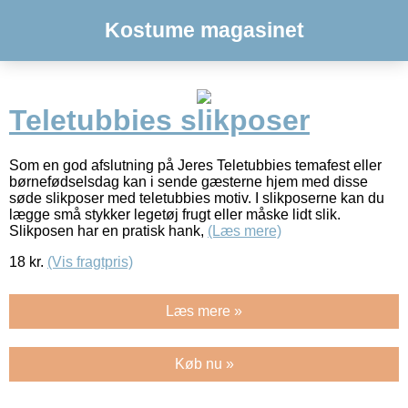
Kostume magasinet
Teletubbies slikposer
Som en god afslutning på Jeres Teletubbies temafest eller
børnefødselsdag kan i sende gæsterne hjem med disse
søde slikposer med teletubbies motiv. I slikposerne kan du
lægge små stykker legetøj frugt eller måske lidt slik.
Slikposen har en pratisk hank,
(Læs mere)
18
kr.
(Vis fragtpris)
Læs mere »
Køb nu »