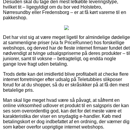
Desuden skal du tage den mest letkøbte leveringstype,
hvilket tit – ligegyldigt om du bor ved Holstebro,
Nørresundby eller Fredensborg – er at få kørt varerne til en
pakkeshop.
Det har vist sig at være meget ligetil for almindelige dødelige
at sammenligne priser (via fx PriceRunner) hos forskellige
webshops, og derved har de fleste internet firmaer fundet det
nødvendigt at tvinge udsalgspriserne på deres produkter – til
juniorer, samt til voksne – betragteligt, og endda nogle
gange love fragt uden betaling.
Trods dette kan det imidlertid blive profitabelt at checke flere
internet forretninger efter udsalg på Teletubbies slikposer
forud for at du shopper, så du er skråsikker på at få den mest
betalelige pris.
Man skal lige meget hvad være så påvagt, at såfremt en
online virksomhed udlover et produkt til en salgspris der kan
ses som overordentlig god, kan det for det meste være et
karakteristika der viser en snydagtig e-handler. Køb med
betalingskort er dog indbefattet af en ordning, der værner dig
som køber overfor uoprigtige internet webshops.