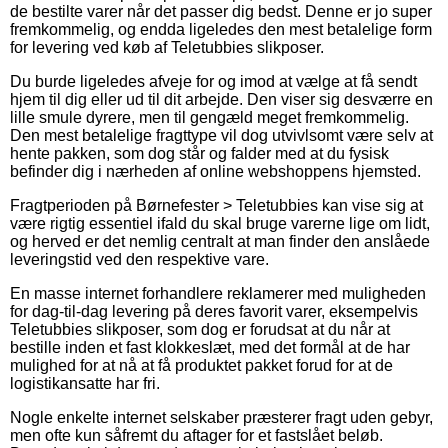
de bestilte varer når det passer dig bedst. Denne er jo super
fremkommelig, og endda ligeledes den mest betalelige form
for levering ved køb af Teletubbies slikposer.
Du burde ligeledes afveje for og imod at vælge at få sendt
hjem til dig eller ud til dit arbejde. Den viser sig desværre en
lille smule dyrere, men til gengæld meget fremkommelig.
Den mest betalelige fragttype vil dog utvivlsomt være selv at
hente pakken, som dog står og falder med at du fysisk
befinder dig i nærheden af online webshoppens hjemsted.
Fragtperioden på Børnefester > Teletubbies kan vise sig at
være rigtig essentiel ifald du skal bruge varerne lige om lidt,
og herved er det nemlig centralt at man finder den anslåede
leveringstid ved den respektive vare.
En masse internet forhandlere reklamerer med muligheden
for dag-til-dag levering på deres favorit varer, eksempelvis
Teletubbies slikposer, som dog er forudsat at du når at
bestille inden et fast klokkeslæt, med det formål at de har
mulighed for at nå at få produktet pakket forud for at de
logistikansatte har fri.
Nogle enkelte internet selskaber præsterer fragt uden gebyr,
men ofte kun såfremt du aftager for et fastslået beløb.