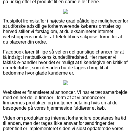
på udkig efter et produkt til en dame eller herre.
Trustpilot fremskaffer i højeste grad pålidelige muligheder for
at udforske adskillige forhenværende køberes omtaler og
herved stiller vi forslag om, at du eksaminerer internet
webshoppens omtaler af Teletubbies slikposer forud for at
du placerer din ordre.
Facebook fører til lige så vel en del gunstige chancer for at
få indsigt i netbutikkens kundetilfredshed. Her møder vi
faktisk e-handler hvor det er muligt at tilkendegive en kritik af
ordreforløbet, som desuden burde tages i brug til at
bedømme hvor glade kunderne er.
Websitet er finansieret af annoncer. Vi har et tæt samarbejde
med en hel del e-firmaer i form af at vi annoncerer
firmaernes produkter, og indtjener betaling hvis en af de
besøgende på vores hjemmeside fuldfører et køb.
Viden om produkter og internet forhandlere opdateres fra tid
til anden, men der tages ikke ansvar for ændringer der
potentielt er implementeret siden vi sidst opdaterede vores