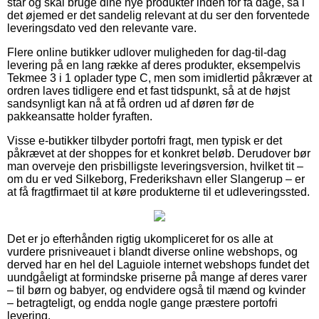
står og skal bruge dine nye produkter inden for få dage, så i
det øjemed er det sandelig relevant at du ser den forventede
leveringsdato ved den relevante vare.
Flere online butikker udlover muligheden for dag-til-dag
levering på en lang række af deres produkter, eksempelvis
Tekmee 3 i 1 oplader type C, men som imidlertid påkræver at
ordren laves tidligere end et fast tidspunkt, så at de højst
sandsynligt kan nå at få ordren ud af døren før de
pakkeansatte holder fyraften.
Visse e-butikker tilbyder portofri fragt, men typisk er det
påkrævet at der shoppes for et konkret beløb. Derudover bør
man overveje den prisbilligste leveringsversion, hvilket tit –
om du er ved Silkeborg, Frederikshavn eller Slangerup – er
at få fragtfirmaet til at køre produkterne til et udleveringssted.
Det er jo efterhånden rigtig ukompliceret for os alle at
vurdere prisniveauet i blandt diverse online webshops, og
derved har en hel del Laguiole internet webshops fundet det
uundgåeligt at formindske priserne på mange af deres varer
– til børn og babyer, og endvidere også til mænd og kvinder
– betragteligt, og endda nogle gange præstere portofri
levering.