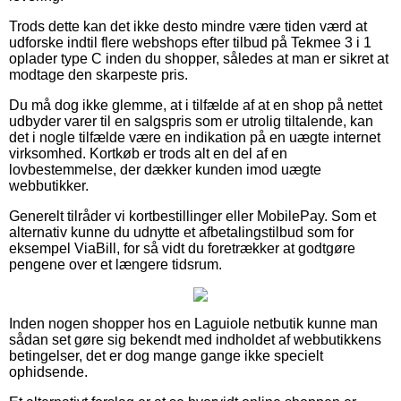
Trods dette kan det ikke desto mindre være tiden værd at
udforske indtil flere webshops efter tilbud på Tekmee 3 i 1
oplader type C inden du shopper, således at man er sikret at
modtage den skarpeste pris.
Du må dog ikke glemme, at i tilfælde af at en shop på nettet
udbyder varer til en salgspris som er utrolig tiltalende, kan
det i nogle tilfælde være en indikation på en uægte internet
virksomhed. Kortkøb er trods alt en del af en
lovbestemmelse, der dækker kunden imod uægte
webbutikker.
Generelt tilråder vi kortbestillinger eller MobilePay. Som et
alternativ kunne du udnytte et afbetalingstilbud som for
eksempel ViaBill, for så vidt du foretrækker at godtgøre
pengene over et længere tidsrum.
Inden nogen shopper hos en Laguiole netbutik kunne man
sådan set gøre sig bekendt med indholdet af webbutikkens
betingelser, det er dog mange gange ikke specielt
ophidsende.