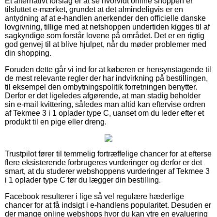
Et alternativt forslag er at se hvorvidt online shoppen er
tilsluttet e-mærket, grundet at det almindeligvis er en
antydning af at e-handlen anerkender den officielle danske
lovgivning, tillige med at netshoppen undertiden kigges til af
sagkyndige som forstår lovene på området. Det er en rigtig
god genvej til at blive hjulpet, når du møder problemer med
din shopping.
Foruden dette går vi ind for at køberen er hensynstagende til
de mest relevante regler der har indvirkning på bestillingen,
til eksempel den ombytningspolitik forretningen benytter.
Derfor er det ligeledes afgørende, at man stadig beholder
sin e-mail kvittering, således man altid kan eftervise ordren
af Tekmee 3 i 1 oplader type C, uanset om du leder efter et
produkt til en pige eller dreng.
Trustpilot fører til temmelig fortræffelige chancer for at efterse
flere eksisterende forbrugeres vurderinger og derfor er det
smart, at du studerer webshoppens vurderinger af Tekmee 3
i 1 oplader type C før du lægger din bestilling.
Facebook resulterer i lige så vel regulære hæderlige
chancer for at få indsigt i e-handlens popularitet. Desuden er
der mange online webshops hvor du kan ytre en evaluering