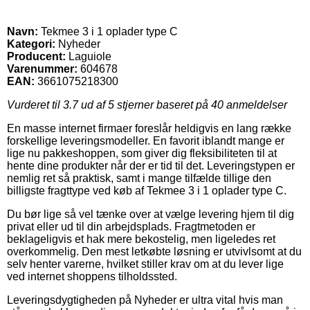
Navn:
Tekmee 3 i 1 oplader type C
Kategori:
Nyheder
Producent:
Laguiole
Varenummer:
604678
EAN:
3661075218300
Vurderet til
3.7
ud af 5 stjerner baseret på
40
anmeldelser
En masse internet firmaer foreslår heldigvis en lang række
forskellige leveringsmodeller. En favorit iblandt mange er
lige nu pakkeshoppen, som giver dig fleksibiliteten til at
hente dine produkter når der er tid til det. Leveringstypen er
nemlig ret så praktisk, samt i mange tilfælde tillige den
billigste fragttype ved køb af Tekmee 3 i 1 oplader type C.
Du bør lige så vel tænke over at vælge levering hjem til dig
privat eller ud til din arbejdsplads. Fragtmetoden er
beklageligvis et hak mere bekostelig, men ligeledes ret
overkommelig. Den mest letkøbte løsning er utvivlsomt at du
selv henter varerne, hvilket stiller krav om at du lever lige
ved internet shoppens tilholdssted.
Leveringsdygtigheden på Nyheder er ultra vital hvis man