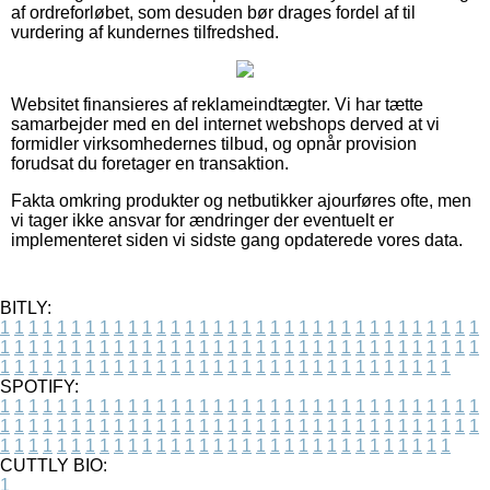
af ordreforløbet, som desuden bør drages fordel af til
vurdering af kundernes tilfredshed.
Websitet finansieres af reklameindtægter. Vi har tætte
samarbejder med en del internet webshops derved at vi
formidler virksomhedernes tilbud, og opnår provision
forudsat du foretager en transaktion.
Fakta omkring produkter og netbutikker ajourføres ofte, men
vi tager ikke ansvar for ændringer der eventuelt er
implementeret siden vi sidste gang opdaterede vores data.
BITLY:
1
1
1
1
1
1
1
1
1
1
1
1
1
1
1
1
1
1
1
1
1
1
1
1
1
1
1
1
1
1
1
1
1
1
1
1
1
1
1
1
1
1
1
1
1
1
1
1
1
1
1
1
1
1
1
1
1
1
1
1
1
1
1
1
1
1
1
1
1
1
1
1
1
1
1
1
1
1
1
1
1
1
1
1
1
1
1
1
1
1
1
1
1
1
1
1
1
1
1
1
SPOTIFY:
1
1
1
1
1
1
1
1
1
1
1
1
1
1
1
1
1
1
1
1
1
1
1
1
1
1
1
1
1
1
1
1
1
1
1
1
1
1
1
1
1
1
1
1
1
1
1
1
1
1
1
1
1
1
1
1
1
1
1
1
1
1
1
1
1
1
1
1
1
1
1
1
1
1
1
1
1
1
1
1
1
1
1
1
1
1
1
1
1
1
1
1
1
1
1
1
1
1
1
1
CUTTLY BIO:
1