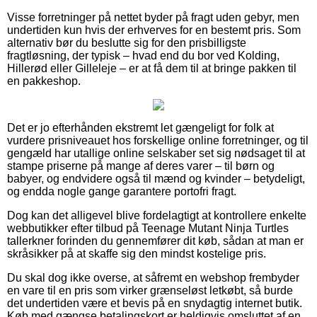
Visse forretninger på nettet byder på fragt uden gebyr, men
undertiden kun hvis der erhverves for en bestemt pris. Som
alternativ bør du beslutte sig for den prisbilligste
fragtløsning, der typisk – hvad end du bor ved Kolding,
Hillerød eller Gilleleje – er at få dem til at bringe pakken til
en pakkeshop.
Det er jo efterhånden ekstremt let gængeligt for folk at
vurdere prisniveauet hos forskellige online forretninger, og til
gengæld har utallige online selskaber set sig nødsaget til at
stampe priserne på mange af deres varer – til børn og
babyer, og endvidere også til mænd og kvinder – betydeligt,
og endda nogle gange garantere portofri fragt.
Dog kan det alligevel blive fordelagtigt at kontrollere enkelte
webbutikker efter tilbud på Teenage Mutant Ninja Turtles
tallerkner forinden du gennemfører dit køb, sådan at man er
skråsikker på at skaffe sig den mindst kostelige pris.
Du skal dog ikke overse, at såfremt en webshop frembyder
en vare til en pris som virker grænseløst letkøbt, så burde
det undertiden være et bevis på en snydagtig internet butik.
Køb med gængse betalingskort er heldigvis omsluttet af en