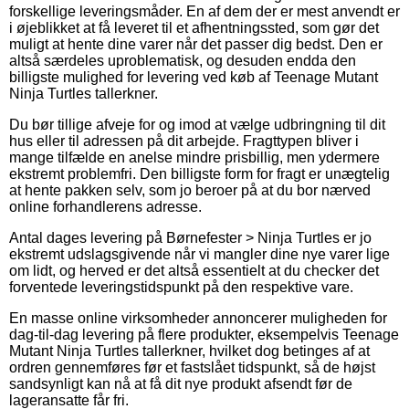
forskellige leveringsmåder. En af dem der er mest anvendt er
i øjeblikket at få leveret til et afhentningssted, som gør det
muligt at hente dine varer når det passer dig bedst. Den er
altså særdeles uproblematisk, og desuden endda den
billigste mulighed for levering ved køb af Teenage Mutant
Ninja Turtles tallerkner.
Du bør tillige afveje for og imod at vælge udbringning til dit
hus eller til adressen på dit arbejde. Fragttypen bliver i
mange tilfælde en anelse mindre prisbillig, men ydermere
ekstremt problemfri. Den billigste form for fragt er unægtelig
at hente pakken selv, som jo beroer på at du bor nærved
online forhandlerens adresse.
Antal dages levering på Børnefester > Ninja Turtles er jo
ekstremt udslagsgivende når vi mangler dine nye varer lige
om lidt, og herved er det altså essentielt at du checker det
forventede leveringstidspunkt på den respektive vare.
En masse online virksomheder annoncerer muligheden for
dag-til-dag levering på flere produkter, eksempelvis Teenage
Mutant Ninja Turtles tallerkner, hvilket dog betinges af at
ordren gennemføres før et fastslået tidspunkt, så de højst
sandsynligt kan nå at få dit nye produkt afsendt før de
lageransatte får fri.