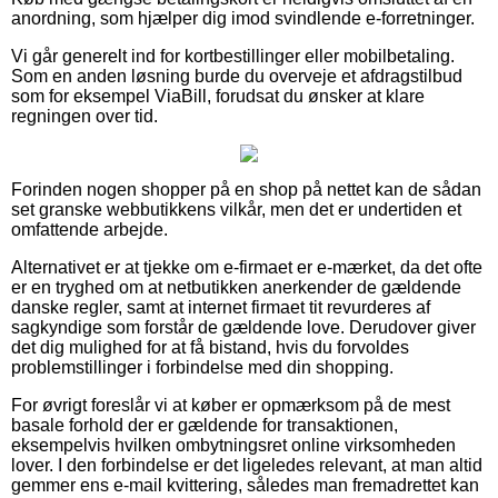
anordning, som hjælper dig imod svindlende e-forretninger.
Vi går generelt ind for kortbestillinger eller mobilbetaling.
Som en anden løsning burde du overveje et afdragstilbud
som for eksempel ViaBill, forudsat du ønsker at klare
regningen over tid.
Forinden nogen shopper på en shop på nettet kan de sådan
set granske webbutikkens vilkår, men det er undertiden et
omfattende arbejde.
Alternativet er at tjekke om e-firmaet er e-mærket, da det ofte
er en tryghed om at netbutikken anerkender de gældende
danske regler, samt at internet firmaet tit revurderes af
sagkyndige som forstår de gældende love. Derudover giver
det dig mulighed for at få bistand, hvis du forvoldes
problemstillinger i forbindelse med din shopping.
For øvrigt foreslår vi at køber er opmærksom på de mest
basale forhold der er gældende for transaktionen,
eksempelvis hvilken ombytningsret online virksomheden
lover. I den forbindelse er det ligeledes relevant, at man altid
gemmer ens e-mail kvittering, således man fremadrettet kan