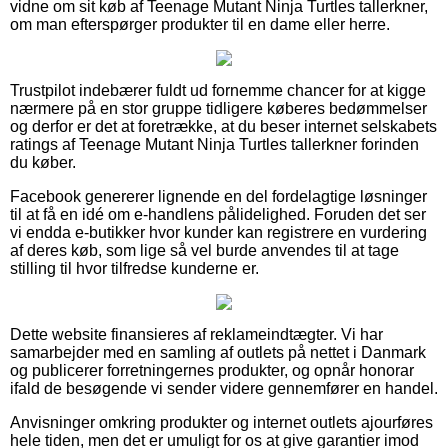
vidne om sit køb af Teenage Mutant Ninja Turtles tallerkner,
om man efterspørger produkter til en dame eller herre.
Trustpilot indebærer fuldt ud fornemme chancer for at kigge
nærmere på en stor gruppe tidligere køberes bedømmelser
og derfor er det at foretrække, at du beser internet selskabets
ratings af Teenage Mutant Ninja Turtles tallerkner forinden
du køber.
Facebook genererer lignende en del fordelagtige løsninger
til at få en idé om e-handlens pålidelighed. Foruden det ser
vi endda e-butikker hvor kunder kan registrere en vurdering
af deres køb, som lige så vel burde anvendes til at tage
stilling til hvor tilfredse kunderne er.
Dette website finansieres af reklameindtægter. Vi har
samarbejder med en samling af outlets på nettet i Danmark
og publicerer forretningernes produkter, og opnår honorar
ifald de besøgende vi sender videre gennemfører en handel.
Anvisninger omkring produkter og internet outlets ajourføres
hele tiden, men det er umuligt for os at give garantier imod