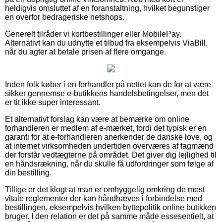
heldigvis omsluttet af en foranstaltning, hvilket begunstiger
en overfor bedrageriske netshops.
Generelt tilråder vi kortbestillinger eller MobilePay.
Alternativt kan du udnytte et tilbud fra eksempelvis ViaBill,
når du agter at betale prisen af flere omgange.
Inden folk køber i en forhandler på nettet kan de for at være
sikker gennemse e-butikkens handelsbetingelser, men det
er tit ikke super interessant.
Et alternativt forslag kan være at bemærke om online
forhandleren er medlem af e-mærket, fordi det typisk er en
garanti for at e-forhandleren anerkender de danske love, og
at internet virksomheden undertiden overværes af fagmænd
der forstår vedtægterne på området. Det giver dig lejlighed til
en håndsrækning, når du skulle få udfordringer som følge af
din bestilling.
Tillige er det klogt at man er omhyggelig omkring de mest
vitale reglementer der kan håndhæves i forbindelse med
bestillingen, eksempelvis hvilken byttepolitik online butikken
bruger. I den relation er det på samme måde essesentielt, at