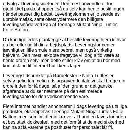
udvalg af leveringsmetoder. Den mest anvendte er for
øjeblikket pakkeshoppen, så du selv kan hente bestillingen
når det passer dig bedst. Leveringsformen er jo særdeles
uproblematisk, samt oftest ydermere den billigste
leveringsmåde ved køb af Teenage Mutant Ninja Turtles
Folie Ballon.
Du kan ligeledes planlægge at bestille levering hjem til hvor
du bor eller ud til din arbejdsplads. Leveringsformen er
jævnligt en lille smule mere pebret, men også virkelig
bekvem. Den mest letkøbte fragttype vil dog altid være at
hente ordren selv, men dette stiller krav om at du bor med
kort afstand til internet butikkens lager.
Leveringstidspunktet på Børnefester > Ninja Turtles er
selvfølgelig temmelig udslagsgivende ifald vi skal bruge din
ordre inden for få dage, så af den grund er det ganske
afgørende at du ser nærmere på den estimerede
leveringsdato for den vedkommende vare.
Flere internet handler annoncerer 1 dags levering på utallige
produkter, eksempelvis Teenage Mutant Ninja Turtles Folie
Ballon, men som imidlertid kræver at handlen laves forinden
et besluttet klokkeslæt, med det formål at de med sikkerhed
kan nå at få varerne på posthuset før personalet får fri.