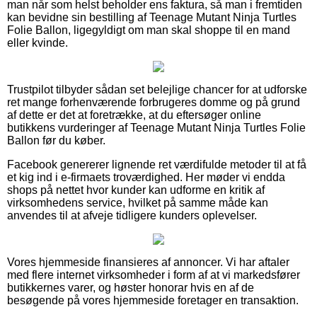
man når som helst beholder ens faktura, så man i fremtiden
kan bevidne sin bestilling af Teenage Mutant Ninja Turtles
Folie Ballon, ligegyldigt om man skal shoppe til en mand
eller kvinde.
Trustpilot tilbyder sådan set belejlige chancer for at udforske
ret mange forhenværende forbrugeres domme og på grund
af dette er det at foretrække, at du eftersøger online
butikkens vurderinger af Teenage Mutant Ninja Turtles Folie
Ballon før du køber.
Facebook genererer lignende ret værdifulde metoder til at få
et kig ind i e-firmaets troværdighed. Her møder vi endda
shops på nettet hvor kunder kan udforme en kritik af
virksomhedens service, hvilket på samme måde kan
anvendes til at afveje tidligere kunders oplevelser.
Vores hjemmeside finansieres af annoncer. Vi har aftaler
med flere internet virksomheder i form af at vi markedsfører
butikkernes varer, og høster honorar hvis en af de
besøgende på vores hjemmeside foretager en transaktion.