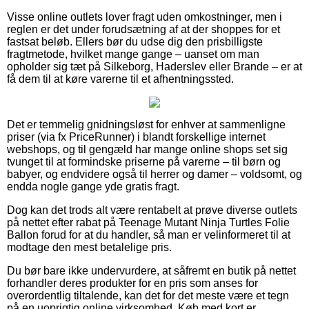
Visse online outlets lover fragt uden omkostninger, men i
reglen er det under forudsætning af at der shoppes for et
fastsat beløb. Ellers bør du udse dig den prisbilligste
fragtmetode, hvilket mange gange – uanset om man
opholder sig tæt på Silkeborg, Haderslev eller Brande – er at
få dem til at køre varerne til et afhentningssted.
Det er temmelig gnidningsløst for enhver at sammenligne
priser (via fx PriceRunner) i blandt forskellige internet
webshops, og til gengæld har mange online shops set sig
tvunget til at formindske priserne på varerne – til børn og
babyer, og endvidere også til herrer og damer – voldsomt, og
endda nogle gange yde gratis fragt.
Dog kan det trods alt være rentabelt at prøve diverse outlets
på nettet efter rabat på Teenage Mutant Ninja Turtles Folie
Ballon forud for at du handler, så man er velinformeret til at
modtage den mest betalelige pris.
Du bør bare ikke undervurdere, at såfremt en butik på nettet
forhandler deres produkter for en pris som anses for
overordentlig tiltalende, kan det for det meste være et tegn
på en uoprigtig online virksomhed. Køb med kort er