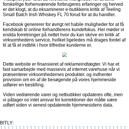
forskellige forhenværende forbrugeres erfaringer og herved
er det klogt, at du eksaminerer e-butikkens kritik af Teeling
Small Batch Irish Whiskey FL 70 forud for at du handler.
Facebook genererer for øvrigt ret habile muligheder for at få
kendskab til online forhandlerens kundefokus. Her møder vi
endda forretninger på nettet hvor du kan skrive en kritik af
virksomhedens service, hvilket ligeledes må drages fordel af
til at få et indblik i hvor tilfredse kunderne er.
Dette website er finansieret af reklameindtægter. Vi har et
fast samarbejde med massevis af internet varehuse når vi
præsenterer virksomhedernes produkter, og indhenter
provision om en af de besøgende på vores hjemmeside
udfører en bestilling.
Viden vedrørende varer og netbutikker opdateres ofte, men
vi påtager os intet ansvar for korrektioner der måtte være
udført siden vi senest opdaterede hjemmesidens data.
BITLY:
1
1
1
1
1
1
1
1
1
1
1
1
1
1
1
1
1
1
1
1
1
1
1
1
1
1
1
1
1
1
1
1
1
1