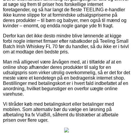
at søge sig frem til priser hos forskellige internet
foretagender, og så har langt de fleste TEELING e-handler
ikke kunne slippe for at formindske udsalgspriserne på
deres produkter – til børn og babyer, men også til mænd og
kvinder – enormt, og endda nogle gange yde fri fragt.
Derfor kan det ikke desto mindre blive lønnende at kigge
forbi nogle internet firmaer efter rabatkoder på Teeling Small
Batch Irish Whiskey FL 70 før du handler, så du ikke er i tvivl
om at modtage den bedste pris.
Man må alligevel være årvågen med, at i tilfælde af at en
online shop afhænder deres produkter til salg for en
udsalgspris som virker utrolig overkommelig, så er det for det
meste være et kendetegn på en bedragerisk internet shop.
Bestillinger med betalingskort er i hvert fald indbefattet af en
anordning, hvilket begunstiger en overfor uægte online
varehuse.
Vi tilråder køb med betalingskort eller betalinger med
mobilen. Som alternativ bør du vælge en løsning på
afbetaling fra fx ViaBill, såfremt du tilstræber at afbetale
prisen over flere uger.