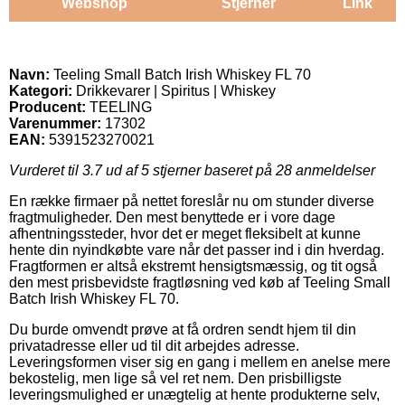
Webshop
Stjerner
Link
Navn:
Teeling Small Batch Irish Whiskey FL 70
Kategori:
Drikkevarer | Spiritus | Whiskey
Producent:
TEELING
Varenummer:
17302
EAN:
5391523270021
Vurderet til
3.7
ud af 5 stjerner baseret på
28
anmeldelser
En række firmaer på nettet foreslår nu om stunder diverse
fragtmuligheder. Den mest benyttede er i vore dage
afhentningssteder, hvor det er meget fleksibelt at kunne
hente din nyindkøbte vare når det passer ind i din hverdag.
Fragtformen er altså ekstremt hensigtsmæssig, og tit også
den mest prisbevidste fragtløsning ved køb af Teeling Small
Batch Irish Whiskey FL 70.
Du burde omvendt prøve at få ordren sendt hjem til din
privatadresse eller ud til dit arbejdes adresse.
Leveringsformen viser sig en gang i mellem en anelse mere
bekostelig, men lige så vel ret nem. Den prisbilligste
leveringsmulighed er unægtelig at hente produkterne selv,