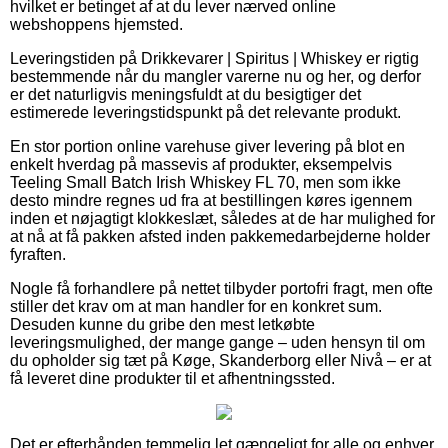
hvilket er betinget af at du lever nærved online
webshoppens hjemsted.
Leveringstiden på Drikkevarer | Spiritus | Whiskey er rigtig
bestemmende når du mangler varerne nu og her, og derfor
er det naturligvis meningsfuldt at du besigtiger det
estimerede leveringstidspunkt på det relevante produkt.
En stor portion online varehuse giver levering på blot en
enkelt hverdag på massevis af produkter, eksempelvis
Teeling Small Batch Irish Whiskey FL 70, men som ikke
desto mindre regnes ud fra at bestillingen køres igennem
inden et nøjagtigt klokkeslæt, således at de har mulighed for
at nå at få pakken afsted inden pakkemedarbejderne holder
fyraften.
Nogle få forhandlere på nettet tilbyder portofri fragt, men ofte
stiller det krav om at man handler for en konkret sum.
Desuden kunne du gribe den mest letkøbte
leveringsmulighed, der mange gange – uden hensyn til om
du opholder sig tæt på Køge, Skanderborg eller Nivå – er at
få leveret dine produkter til et afhentningssted.
Det er efterhånden temmelig let gængeligt for alle og enhver