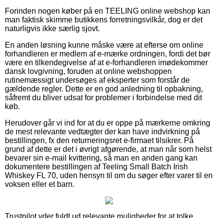
Forinden nogen køber på en TEELING online webshop kan
man faktisk skimme butikkens forretningsvilkår, dog er det
naturligvis ikke særlig sjovt.
En anden løsning kunne måske være at efterse om online
forhandleren er medlem af e-mærke ordningen, fordi det bør
være en tilkendegivelse af at e-forhandleren imødekommer
dansk lovgivning, foruden at online webshoppen
rutinemæssigt undersøges af eksperter som forstår de
gældende regler. Dette er en god anledning til opbakning,
såfremt du bliver udsat for problemer i forbindelse med dit
køb.
Herudover går vi ind for at du er oppe på mærkerne omkring
de mest relevante vedtægter der kan have indvirkning på
bestillingen, fx den returneringsret e-firmaet tilsikrer. På
grund af dette er det i øvrigt afgørende, at man når som helst
bevarer sin e-mail kvittering, så man en anden gang kan
dokumentere bestillingen af Teeling Small Batch Irish
Whiskey FL 70, uden hensyn til om du søger efter varer til en
voksen eller et barn.
Trustpilot yder fuldt ud relevante muligheder for at tolke