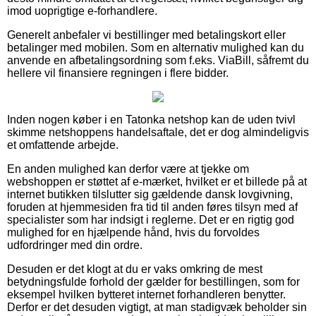
imod uoprigtige e-forhandlere.
Generelt anbefaler vi bestillinger med betalingskort eller
betalinger med mobilen. Som en alternativ mulighed kan du
anvende en afbetalingsordning som f.eks. ViaBill, såfremt du
hellere vil finansiere regningen i flere bidder.
Inden nogen køber i en Tatonka netshop kan de uden tvivl
skimme netshoppens handelsaftale, det er dog almindeligvis
et omfattende arbejde.
En anden mulighed kan derfor være at tjekke om
webshoppen er støttet af e-mærket, hvilket er et billede på at
internet butikken tilslutter sig gældende dansk lovgivning,
foruden at hjemmesiden fra tid til anden føres tilsyn med af
specialister som har indsigt i reglerne. Det er en rigtig god
mulighed for en hjælpende hånd, hvis du forvoldes
udfordringer med din ordre.
Desuden er det klogt at du er vaks omkring de mest
betydningsfulde forhold der gælder for bestillingen, som for
eksempel hvilken bytteret internet forhandleren benytter.
Derfor er det desuden vigtigt, at man stadigvæk beholder sin