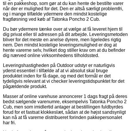
til en pakkeshop, som gør at du kan hente de bestilte varer
når der er mulighed for det. Den er altså særligt problemfri,
og i mange tilfælde ydermere den mindst kostelige
fragtløsning ved køb af Tatonka Poncho 2 Cub.
Du bør ydermere tænke over at vælge at få leveret hjem til
dig privat eller til adressen på dit arbejde. Leveringsmetoden
bliver for det meste en anelse dyrere, men ligeledes rigtig
nem. Den mindst kostelige leveringsmulighed er dog at
hente varerne selv, hvilket dog stiller krav om at du befinder
dig nærved online virksomhedens tilholdssted.
Leveringshastigheden på Outdoor udstyr er naturligvis
yderst essentiel i tilfælde af at vi absolut skal bruge
produktet inden for få dage, og med det formål er det
tydeligvis relevant at vi checker leveringstidspunktet for det
pågældende produkt.
Masser af online varehuse annoncerer 1 dags fragt på deres
bedst sælgende varenumre, eksempelvis Tatonka Poncho 2
Cub, men som imidlertid antager at bestillingen fuldbyrdes
forud for et fastsat klokkeslæt, sådan at de højst sandsynligt
kan nå at få varerne distribueret forinden pakkepersonalet
har fri.