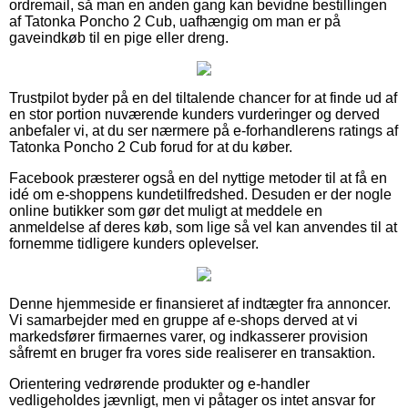
ordremail, så man en anden gang kan bevidne bestillingen
af Tatonka Poncho 2 Cub, uafhængig om man er på
gaveindkøb til en pige eller dreng.
Trustpilot byder på en del tiltalende chancer for at finde ud af
en stor portion nuværende kunders vurderinger og derved
anbefaler vi, at du ser nærmere på e-forhandlerens ratings af
Tatonka Poncho 2 Cub forud for at du køber.
Facebook præsterer også en del nyttige metoder til at få en
idé om e-shoppens kundetilfredshed. Desuden er der nogle
online butikker som gør det muligt at meddele en
anmeldelse af deres køb, som lige så vel kan anvendes til at
fornemme tidligere kunders oplevelser.
Denne hjemmeside er finansieret af indtægter fra annoncer.
Vi samarbejder med en gruppe af e-shops derved at vi
markedsfører firmaernes varer, og indkasserer provision
såfremt en bruger fra vores side realiserer en transaktion.
Orientering vedrørende produkter og e-handler
vedligeholdes jævnligt, men vi påtager os intet ansvar for