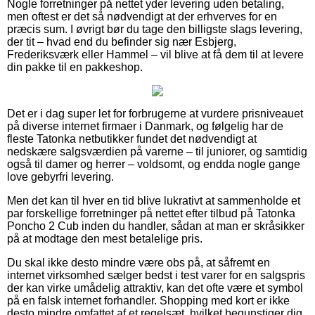
Nogle forretninger på nettet yder levering uden betaling,
men oftest er det så nødvendigt at der erhverves for en
præcis sum. I øvrigt bør du tage den billigste slags levering,
der tit – hvad end du befinder sig nær Esbjerg,
Frederiksværk eller Hammel – vil blive at få dem til at levere
din pakke til en pakkeshop.
Det er i dag super let for forbrugerne at vurdere prisniveauet
på diverse internet firmaer i Danmark, og følgelig har de
fleste Tatonka netbutikker fundet det nødvendigt at
nedskære salgsværdien på varerne – til juniorer, og samtidig
også til damer og herrer – voldsomt, og endda nogle gange
love gebyrfri levering.
Men det kan til hver en tid blive lukrativt at sammenholde et
par forskellige forretninger på nettet efter tilbud på Tatonka
Poncho 2 Cub inden du handler, sådan at man er skråsikker
på at modtage den mest betalelige pris.
Du skal ikke desto mindre være obs på, at såfremt en
internet virksomhed sælger bedst i test varer for en salgspris
der kan virke umådelig attraktiv, kan det ofte være et symbol
på en falsk internet forhandler. Shopping med kort er ikke
desto mindre omfattet af et regelsæt, hvilket begunstiger dig