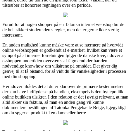
tilstræber at honorere regningen over en periode.
Forud for at nogen shopper på en Tatonka internet webshop burde
de helt sikkert studere deres regler, men det er gerne ikke særlig
interessant.
En anden mulighed kunne måske være at se nærmere på hvorvidt
online webshoppen er godkendt af e-mærket, hvilket kan være et
sympol på at internet forretningen følger de danske love, udover at
e-shoppen undertiden overværes af fagmænd der har den
nødvendige knowhow om vilkårene på området. Det giver dig
genvej til at få bistand, for så vidt du får vanskeligheder i processen
med din shopping.
Herudover tilrådes det at du er klar over de primære bestemmelser
der kan have indflydelse på handlen, eksempelvis den byttepolitik
online butikken tilsikrer. I den relation er det i øvrigt relevant, at man
altid sikrer sin faktura, så man en anden gang vil kunne
dokumentere bestillingen af Tatonka Pengebælte Beige, ligegyldigt
om du søger et produkt til en dame eller herre.