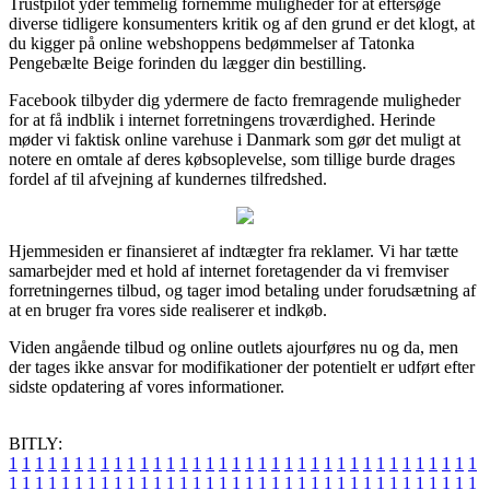
Trustpilot yder temmelig fornemme muligheder for at eftersøge
diverse tidligere konsumenters kritik og af den grund er det klogt, at
du kigger på online webshoppens bedømmelser af Tatonka
Pengebælte Beige forinden du lægger din bestilling.
Facebook tilbyder dig ydermere de facto fremragende muligheder
for at få indblik i internet forretningens troværdighed. Herinde
møder vi faktisk online varehuse i Danmark som gør det muligt at
notere en omtale af deres købsoplevelse, som tillige burde drages
fordel af til afvejning af kundernes tilfredshed.
Hjemmesiden er finansieret af indtægter fra reklamer. Vi har tætte
samarbejder med et hold af internet foretagender da vi fremviser
forretningernes tilbud, og tager imod betaling under forudsætning af
at en bruger fra vores side realiserer et indkøb.
Viden angående tilbud og online outlets ajourføres nu og da, men
der tages ikke ansvar for modifikationer der potentielt er udført efter
sidste opdatering af vores informationer.
BITLY:
1
1
1
1
1
1
1
1
1
1
1
1
1
1
1
1
1
1
1
1
1
1
1
1
1
1
1
1
1
1
1
1
1
1
1
1
1
1
1
1
1
1
1
1
1
1
1
1
1
1
1
1
1
1
1
1
1
1
1
1
1
1
1
1
1
1
1
1
1
1
1
1