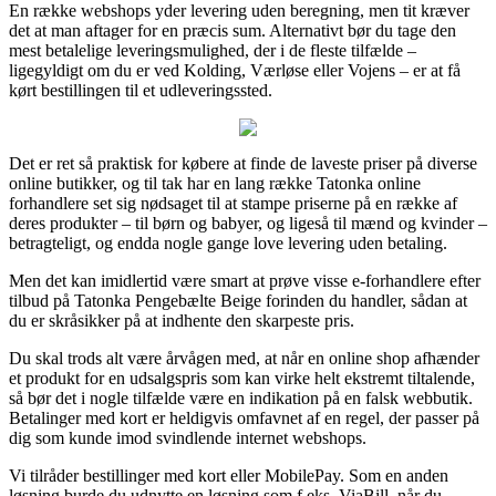
En række webshops yder levering uden beregning, men tit kræver
det at man aftager for en præcis sum. Alternativt bør du tage den
mest betalelige leveringsmulighed, der i de fleste tilfælde –
ligegyldigt om du er ved Kolding, Værløse eller Vojens – er at få
kørt bestillingen til et udleveringssted.
Det er ret så praktisk for købere at finde de laveste priser på diverse
online butikker, og til tak har en lang række Tatonka online
forhandlere set sig nødsaget til at stampe priserne på en række af
deres produkter – til børn og babyer, og ligeså til mænd og kvinder –
betragteligt, og endda nogle gange love levering uden betaling.
Men det kan imidlertid være smart at prøve visse e-forhandlere efter
tilbud på Tatonka Pengebælte Beige forinden du handler, sådan at
du er skråsikker på at indhente den skarpeste pris.
Du skal trods alt være årvågen med, at når en online shop afhænder
et produkt for en udsalgspris som kan virke helt ekstremt tiltalende,
så bør det i nogle tilfælde være en indikation på en falsk webbutik.
Betalinger med kort er heldigvis omfavnet af en regel, der passer på
dig som kunde imod svindlende internet webshops.
Vi tilråder bestillinger med kort eller MobilePay. Som en anden
løsning burde du udnytte en løsning som f.eks. ViaBill, når du