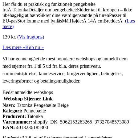
Her får du et praktisk og funktionelt pengebælte
fraÂ TatonkaDetaljer om pengebæltet:Sidder tæt til kroppen – ikke
ubehagelig at bæreSikrer dine værdigenstande på turenPasser til
EU-pasStor lomme med lynlåsMålHøjde:Â 14Â cmBredde:Â
(Læs
mere)
139
kr.
(Vis fragtpris)
Læs mere »
Køb nu »
Vi har gennemgået de mest populære webshops og anmeldt dem
med stjerner fra 1 til 5 ud fra bl.a. deres prisniveau,
sortimentstørrelse, kundeservice, brugervenlighed, betingelser,
leveringsformer og betalingsmuligheder.
Bedst anmeldte webshops
Webshop
Stjerner
Link
Navn:
Tatonka Pengebælte Beige
Kategori:
Pengebælte
Producent:
Tatonka
Varenummer:
shopify_DK_5962153263265_37327048573089
EAN:
4013236185300
Vurderet til
3.8
ud af 5 stjerner baseret på
1
anmeldelser