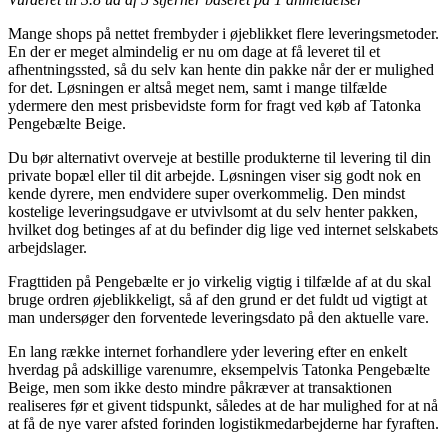
Mange shops på nettet frembyder i øjeblikket flere leveringsmetoder.
En der er meget almindelig er nu om dage at få leveret til et
afhentningssted, så du selv kan hente din pakke når der er mulighed
for det. Løsningen er altså meget nem, samt i mange tilfælde
ydermere den mest prisbevidste form for fragt ved køb af Tatonka
Pengebælte Beige.
Du bør alternativt overveje at bestille produkterne til levering til din
private bopæl eller til dit arbejde. Løsningen viser sig godt nok en
kende dyrere, men endvidere super overkommelig. Den mindst
kostelige leveringsudgave er utvivlsomt at du selv henter pakken,
hvilket dog betinges af at du befinder dig lige ved internet selskabets
arbejdslager.
Fragttiden på Pengebælte er jo virkelig vigtig i tilfælde af at du skal
bruge ordren øjeblikkeligt, så af den grund er det fuldt ud vigtigt at
man undersøger den forventede leveringsdato på den aktuelle vare.
En lang række internet forhandlere yder levering efter en enkelt
hverdag på adskillige varenumre, eksempelvis Tatonka Pengebælte
Beige, men som ikke desto mindre påkræver at transaktionen
realiseres før et givent tidspunkt, således at de har mulighed for at nå
at få de nye varer afsted forinden logistikmedarbejderne har fyraften.