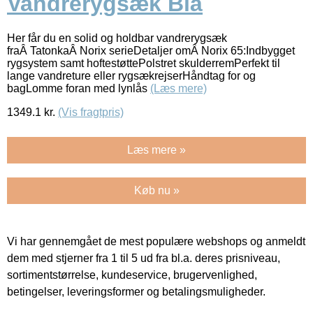
Vandrerygsæk Blå
Her får du en solid og holdbar vandrerygsæk
fraÂ TatonkaÂ Norix serieDetaljer omÂ Norix 65:Indbygget
rygsystem samt hoftestøttePolstret skulderremPerfekt til
lange vandreture eller rygsækrejserHåndtag for og
bagLomme foran med lynlås
(Læs mere)
1349.1
kr.
(Vis fragtpris)
Læs mere »
Køb nu »
Vi har gennemgået de mest populære webshops og anmeldt
dem med stjerner fra 1 til 5 ud fra bl.a. deres prisniveau,
sortimentstørrelse, kundeservice, brugervenlighed,
betingelser, leveringsformer og betalingsmuligheder.