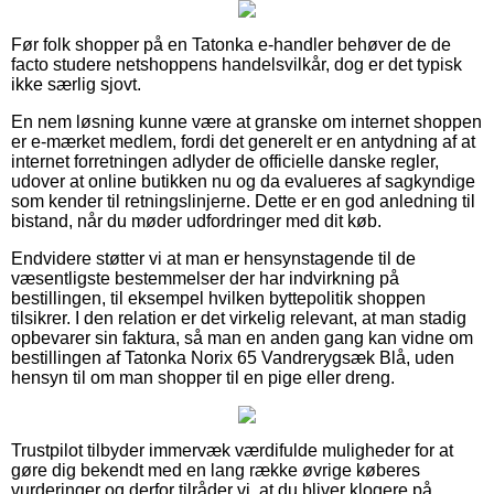
Før folk shopper på en Tatonka e-handler behøver de de
facto studere netshoppens handelsvilkår, dog er det typisk
ikke særlig sjovt.
En nem løsning kunne være at granske om internet shoppen
er e-mærket medlem, fordi det generelt er en antydning af at
internet forretningen adlyder de officielle danske regler,
udover at online butikken nu og da evalueres af sagkyndige
som kender til retningslinjerne. Dette er en god anledning til
bistand, når du møder udfordringer med dit køb.
Endvidere støtter vi at man er hensynstagende til de
væsentligste bestemmelser der har indvirkning på
bestillingen, til eksempel hvilken byttepolitik shoppen
tilsikrer. I den relation er det virkelig relevant, at man stadig
opbevarer sin faktura, så man en anden gang kan vidne om
bestillingen af Tatonka Norix 65 Vandrerygsæk Blå, uden
hensyn til om man shopper til en pige eller dreng.
Trustpilot tilbyder immervæk værdifulde muligheder for at
gøre dig bekendt med en lang række øvrige køberes
vurderinger og derfor tilråder vi, at du bliver klogere på