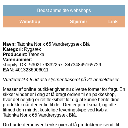
Bedst anmeldte webshops
Webshop
Stjerner
Link
Navn:
Tatonka Norix 65 Vandrerygsæk Blå
Kategori:
Rygsæk
Producent:
Tatonka
Varenummer:
shopify_DK_5302179332257_34734845165729
EAN:
4013236906011
Vurderet til
4.8
ud af 5 stjerner baseret på
21
anmeldelser
Masser af online butikker giver nu diverse former for fragt. En
sikker vinder er i dag at få bragt ordren til en pakkeshop,
hvor det nemlig er ret fleksibelt for dig at kunne hente dine
produkter når der er tid til det. Den er jo ret smart, og ofte
tilmed den mindst kostelige leveringstype ved køb af
Tatonka Norix 65 Vandrerygsæk Blå.
Du burde derudover tænke over at få produkterne sendt til