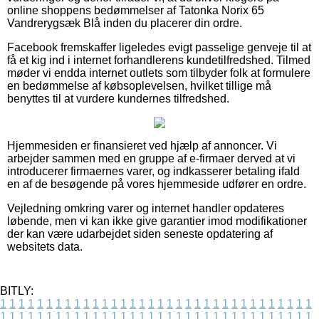
online shoppens bedømmelser af Tatonka Norix 65
Vandrerygsæk Blå inden du placerer din ordre.
Facebook fremskaffer ligeledes evigt passelige genveje til at
få et kig ind i internet forhandlerens kundetilfredshed. Tilmed
møder vi endda internet outlets som tilbyder folk at formulere
en bedømmelse af købsoplevelsen, hvilket tillige må
benyttes til at vurdere kundernes tilfredshed.
Hjemmesiden er finansieret ved hjælp af annoncer. Vi
arbejder sammen med en gruppe af e-firmaer derved at vi
introducerer firmaernes varer, og indkasserer betaling ifald
en af de besøgende på vores hjemmeside udfører en ordre.
Vejledning omkring varer og internet handler opdateres
løbende, men vi kan ikke give garantier imod modifikationer
der kan være udarbejdet siden seneste opdatering af
websitets data.
BITLY:
1
1
1
1
1
1
1
1
1
1
1
1
1
1
1
1
1
1
1
1
1
1
1
1
1
1
1
1
1
1
1
1
1
1
1
1
1
1
1
1
1
1
1
1
1
1
1
1
1
1
1
1
1
1
1
1
1
1
1
1
1
1
1
1
1
1
1
1