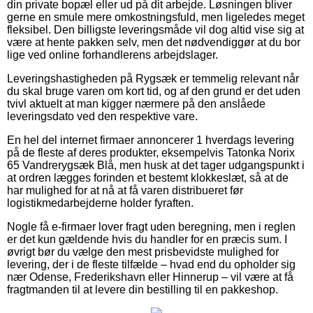
din private bopæl eller ud på dit arbejde. Løsningen bliver
gerne en smule mere omkostningsfuld, men ligeledes meget
fleksibel. Den billigste leveringsmåde vil dog altid vise sig at
være at hente pakken selv, men det nødvendiggør at du bor
lige ved online forhandlerens arbejdslager.
Leveringshastigheden på Rygsæk er temmelig relevant når
du skal bruge varen om kort tid, og af den grund er det uden
tvivl aktuelt at man kigger nærmere på den anslåede
leveringsdato ved den respektive vare.
En hel del internet firmaer annoncerer 1 hverdags levering
på de fleste af deres produkter, eksempelvis Tatonka Norix
65 Vandrerygsæk Blå, men husk at det tager udgangspunkt i
at ordren lægges forinden et bestemt klokkeslæt, så at de
har mulighed for at nå at få varen distribueret før
logistikmedarbejderne holder fyraften.
Nogle få e-firmaer lover fragt uden beregning, men i reglen
er det kun gældende hvis du handler for en præcis sum. I
øvrigt bør du vælge den mest prisbevidste mulighed for
levering, der i de fleste tilfælde – hvad end du opholder sig
nær Odense, Frederikshavn eller Hinnerup – vil være at få
fragtmanden til at levere din bestilling til en pakkeshop.