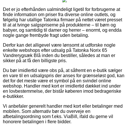
Det er jo efterhånden ualmindeligt ligetil for forbrugerne at
finde information om priser fra diverse online outlets, og
følgelig har utallige Tatonka firmaer på nettet været presset
til at at tvinge salgspriserne på produkterne – til børn og
babyer, og samtidig til damer og herrer – enormt, og endda
nogle gange frembyde fragt uden betaling.
Derfor kan det alligevel være lønsomt at udforske nogle
enkelte webshops efter udsalg på Tatonka Norix 65
Vandrerygsæk Blå inden du bestiller, således at man er
sikker på at få den billigste pris.
Du bør imidlertid være obs på, at såfremt en e-butik sælger
en vare til en udsalgspris der anses for grænseløst god, kan
det for det meste være et symbol på en svindel online
webshop. Handler med kort er imidlertid dækket ind under
en lovbestemmelse, der bistår køberen imod bedrageriske
e-butikker.
Vi anbefaler generelt handler med kort eller betalinger med
mobilen. Som alternativ bør du overveje en
afbetalingsordning som f.eks. ViaBill, ifald du gerne vil
honorere betalingen i flere bidder.