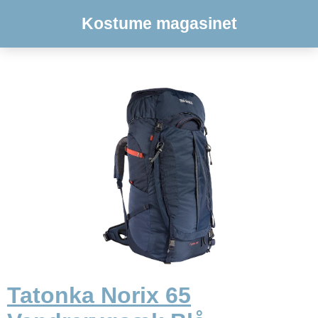
Kostume magasinet
Tatonka Norix 65