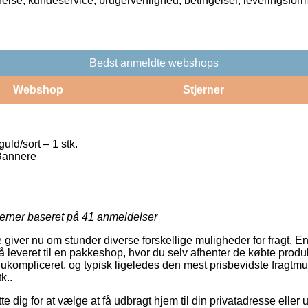
rrelse, kundeservice, brugervenlighed, betingelser, leveringsfor
Bedst anmeldte webshops
Webshop
Stjerner
uld/sort – 1 stk.
Bannere
jerner baseret på
41
anmeldelser
e giver nu om stunder diverse forskellige muligheder for fragt. En 
 leveret til en pakkeshop, hvor du selv afhenter de købte produk
t ukompliceret, og typisk ligeledes den mest prisbevidste fragtm
k..
dig for at vælge at få udbragt hjem til din privatadresse eller ud