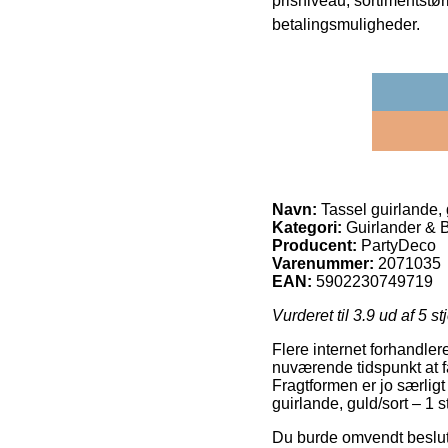
prisniveau, sortimentstø
betalingsmuligheder.
Navn:
Tassel guirlande, g
Kategori:
Guirlander & 
Producent:
PartyDeco
Varenummer:
2071035
EAN:
5902230749719
Vurderet til
3.9
ud af 5 st
Flere internet forhandler
nuværende tidspunkt at få
Fragtformen er jo særlig
guirlande, guld/sort – 1 st
Du burde omvendt beslutte 