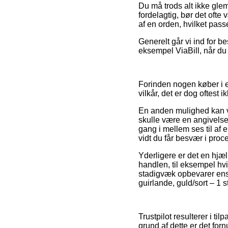
Du må trods alt ikke gle
fordelagtig, bør det ofte
af en orden, hvilket pass
Generelt går vi ind for b
eksempel ViaBill, når du 
Forinden nogen køber i e
vilkår, det er dog oftest 
En anden mulighed kan væ
skulle være en angivelse 
gang i mellem ses til af 
vidt du får besvær i pro
Yderligere er det en hjæl
handlen, til eksempel hv
stadigvæk opbevarer ens 
guirlande, guld/sort – 1 s
Trustpilot resulterer i t
grund af dette er det forn