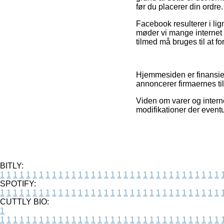
før du placerer din ordre.
Facebook resulterer i lig
møder vi mange internet 
tilmed må bruges til at 
Hjemmesiden er finansiere
annoncerer firmaernes til
Viden om varer og interne
modifikationer der eventu
BITLY:
1
1
1
1
1
1
1
1
1
1
1
1
1
1
1
1
1
1
1
1
1
1
1
1
1
1
1
1
1
1
1
1
1
1
SPOTIFY:
1
1
1
1
1
1
1
1
1
1
1
1
1
1
1
1
1
1
1
1
1
1
1
1
1
1
1
1
1
1
1
1
1
1
CUTTLY BIO:
1
1
1
1
1
1
1
1
1
1
1
1
1
1
1
1
1
1
1
1
1
1
1
1
1
1
1
1
1
1
1
1
1
1
1