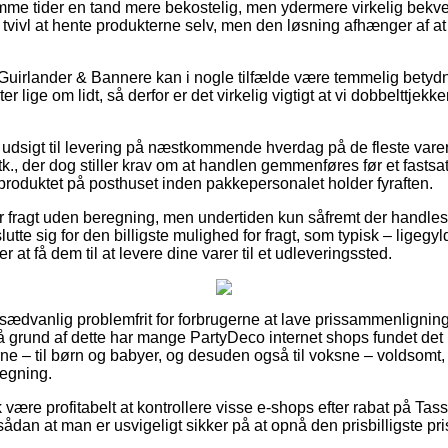
mme tider en tand mere bekostelig, men ydermere virkelig bekve
tvivl at hente produkterne selv, men den løsning afhænger af at 
Guirlander & Bannere kan i nogle tilfælde være temmelig betydn
 lige om lidt, så derfor er det virkelig vigtigt at vi dobbelttjekk
er udsigt til levering på næstkommende hverdag på de fleste vare
stk., der dog stiller krav om at handlen gemmenføres før et fastsa
 produktet på posthuset inden pakkepersonalet holder fyraften.
er fragt uden beregning, men undertiden kun såfremt der handles 
e sig for den billigste mulighed for fragt, som typisk – ligegyld
r at få dem til at levere dine varer til et udleveringssted.
usædvanlig problemfrit for forbrugerne at lave prissammenligning
å grund af dette har mange PartyDeco internet shops fundet det 
ne – til børn og babyer, og desuden også til voksne – voldsom
regning.
ære profitabelt at kontrollere visse e-shops efter rabat på Tasse
sådan at man er usvigeligt sikker på at opnå den prisbilligste pri