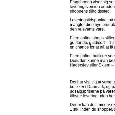
Fragtformen viser sig so
leveringsversion er uden 
shoppens tilholdssted.
Leveringstidspunktet på 
mangler dine nye produkter
den relevante vare.
Flere online shops still
guirlande, guld/sort – 1 
en chance for at nå at få
Flere online butikker yd
Desuden kunne man beslutt
Haderslev eller Skjern – e
Det har vist sig at være 
butikker i Danmark, og p
udsalgspriserne på varer
tilbyde levering uden be
Derfor kan det immervæk v
1 stk. inden du shopper, 