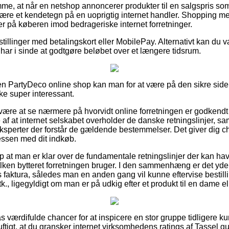
mme, at når en netshop annoncerer produkter til en salgspris so
 være et kendetegn på en uoprigtig internet handler. Shopping med
er på køberen imod bedrageriske internet forretninger.
estillinger med betalingskort eller MobilePay. Alternativt kan du v
har i sinde at godtgøre beløbet over et længere tidsrum.
n PartyDeco online shop kan man for at være på den sikre side
ikke super interessant.
re at se nærmere på hvorvidt online forretningen er godkendt 
af at internet selskabet overholder de danske retningslinjer, s
eksperter der forstår de gældende bestemmelser. Det giver dig ch
cessen med dit indkøb.
p at man er klar over de fundamentale retningslinjer der kan ha
ilken bytteret forretningen bruger. I den sammenhæng er det yde
faktura, således man en anden gang vil kunne eftervise bestill
tk., ligegyldigt om man er på udkig efter et produkt til en dame el
ilpas værdifulde chancer for at inspicere en stor gruppe tidligere 
uftigt, at du gransker internet virksomhedens ratings af Tassel gui