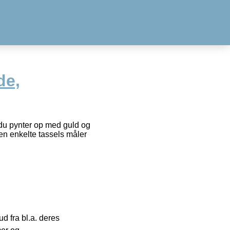
de,
or du pynter op med guld og
en enkelte tassels måler
 fra bl.a. deres