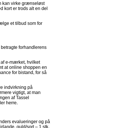
m kan virke grænseløst
 kort er trods alt en del
ælge et tilbud som for
 betragte forhandlerens
af e-mærket, hvilket
amt at online shoppen en
ance for bistand, for så
ve indvirkning på
rmere vigtigt, at man
ingen af Tassel
ler herre.
kunders evalueringer og på
rlande, guld/sort – 1 stk.