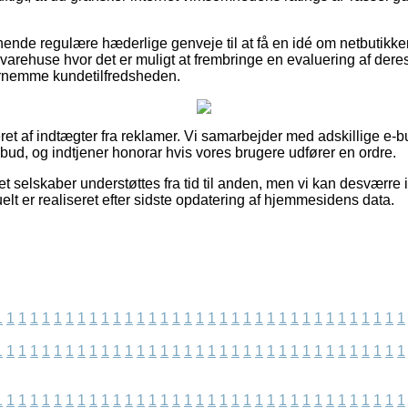
nende regulære hæderlige genveje til at få en idé om netbutikkens
varehuse hvor det er muligt at frembringe en evaluering af dere
fornemme kundetilfredsheden.
t af indtægter fra reklamer. Vi samarbejder med adskillige e-bu
bud, og indtjener honorar hvis vores brugere udfører en ordre.
t selskaber understøttes fra tid til anden, men vi kan desværre
elt er realiseret efter sidste opdatering af hjemmesidens data.
1
1
1
1
1
1
1
1
1
1
1
1
1
1
1
1
1
1
1
1
1
1
1
1
1
1
1
1
1
1
1
1
1
1
1
1
1
1
1
1
1
1
1
1
1
1
1
1
1
1
1
1
1
1
1
1
1
1
1
1
1
1
1
1
1
1
1
1
1
1
1
1
1
1
1
1
1
1
1
1
1
1
1
1
1
1
1
1
1
1
1
1
1
1
1
1
1
1
1
1
1
1
1
1
1