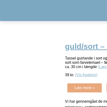
guld/sort – 
Tassel guirlande i sort og
sort som farvetemaet – 
ca. 30 cm i længde
(Læs
39
kr.
(Vis fragtpris)
Læs mere »
Vi har gennemgået de mes