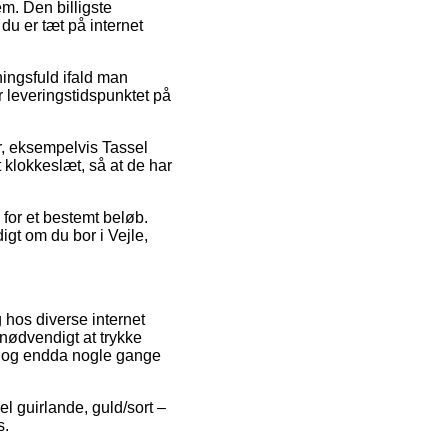
m. Den billigste
du er tæt på internet
ingsfuld ifald man
er leveringstidspunktet på
r, eksempelvis Tassel
t klokkeslæt, så at de har
for et bestemt beløb.
igt om du bor i Vejle,
 hos diverse internet
nødvendigt at trykke
t, og endda nogle gange
l guirlande, guld/sort –
s.