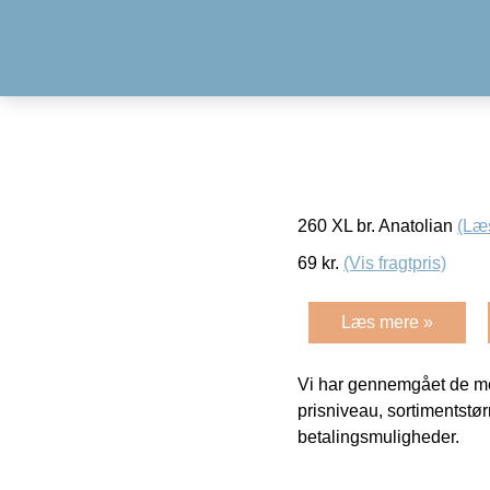
260 XL br. Anatolian
(Læ
69
kr.
(Vis fragtpris)
Læs mere »
Vi har gennemgået de mes
prisniveau, sortimentstø
betalingsmuligheder.