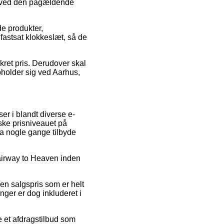
et ved den pågældende
e produkter,
fastsat klokkeslæt, så de
kret pris. Derudover skal
holder sig ved Aarhus,
ser i blandt diverse e-
dske prisniveauet på
da nogle gange tilbyde
tairway to Heaven inden
en salgspris som er helt
inger er dog inkluderet i
e et afdragstilbud som