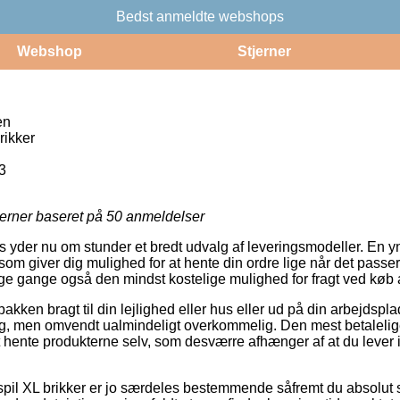
Bedst anmeldte webshops
Webshop
Stjerner
en
rikker
3
jerner baseret på
50
anmeldelser
der nu om stunder et bredt udvalg af leveringsmodeller. En yndli
som giver dig mulighed for at hente din ordre lige når det passe
ange gange også den mindst kostelige mulighed for fragt ved køb
akken bragt til din lejlighed eller hus eller ud på din arbejdspl
g, men omvendt ualmindeligt overkommelig. Den mest betalelige
hente produkterne selv, som desværre afhænger af at du lever i 
spil XL brikker er jo særdeles bestemmende såfremt du absolut