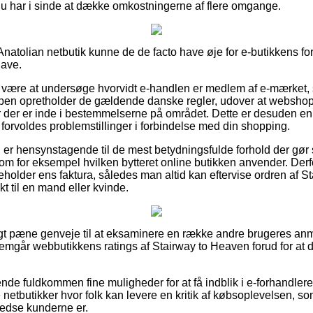
dt du har i sinde at dække omkostningerne af flere omgange.
natolian netbutik kunne de de facto have øje for e-butikkens for
gave.
være at undersøge hvorvidt e-handlen er medlem af e-mærket, s
ppen opretholder de gældende danske regler, udover at websh
r der er inde i bestemmelserne på området. Dette er desuden en
u forvoldes problemstillinger i forbindelse med din shopping.
u er hensynstagende til de mest betydningsfulde forhold der gør
om for eksempel hvilken bytteret online butikken anvender. Derf
eholder ens faktura, således man altid kan eftervise ordren af 
kt til en mand eller kvinde.
vigt pæne genveje til at eksaminere en række andre brugeres anm
nemgår webbutikkens ratings af Stairway to Heaven forud for at 
de fuldkommen fine muligheder for at få indblik i e-forhandler
etbutikker hvor folk kan levere en kritik af købsoplevelsen, som
lfredse kunderne er.