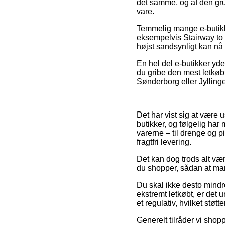
det samme, og af den gru
vare.
Temmelig mange e-butikk
eksempelvis Stairway to 
højst sandsynligt kan nå 
En hel del e-butikker yde
du gribe den mest letkø
Sønderborg eller Jyllinge 
Det har vist sig at være 
butikker, og følgelig har
varerne – til drenge og p
fragtfri levering.
Det kan dog trods alt væ
du shopper, sådan at man
Du skal ikke desto mindr
ekstremt letkøbt, er det 
et regulativ, hvilket støt
Generelt tilråder vi sho