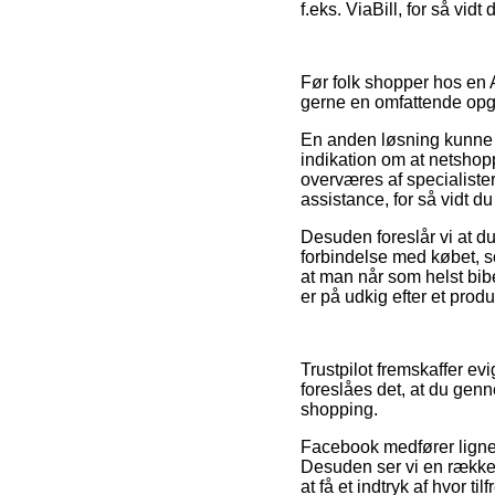
f.eks. ViaBill, for så vi
Før folk shopper hos en A
gerne en omfattende op
En anden løsning kunne 
indikation om at netsho
overværes af specialiste
assistance, for så vidt d
Desuden foreslår vi at d
forbindelse med købet, s
at man når som helst bib
er på udkig efter et produ
Trustpilot fremskaffer e
foreslåes det, at du gen
shopping.
Facebook medfører lignen
Desuden ser vi en række n
at få et indtryk af hvor ti