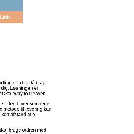
Link
ng er p.t. at få bragt
r dig. Løsningen er
 af Stairway to Heaven.
ads. Den bliver som regel
 metode til levering kan
kort afstand af e-
 skal bruge ordren med