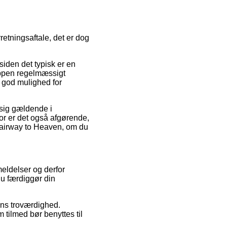
retningsaftale, det er dog
iden det typisk er en
oppen regelmæssigt
 god mulighed for
 sig gældende i
or er det også afgørende,
Stairway to Heaven, om du
eldelser og derfor
du færdiggør din
ens troværdighed.
 tilmed bør benyttes til