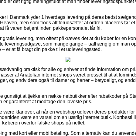
nd er det rigtig meningsfuldt at man finder leveringstidspunkt
er i Danmark yder 1 hverdags levering på deres bedst sælgend
Heaven, men som trods alt forudsætter at ordren placeres før et 
at få varen betjent inden pakkepersonalet får fri.
r gratis levering, men oftest påkræves det at du køber for en kon
bte leveringsudgave, som mange gange – uafhængig om man op
– er at få bragt din pakke til et udleveringssted.
usædvanlig praktisk for alle og enhver at finde information om pri
 masser af Anatolian internet shops været presset til at at formin
iger, og endvidere også til damer og herrer – betydeligt, og end
re gunstigt at tjekke en række netbutikker efter rabatkoder på S
 er garanteret at modtage den laveste pris.
e være klar over, at når en webshop udlover deres produkter for 
undertiden være en varsel om en uærlig internet butik. Kortbestill
ter køberen overfor falske shops på nettet.
pping med kort eller mobilbetaling. Som alternativ kan du anvend