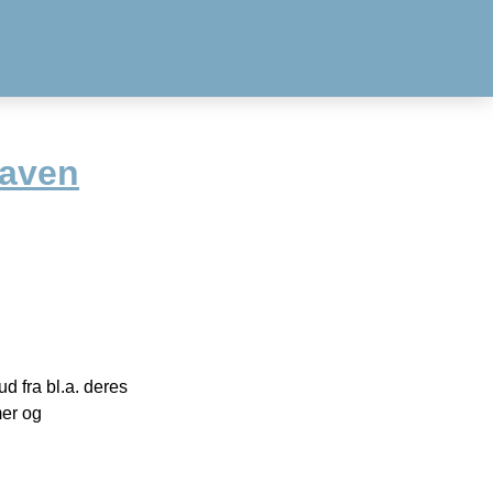
eaven
 fra bl.a. deres
mer og