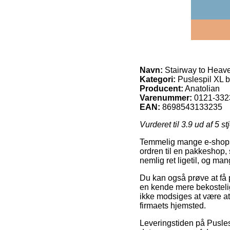
Navn:
Stairway to Heav
Kategori:
Puslespil XL b
Producent:
Anatolian
Varenummer:
0121-332
EAN:
8698543133235
Vurderet til
3.9
ud af 5 st
Temmelig mange e-shops y
ordren til en pakkeshop, 
nemlig ret ligetil, og m
Du kan også prøve at få p
en kende mere bekosteli
ikke modsiges at være at 
firmaets hjemsted.
Leveringstiden på Pusle