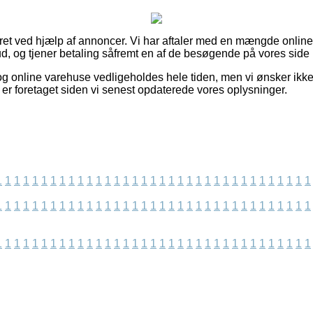
eret ved hjælp af annoncer. Vi har aftaler med en mængde online 
ud, og tjener betaling såfremt en af de besøgende på vores side 
g online varehuse vedligeholdes hele tiden, men vi ønsker ikke
lt er foretaget siden vi senest opdaterede vores oplysninger.
1
1
1
1
1
1
1
1
1
1
1
1
1
1
1
1
1
1
1
1
1
1
1
1
1
1
1
1
1
1
1
1
1
1
1
1
1
1
1
1
1
1
1
1
1
1
1
1
1
1
1
1
1
1
1
1
1
1
1
1
1
1
1
1
1
1
1
1
1
1
1
1
1
1
1
1
1
1
1
1
1
1
1
1
1
1
1
1
1
1
1
1
1
1
1
1
1
1
1
1
1
1
1
1
1