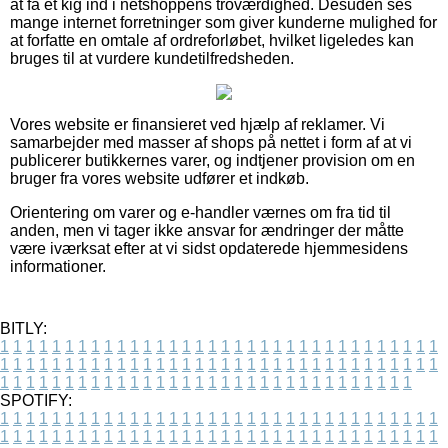
at få et kig ind i netshoppens troværdighed. Desuden ses
mange internet forretninger som giver kunderne mulighed for
at forfatte en omtale af ordreforløbet, hvilket ligeledes kan
bruges til at vurdere kundetilfredsheden.
Vores website er finansieret ved hjælp af reklamer. Vi
samarbejder med masser af shops på nettet i form af at vi
publicerer butikkernes varer, og indtjener provision om en
bruger fra vores website udfører et indkøb.
Orientering om varer og e-handler værnes om fra tid til
anden, men vi tager ikke ansvar for ændringer der måtte
være iværksat efter at vi sidst opdaterede hjemmesidens
informationer.
BITLY:
1
1
1
1
1
1
1
1
1
1
1
1
1
1
1
1
1
1
1
1
1
1
1
1
1
1
1
1
1
1
1
1
1
1
1
1
1
1
1
1
1
1
1
1
1
1
1
1
1
1
1
1
1
1
1
1
1
1
1
1
1
1
1
1
1
1
1
1
1
1
1
1
1
1
1
1
1
1
1
1
1
1
1
1
1
1
1
1
1
1
1
1
1
1
1
1
1
1
1
1
SPOTIFY:
1
1
1
1
1
1
1
1
1
1
1
1
1
1
1
1
1
1
1
1
1
1
1
1
1
1
1
1
1
1
1
1
1
1
1
1
1
1
1
1
1
1
1
1
1
1
1
1
1
1
1
1
1
1
1
1
1
1
1
1
1
1
1
1
1
1
1
1