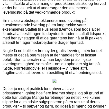
vital i tilfælde af at du mangler produkterne straks, og herved
er det helt aktuelt at vi undersøger den estimerede
leveringstid på det vedkommende produkt.
En masse webshops reklamerer med levering på
næstkommende hverdag på en lang række varer,
eksempelvis Staffeli til Puslespil (Demo), som trods alt er
forudsat at bestillingen fuldbyrdes forinden et aftalt tidspunkt,
med hensynstagen til at de garanteret kan nå at få pakken
afsendt før lagermedarbejderne drager hjemad.
Nogle få netbutikker frembyder gratis levering, men for det
meste er det så præmissen at der handles for et fastsat
beløb. Som alternativ må man tage den prisbilligste
leveringsmulighed, som ofte – om du opholder sig tæt på
Køge, Nørresundby eller Helsinge – vil være at få
fragtfirmaet til at levere din bestilling til et afhentningssted.
Det er jo meget praktisk for enhver at lave
prissammenligning hos flere internet shops, og på grund af
dette har utallige Mangu forretninger på nettet ikke kunne
slippe for at mindske salgspriserne på en række af deres
produkter – til babyer og børn, og ligeså til mænd og kvinder