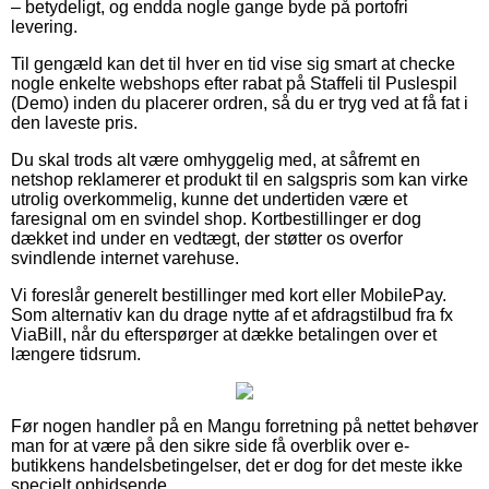
– betydeligt, og endda nogle gange byde på portofri
levering.
Til gengæld kan det til hver en tid vise sig smart at checke
nogle enkelte webshops efter rabat på Staffeli til Puslespil
(Demo) inden du placerer ordren, så du er tryg ved at få fat i
den laveste pris.
Du skal trods alt være omhyggelig med, at såfremt en
netshop reklamerer et produkt til en salgspris som kan virke
utrolig overkommelig, kunne det undertiden være et
faresignal om en svindel shop. Kortbestillinger er dog
dækket ind under en vedtægt, der støtter os overfor
svindlende internet varehuse.
Vi foreslår generelt bestillinger med kort eller MobilePay.
Som alternativ kan du drage nytte af et afdragstilbud fra fx
ViaBill, når du efterspørger at dække betalingen over et
længere tidsrum.
Før nogen handler på en Mangu forretning på nettet behøver
man for at være på den sikre side få overblik over e-
butikkens handelsbetingelser, det er dog for det meste ikke
specielt ophidsende.