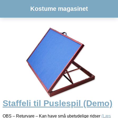
Kostume magasinet
Staffeli til Puslespil (Demo)
OBS – Returvare – Kan have små ubetydelige ridser
(Læs