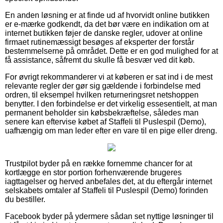
En anden løsning er at finde ud af hvorvidt online butikken
er e-mærke godkendt, da det bør være en indikation om at
internet butikken føjer de danske regler, udover at online
firmaet rutinemæssigt besøges af eksperter der forstår
bestemmelserne på området. Dette er en god mulighed for at
få assistance, såfremt du skulle få besvær ved dit køb.
For øvrigt rekommanderer vi at køberen er sat ind i de mest
relevante regler der gør sig gældende i forbindelse med
ordren, til eksempel hvilken returneringsret netshoppen
benytter. I den forbindelse er det virkelig essesentielt, at man
permanent beholder sin købsbekræftelse, således man
senere kan eftervise købet af Staffeli til Puslespil (Demo),
uafhængig om man leder efter en vare til en pige eller dreng.
Trustpilot byder på en række fornemme chancer for at
kortlægge en stor portion forhenværende brugeres
iagttagelser og herved anbefales det, at du eftergår internet
selskabets omtaler af Staffeli til Puslespil (Demo) forinden
du bestiller.
Facebook byder på ydermere sådan set nyttige løsninger til