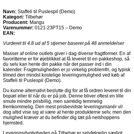
Navn:
Staffeli til Puslespil (Demo)
Kategori:
Tilbehør
Producent:
Mangu
Varenummer:
0121-23PT15 – Demo
EAN:
Vurderet til
4.8
ud af 5 stjerner baseret på
48
anmeldelser
Masser af online outlets giver i dag diverse fragtformer. En af
favoritterne er for øjeblikket at få leveret til en pakkeshop, så
du selv kan hente din pakke når det passer ind i din
kalender. Fragtmuligheden er jo virkelig problemfri, og typisk
tilmed den mindst kostelige leveringsmulighed ved køb af
Staffeli til Puslespil (Demo).
Du kunne alternativt beslutte dig for at få ordren leveret til din
bopæl eller til når du er på job. Denne bliver oftest en lille
smule mindre prisbillig, men samtidig temmelig
fremkommelig. Den mest prisbevidste leveringsmanér vil
dog altid vise sig at være at hente produkterne selv, men den
mulighed kræver at du befinder dig tæt på netshoppens
hjemsted.
Leveringsdygtigheden på Tilbehør er selvfølgelig særligt