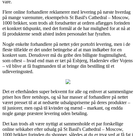
vare.
Flere online forhandlere reklamerer med levering på næste hverdag
på mange varenumre, eksempelvis St Basil's Cathedral – Moscow,
1000 brikker, som trods alt forudsætter at ordren aflægges forinden
et konkret tidspunkt, med det formål at de har mulighed for at nå at
få produkterne sendt afsted inden personalet har fyraften.
Nogle enkelte forhandlere på nettet yder portofri levering, men i de
fleste tilfælde er det under betingelse af at man indkøber for en
konkret sum. Derudover må du gribe den billigste fragtmulighed,
som oftest – hvad end man er tæt på Esbjerg, Haderslev eller Vojens
– vil blive at få fragtmanden til at bringe din bestilling til et
udleveringssted.
Det er efterhånden super bekvemt for alle og enhver at sammenligne
priser hos flere netshops, og så har masser af forhandlere på nettet
været presset til at at nedsætte udsalgspriserne på deres produkter –
til juniorer, men også til kvinder og mænd – markant, og endda
nogle gange præstere levering uden betaling.
Det kan trods alt være nyttigt at sammenholde et par forskellige
online selskaber efter udsalg på St Basil's Cathedral – Moscow,
1000 brikker forinden du shopper, således at du er tryg ved at få fat i