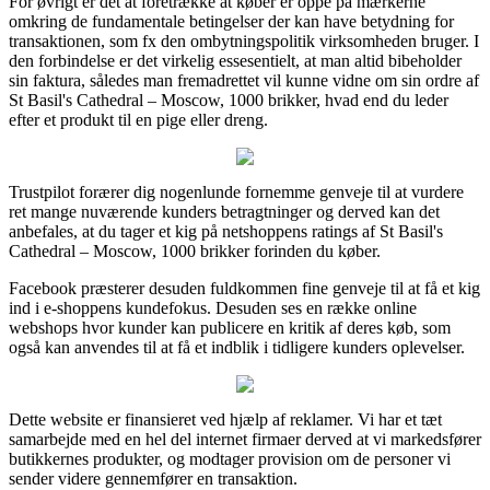
For øvrigt er det at foretrække at køber er oppe på mærkerne
omkring de fundamentale betingelser der kan have betydning for
transaktionen, som fx den ombytningspolitik virksomheden bruger. I
den forbindelse er det virkelig essesentielt, at man altid bibeholder
sin faktura, således man fremadrettet vil kunne vidne om sin ordre af
St Basil's Cathedral – Moscow, 1000 brikker, hvad end du leder
efter et produkt til en pige eller dreng.
Trustpilot forærer dig nogenlunde fornemme genveje til at vurdere
ret mange nuværende kunders betragtninger og derved kan det
anbefales, at du tager et kig på netshoppens ratings af St Basil's
Cathedral – Moscow, 1000 brikker forinden du køber.
Facebook præsterer desuden fuldkommen fine genveje til at få et kig
ind i e-shoppens kundefokus. Desuden ses en række online
webshops hvor kunder kan publicere en kritik af deres køb, som
også kan anvendes til at få et indblik i tidligere kunders oplevelser.
Dette website er finansieret ved hjælp af reklamer. Vi har et tæt
samarbejde med en hel del internet firmaer derved at vi markedsfører
butikkernes produkter, og modtager provision om de personer vi
sender videre gennemfører en transaktion.