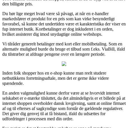
den billigste pris.
Du bør lige meget hvad være så påvagt, at når en e-handler
markedsfører et produkt for en pris som kan virke besynderligt
favorabel, så kunne det undertiden være et karakteristika der viser en
fup internet butik. Kortbetalinger er dog inkluderet i en orden,
hvilket assisterer dig imod snydagtige online webshops.
Vi tilråder generelt betalinger med kort eller mobilbetaling. Som en
alternativ mulighed burde du bruge et tilbud som f.eks. ViaBill, ifald
du tilstræber at afdrage pengene over en længere periode.
Inden folk shopper hos en e-shop kunne man reelt studere
netbutikkens forretningsaftale, men det er gerne ikke videre
spændende.
En anden valgmulighed kunne derfor være at se hvorvidt internet
selskabet er e-mærke tilsluttet, da det almindeligvis er et billede på at
internet shoppen overholder dansk lovgivning, samt at online firmaet
af og til efterses af sagkyndige som forstår de gældende regulativer.
Det giver dig genvej til at få bistand, ifald du udsættes for
udfordringer i processen med din ordre.