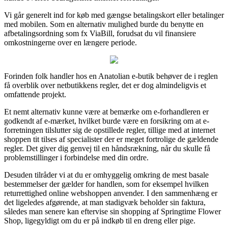
Vi går generelt ind for køb med gængse betalingskort eller betalinger
med mobilen. Som en alternativ mulighed burde du benytte en
afbetalingsordning som fx ViaBill, forudsat du vil finansiere
omkostningerne over en længere periode.
Forinden folk handler hos en Anatolian e-butik behøver de i reglen
få overblik over netbutikkens regler, det er dog almindeligvis et
omfattende projekt.
Et nemt alternativ kunne være at bemærke om e-forhandleren er
godkendt af e-mærket, hvilket burde være en forsikring om at e-
forretningen tilslutter sig de opstillede regler, tillige med at internet
shoppen tit tilses af specialister der er meget fortrolige de gældende
regler. Det giver dig genvej til en håndsrækning, når du skulle få
problemstillinger i forbindelse med din ordre.
Desuden tilråder vi at du er omhyggelig omkring de mest basale
bestemmelser der gælder for handlen, som for eksempel hvilken
returrettighed online webshoppen anvender. I den sammenhæng er
det ligeledes afgørende, at man stadigvæk beholder sin faktura,
således man senere kan eftervise sin shopping af Springtime Flower
Shop, ligegyldigt om du er på indkøb til en dreng eller pige.