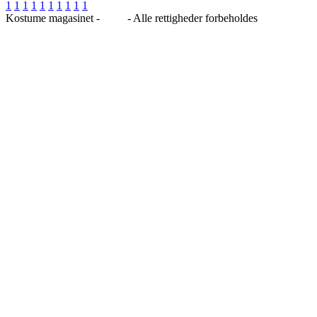
1
1
1
1
1
1
1
1
1
1
Kostume magasinet -
Blog
- Alle rettigheder forbeholdes