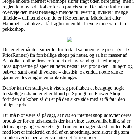
Nogle enkelte internet webshops sikrer fragt uden beregning, men i
reglen kun hvis du køber for en præcis sum. Desuden skulle man
overveje den mest betalelige metode til levering, hvilket i mange
tilfælde – uafhængig om du er i København, Middelfart eller
Hammel – vil blive at få fragtmanden til at levere dine varer til en
pakkeshop.
Det er efterhånden super let for folk at sammenligne priser (via fx
PriceRunner) fra forskellige shops på nettet, og så har masser af
Anatolian online firmaer fundet det nødvendigt at nedbringe
udsalgspriserne på specielt deres bedst i test produkter – til børn og
babyer, samt også til voksne – drastisk, og endda nogle gange
garantere levering uden omkostninger.
Derfor kan det stadigvæk vise sig profitabelt at besigtige nogle
forskellige e-handler efter tilbud på Springtime Flower Shop
forinden du køber, så du er på den sikre side med at få fat i den
billigste pris.
Du må blot være så påvagt, at hvis en internet shop udbyder deres
produkter for en udsalgspris der kan virke usædvanlig billig, så er
det mange gange være et signal om en bedragerisk e-handler. Køb
med kort er imidlertid en del af en anordning, som sikrer dig som
kunde overfor bedrageriske internet forretninger.