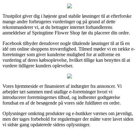
Trustpilot giver dig i højeste grad stabile løsninger til at efterforske
mange andre forbrugeres vurderinger og på grund af dette
rekommanderer vi, at du betragter internet forhandlerens
anmeldelser af Springtime Flower Shop før du placerer din ordre.
Facebook tilbyder derudover nogle tiltalende løsninger til at få en
idé om online shoppens troværdighed. Tilmed møder vi en række e-
forretninger som giver kunderne mulighed for at udforme en
vurdering af deres købsoplevelse, hvilket tillige kan benyttes til at
vurdere tidligere kunders oplevelser.
Vores hjemmeside er finansieret af indtægter fra annoncer. Vi
arbejder tæt sammen med utallige e-forretninger hvori vi
introducerer forretningernes tilbud, og indhenter godtgørelse
forudsat en af de besøgende på vores side fuldfører en ordre.
Oplysninger omkring produkter og e-butikker værnes om jævnligt,
men der tages forbehold for reguleringer der måtte være lavet siden
vi sidste gang opdaterede sidens oplysninger.