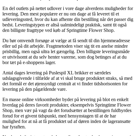
En del outlets på nettet udlover i vore dage alverdens muligheder for
levering. Den mest populære er nu om dage at få leveret til et
udleveringssted, hvor du kan afhente din bestilling når det passer dig
bedst. Leveringstypen er altså ualmindeligt praktisk, samt tit også
den billigste fragttype ved køb af Springtime Flower Shop.
Du bør omvendt forsøge at vælge at få sendt til din hjemmeadresse
eller ud på dit arbejde. Fragtmetoden viser sig tit en anelse mindre
prisbillig, men også ultra let gængelig. Den billigste leveringsmåde
er utvivlsomt at du selv henter varerne, som dog betinges af at du
bor tæt på e-shoppens lager.
Antal dages levering på Puslespil XL brikker er særdeles
udslagsgivende i tilfælde af at vi skal bruge produktet straks, så med
det formål er det øjensynligt centralt at vi finder tidshorisonten for
levering på den pågældende vare.
En masse online virksomheder byder på levering på blot en enkelt
hverdag på deres favorit produkter, eksempelvis Springtime Flower
Shop, men vær på vagt da det forudsætter at bestillingen fuldbyrdes
forud for et givent tidspunkt, med hensynstagen til at de har
mulighed for at nå at få produktet ud af døren inden de lageransatte
har fyraften.