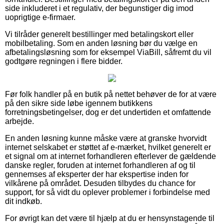
side inkluderet i et regulativ, der begunstiger dig imod
uoprigtige e-firmaer.
Vi tilråder generelt bestillinger med betalingskort eller
mobilbetaling. Som en anden løsning bør du vælge en
afbetalingsløsning som for eksempel ViaBill, såfremt du vil
godtgøre regningen i flere bidder.
Før folk handler på en butik på nettet behøver de for at være
på den sikre side løbe igennem butikkens
forretningsbetingelser, dog er det undertiden et omfattende
arbejde.
En anden løsning kunne måske være at granske hvorvidt
internet selskabet er støttet af e-mærket, hvilket generelt er
et signal om at internet forhandleren efterlever de gældende
danske regler, foruden at internet forhandleren af og til
gennemses af eksperter der har ekspertise inden for
vilkårene på området. Desuden tilbydes du chance for
support, for så vidt du oplever problemer i forbindelse med
dit indkøb.
For øvrigt kan det være til hjælp at du er hensynstagende til