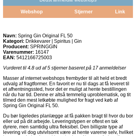
Webshop
Stjerner
Link
Navn:
Spring Gin Original FL 50
Kategori:
Drikkevarer | Spiritus | Gin
Producent:
SPRINGGIN
Varenummer:
16147
EAN:
5412166725003
Vurderet til
4.8
ud af 5 stjerner baseret på
17
anmeldelser
Masser af internet webshops frembyder til alt held et bredt
udvalg af fragtformer. En favorit er nu til dags at få leveret til
et afhentningssted, hvor det er muligt at hente bestillingen
når du har tid. Denne er altså temmelig uproblematisk, og tit
tilmed den mest letkøbte mulighed for fragt ved køb af
Spring Gin Original FL 50.
Du bør ligeledes planlægge at få pakken bragt til hvor du bor
eller ud på dit arbejde. Leveringstypen er oftest en tak
dyrere, men samtidig ultra fleksibel. Den billigste type af
levering vil dog utvivlsomt være at hente varerne selv, hvilket