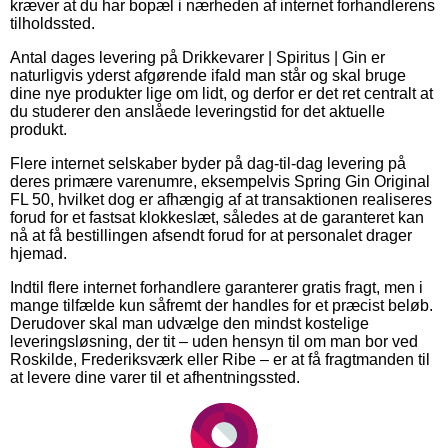
kræver at du har bopæl i nærheden af internet forhandlerens
tilholdssted.
Antal dages levering på Drikkevarer | Spiritus | Gin er
naturligvis yderst afgørende ifald man står og skal bruge
dine nye produkter lige om lidt, og derfor er det ret centralt at
du studerer den anslåede leveringstid for det aktuelle
produkt.
Flere internet selskaber byder på dag-til-dag levering på
deres primære varenumre, eksempelvis Spring Gin Original
FL 50, hvilket dog er afhængig af at transaktionen realiseres
forud for et fastsat klokkeslæt, således at de garanteret kan
nå at få bestillingen afsendt forud for at personalet drager
hjemad.
Indtil flere internet forhandlere garanterer gratis fragt, men i
mange tilfælde kun såfremt der handles for et præcist beløb.
Derudover skal man udvælge den mindst kostelige
leveringsløsning, der tit – uden hensyn til om man bor ved
Roskilde, Frederiksværk eller Ribe – er at få fragtmanden til
at levere dine varer til et afhentningssted.