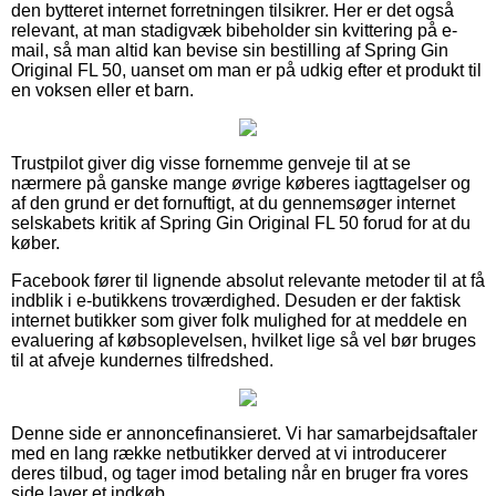
den bytteret internet forretningen tilsikrer. Her er det også
relevant, at man stadigvæk bibeholder sin kvittering på e-
mail, så man altid kan bevise sin bestilling af Spring Gin
Original FL 50, uanset om man er på udkig efter et produkt til
en voksen eller et barn.
Trustpilot giver dig visse fornemme genveje til at se
nærmere på ganske mange øvrige køberes iagttagelser og
af den grund er det fornuftigt, at du gennemsøger internet
selskabets kritik af Spring Gin Original FL 50 forud for at du
køber.
Facebook fører til lignende absolut relevante metoder til at få
indblik i e-butikkens troværdighed. Desuden er der faktisk
internet butikker som giver folk mulighed for at meddele en
evaluering af købsoplevelsen, hvilket lige så vel bør bruges
til at afveje kundernes tilfredshed.
Denne side er annoncefinansieret. Vi har samarbejdsaftaler
med en lang række netbutikker derved at vi introducerer
deres tilbud, og tager imod betaling når en bruger fra vores
side laver et indkøb.