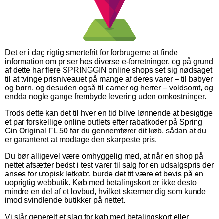
Det er i dag rigtig smertefrit for forbrugerne at finde
information om priser hos diverse e-forretninger, og på grund
af dette har flere SPRINGGIN online shops set sig nødsaget
til at tvinge prisniveauet på mange af deres varer – til babyer
og børn, og desuden også til damer og herrer – voldsomt, og
endda nogle gange frembyde levering uden omkostninger.
Trods dette kan det til hver en tid blive lønnende at besigtige
et par forskellige online outlets efter rabatkoder på Spring
Gin Original FL 50 før du gennemfører dit køb, sådan at du
er garanteret at modtage den skarpeste pris.
Du bør alligevel være omhyggelig med, at når en shop på
nettet afsætter bedst i test varer til salg for en udsalgspris der
anses for utopisk letkøbt, burde det tit være et bevis på en
uoprigtig webbutik. Køb med betalingskort er ikke desto
mindre en del af et lovbud, hvilket skærmer dig som kunde
imod svindlende butikker på nettet.
Vi slår generelt et slag for køb med betalingskort eller