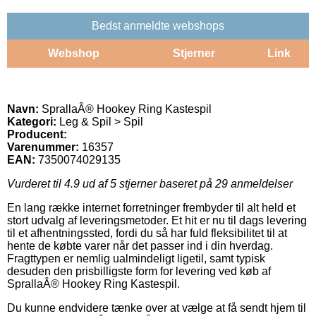
Bedst anmeldte webshops
Webshop
Stjerner
Link
Navn:
SprallaÂ® Hookey Ring Kastespil
Kategori:
Leg & Spil > Spil
Producent:
Varenummer:
16357
EAN:
7350074029135
Vurderet til
4.9
ud af 5 stjerner baseret på
29
anmeldelser
En lang række internet forretninger frembyder til alt held et
stort udvalg af leveringsmetoder. Et hit er nu til dags levering
til et afhentningssted, fordi du så har fuld fleksibilitet til at
hente de købte varer når det passer ind i din hverdag.
Fragttypen er nemlig ualmindeligt ligetil, samt typisk
desuden den prisbilligste form for levering ved køb af
SprallaÂ® Hookey Ring Kastespil.
Du kunne endvidere tænke over at vælge at få sendt hjem til