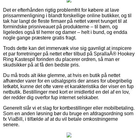
Det er efterhånden rigtig problemfrit for købere at lave
prissammenligning i blandt forskellige online butikker, og til
tak har langt de fleste firmaer på nettet været tvunget til at
formindske prisniveauet på produkterne – til børn, og
ligeledes også til herrer og damer – helt i bund, og endda
nogle gange præstere gratis fragt.
Trods dette kan det immervæk vise sig gavnligt at inspicere
et par forretninger på nettet efter tilbud på SprallaÂ® Hookey
Ring Kastespil forinden du placerer ordren, så man er
skudsikker på at få den bedste pris.
Du må trods alt ikke glemme, at hvis en butik på nettet
afhænder varer for en udsalgspris der anses for ubegribelig
letkøbt, kunne det ofte være et karakteristika der viser en fup
netbutik. Bestillinger med kort er imidlertid en del af en lov,
der redder dig overfor fup internet selskaber.
Generelt slår vi et slag for kortbestillinger eller mobilbetaling.
Som en anden løsning bør du bruge en afdragsordning som
fx ViaBill, i tilfælde af at du vil betale omkostningerne
senere.