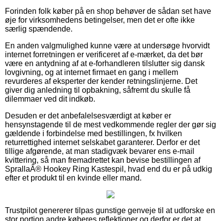
Forinden folk køber på en shop behøver de sådan set have
øje for virksomhedens betingelser, men det er ofte ikke
særlig spændende.
En anden valgmulighed kunne være at undersøge hvorvidt
internet forretningen er verificeret af e-mærket, da det bør
være en antydning af at e-forhandleren tilslutter sig dansk
lovgivning, og at internet firmaet en gang i mellem
revurderes af eksperter der kender retningslinjerne. Det
giver dig anledning til opbakning, såfremt du skulle få
dilemmaer ved dit indkøb.
Desuden er det anbefalelsesværdigt at køber er
hensynstagende til de mest vedkommende regler der gør sig
gældende i forbindelse med bestillingen, fx hvilken
returrettighed internet selskabet garanterer. Derfor er det
tillige afgørende, at man stadigvæk bevarer ens e-mail
kvittering, så man fremadrettet kan bevise bestillingen af
SprallaÂ® Hookey Ring Kastespil, hvad end du er på udkig
efter et produkt til en kvinde eller mand.
Trustpilot genererer tilpas gunstige genveje til at udforske en
stor portion andre køberes reflektioner og derfor er det at