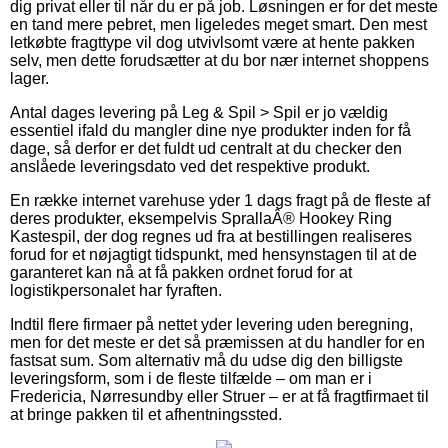
dig privat eller til når du er på job. Løsningen er for det meste
en tand mere pebret, men ligeledes meget smart. Den mest
letkøbte fragttype vil dog utvivlsomt være at hente pakken
selv, men dette forudsætter at du bor nær internet shoppens
lager.
Antal dages levering på Leg & Spil > Spil er jo vældig
essentiel ifald du mangler dine nye produkter inden for få
dage, så derfor er det fuldt ud centralt at du checker den
anslåede leveringsdato ved det respektive produkt.
En række internet varehuse yder 1 dags fragt på de fleste af
deres produkter, eksempelvis SprallaÂ® Hookey Ring
Kastespil, der dog regnes ud fra at bestillingen realiseres
forud for et nøjagtigt tidspunkt, med hensynstagen til at de
garanteret kan nå at få pakken ordnet forud for at
logistikpersonalet har fyraften.
Indtil flere firmaer på nettet yder levering uden beregning,
men for det meste er det så præmissen at du handler for en
fastsat sum. Som alternativ må du udse dig den billigste
leveringsform, som i de fleste tilfælde – om man er i
Fredericia, Nørresundby eller Struer – er at få fragtfirmaet til
at bringe pakken til et afhentningssted.